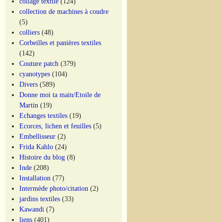
collage textile
(124)
collection de machines à coudre
(5)
colliers
(48)
Corbeilles et panières textiles
(142)
Couture patch
(379)
cyanotypes
(104)
Divers
(589)
Donne moi ta main/Etoile de
Martin
(19)
Echanges textiles
(19)
Ecorces, lichen et feuilles
(5)
Embellisseur
(2)
Frida Kahlo
(24)
Histoire du blog
(8)
Inde
(208)
Installation
(77)
Intermède photo/citation
(2)
jardins textiles
(33)
Kawandi
(7)
liens
(401)