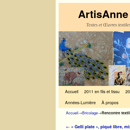
ArtisAnne 
Textes et Œuvres textil
Skip to primary content
Aller au contenu secondaire
Accueil
2011 en fils et tissu
20
Années-Lumière
À propos
Accueil
→
Bricolage
→
Rencontre texti
Navigation des articles
←
« Gelli plate », piqué libre, m