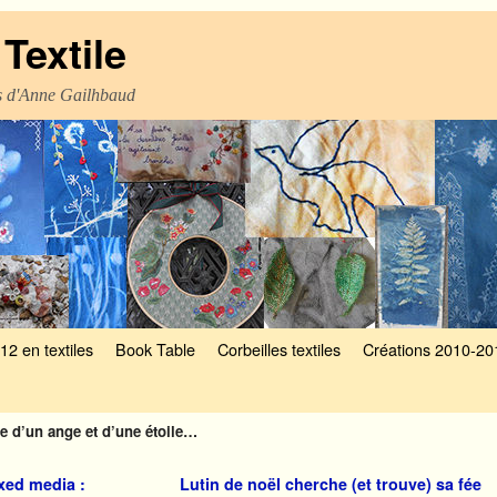
Textile
es d'Anne Gailhbaud
12 en textiles
Book Table
Corbeilles textiles
Créations 2010-20
le d’un ange et d’une étoile…
ixed media :
Lutin de noël cherche (et trouve) sa fée