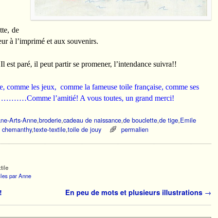
tte, de
eur à l’imprimé et aux souvenirs.
 est paré, il peut partir se promener, l’intendance suivra!!
ce, comme les jeux, comme la fameuse toile française, comme ses
…………Comme l’amitié! A vous toutes, un grand merci!
ane-Arts-Anne
,
broderie
,
cadeau de naissance
,
de bouclette
,
de tige
,
Emile
s chemanthy
,
texte-textile
,
toile de jouy
permalien
tile
icles par Anne
!
En peu de mots et plusieurs illustrations
→