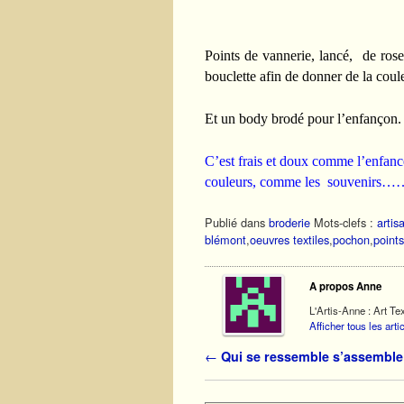
Points de vannerie, lancé, de rose
bouclette afin de donner de la coul
Et un body brodé pour l’enfançon. Il
C’est frais et doux comme l’enfan
couleurs, comme les souvenirs…
Publié dans
broderie
Mots-clefs :
artis
blémont
,
oeuvres textiles
,
pochon
,
point
A propos Anne
L'Artis-Anne : Art Tex
Afficher tous les art
Navigation des articles
←
Qui se ressemble s’assemble