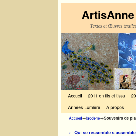
ArtisAnne 
Textes et Œuvres textil
Skip to primary content
Aller au contenu secondaire
Accueil
2011 en fils et tissu
20
Années-Lumière
À propos
Accueil
→
broderie
→
Souvenirs de pl
Navigation des articles
←
Qui se ressemble s’assemble