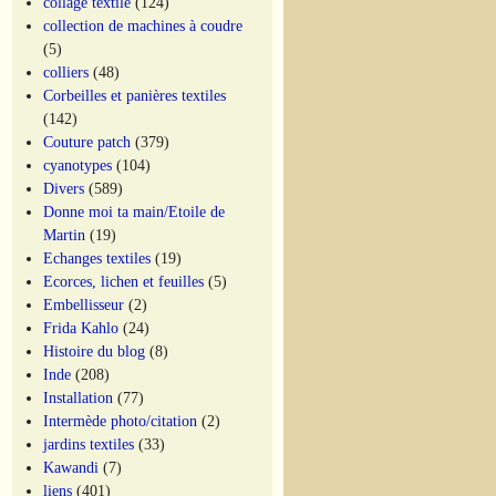
collage textile
(124)
collection de machines à coudre
(5)
colliers
(48)
Corbeilles et panières textiles
(142)
Couture patch
(379)
cyanotypes
(104)
Divers
(589)
Donne moi ta main/Etoile de
Martin
(19)
Echanges textiles
(19)
Ecorces, lichen et feuilles
(5)
Embellisseur
(2)
Frida Kahlo
(24)
Histoire du blog
(8)
Inde
(208)
Installation
(77)
Intermède photo/citation
(2)
jardins textiles
(33)
Kawandi
(7)
liens
(401)