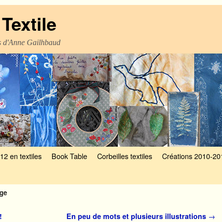
Textile
es d'Anne Gailhbaud
12 en textiles
Book Table
Corbeilles textiles
Créations 2010-20
age
!
En peu de mots et plusieurs illustrations
→