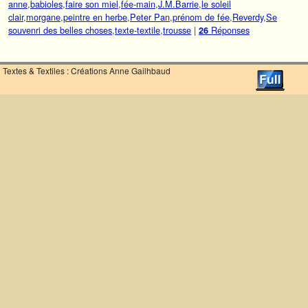
anne
,
babioles
,
faire son miel
,
fée-main
,
J.M.Barrie
,
le soleil
clair
,
morgane
,
peintre en herbe
,
Peter Pan
,
prénom de fée
,
Reverdy
,
Se
souvenri des belles choses
,
texte-textile
,
trousse
|
Réponses
26
Textes & Textiles : Créations Anne Gailhbaud