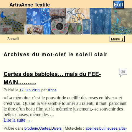
ArtisAnne Textile
Accueil
Menu ↓
Skip to primary content
Aller au contenu secondaire
Archives du mot-clef
le soleil clair
Certes des babioles… mais du FEE-
26
MAIN……….
Publié le
17 juin 2011
par
Anne
« La mémoire, c’est le pouvoir de cueillir des roses en hiver » et
c’est vrai. Quand la vie semble tourner au ralenti, il faut -parodiant
le titre d’un beau film sur la mémoire justement,- se souvenir des
belles choses, même des …
Lire la suite
→
Publié dans
broderie
,
Cartes
,
Divers
|
Mots-clefs :
abeilles butineuses
,
artis-