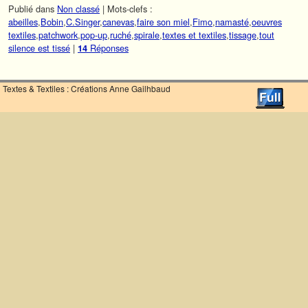
Publié dans
Non classé
|
Mots-clefs :
abeilles
,
Bobin
,
C.Singer
,
canevas
,
faire son miel
,
Fimo
,
namasté
,
oeuvres
textiles
,
patchwork
,
pop-up
,
ruché
,
spirale
,
textes et textiles
,
tissage
,
tout
silence est tissé
|
Réponses
14
Textes & Textiles : Créations Anne Gailhbaud