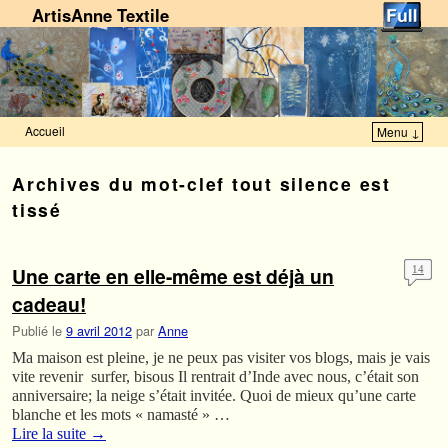
ArtisAnne Textile
Accueil
Menu ↓
Skip to primary content
Aller au contenu secondaire
Archives du mot-clef
tout silence est
tissé
Une carte en elle-même est déjà un
14
cadeau!
Publié le
9 avril 2012
par
Anne
Ma maison est pleine, je ne peux pas visiter vos blogs, mais je vais
vite revenir surfer, bisous Il rentrait d’Inde avec nous, c’était son
anniversaire; la neige s’était invitée. Quoi de mieux qu’une carte
blanche et les mots « namasté » …
Lire la suite
→