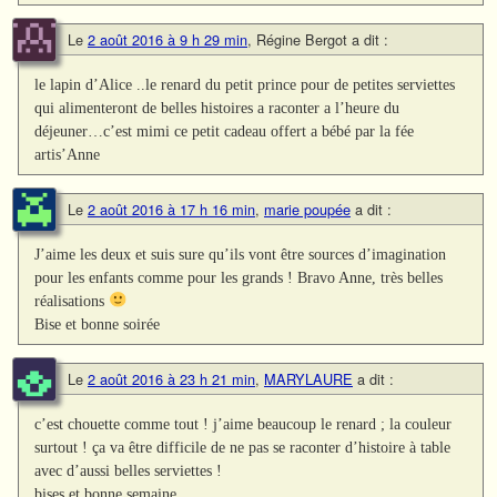
Le
2 août 2016 à 9 h 29 min
,
Régine Bergot
a dit :
le lapin d’Alice ..le renard du petit prince pour de petites serviettes
qui alimenteront de belles histoires a raconter a l’heure du
déjeuner…c’est mimi ce petit cadeau offert a bébé par la fée
artis’Anne
Le
2 août 2016 à 17 h 16 min
,
marie poupée
a dit :
J’aime les deux et suis sure qu’ils vont être sources d’imagination
pour les enfants comme pour les grands ! Bravo Anne, très belles
réalisations
Bise et bonne soirée
Le
2 août 2016 à 23 h 21 min
,
MARYLAURE
a dit :
c’est chouette comme tout ! j’aime beaucoup le renard ; la couleur
surtout ! ça va être difficile de ne pas se raconter d’histoire à table
avec d’aussi belles serviettes !
bises et bonne semaine