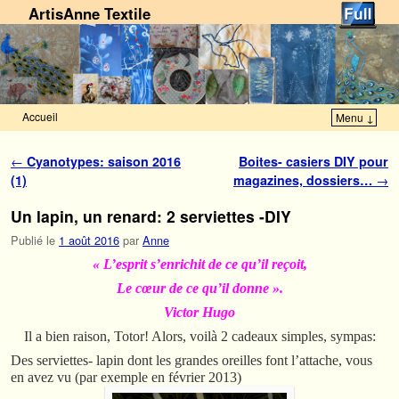
ArtisAnne Textile
Accueil
Menu ↓
Skip to primary content
Aller au contenu secondaire
Navigation des articles
←
Cyanotypes: saison 2016
Boites- casiers DIY pour
(1)
magazines, dossiers…
→
Un lapin, un renard: 2 serviettes -DIY
Publié le
1 août 2016
par
Anne
« L’esprit s’enrichit de ce qu’il reçoit,
Le cœur de ce qu’il donne ».
Victor Hugo
Il a bien raison, Totor! Alors, voilà 2 cadeaux simples, sympas:
Des serviettes- lapin dont les grandes oreilles font l’attache, vous
en avez vu (par exemple en février 2013)