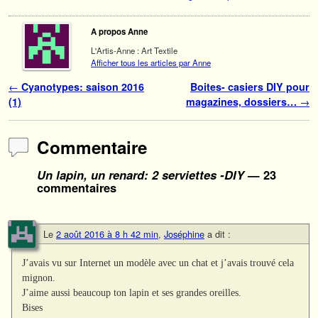
A propos Anne
L'Artis-Anne : Art Textile
Afficher tous les articles par Anne
Navigation des articles
←
Cyanotypes: saison 2016
Boites- casiers DIY pour
(1)
magazines, dossiers…
→
Commentaire
Un lapin, un renard: 2 serviettes -DIY
— 23
commentaires
Le
2 août 2016 à 8 h 42 min
,
Joséphine
a dit :
J’avais vu sur Internet un modèle avec un chat et j’avais trouvé cela
mignon.
J’aime aussi beaucoup ton lapin et ses grandes oreilles.
Bises