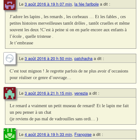
Le
3 août 2016 à 19 h 07 min
,
la fée faribole
a dit :
J’adore les lapins , les renards , les corbeaux … Et les fables , ces
petites histoires merveilleuses tantôt drôles , tantôt cruelles et même
souvent les deux !C’est à peine si on en parle encore aux enfants à
l’école , quelle tristesse .
Je t’embrasse
Le
3 août 2016 à 20 h 50 min
,
patchacha
a dit :
C’est tout mignon ! Je regrette parfois de ne plus avoir d’occasions
pour réaliser ce genre d’ouvrage…
Le
3 août 2016 à 21 h 15 min
,
venezia
a dit :
Le renard a vraiment un petit museau de renard! Et le lapin me fait
un peu penser à un chat
(je reviens de pas mal de vadrouilles sans ordi… )
Le
4 août 2016 à 19 h 33 min
,
Françoise
a dit :