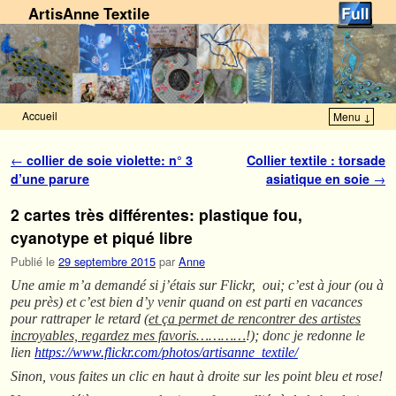
ArtisAnne Textile
Accueil
Menu ↓
Skip to primary content
Aller au contenu secondaire
Navigation des articles
←
collier de soie violette: n° 3
Collier textile : torsade
d’une parure
asiatique en soie
→
2 cartes très différentes: plastique fou,
cyanotype et piqué libre
Publié le
29 septembre 2015
par
Anne
Une amie m’a demandé si j’étais sur Flickr, oui; c’est à jour (ou à
peu près) et c’est bien d’y venir quand on est parti en vacances
pour rattraper le retard
(et ça permet de rencontrer des artistes
incroyables, regardez mes favoris…………
!); donc je redonne le
lien
https://www.flickr.com/photos/artisanne_textile/
Sinon, vous faites un clic en haut à droite sur les point bleu et rose!