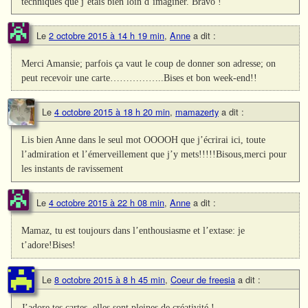
techniques que j’étais bien loin d’imaginer. Bravo !
Le
2 octobre 2015 à 14 h 19 min
,
Anne
a dit :
Merci Amansie; parfois ça vaut le coup de donner son adresse; on
peut recevoir une carte……………..Bises et bon week-end!!
Le
4 octobre 2015 à 18 h 20 min
,
mamazerty
a dit :
Lis bien Anne dans le seul mot OOOOH que j’écrirai ici, toute
l’admiration et l’émerveillement que j’y mets!!!!!Bisous,merci pour
les instants de ravissement
Le
4 octobre 2015 à 22 h 08 min
,
Anne
a dit :
Mamaz, tu est toujours dans l’enthousiasme et l’extase: je
t’adore!Bises!
Le
8 octobre 2015 à 8 h 45 min
,
Coeur de freesia
a dit :
J’adore tes cartes, elles sont pleines de créativité !