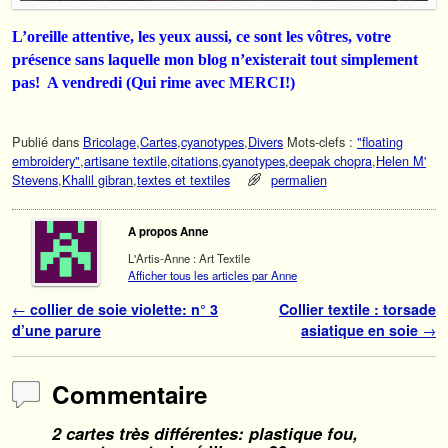
L’oreille attentive, les yeux aussi, ce sont les vôtres, votre
présence sans laquelle mon blog n’existerait tout simplement
pas! A vendredi (Qui rime avec MERCI!)
Publié dans
Bricolage
,
Cartes
,
cyanotypes
,
Divers
Mots-clefs :
"floating
embroidery"
,
artisane textile
,
citations
,
cyanotypes
,
deepak chopra
,
Helen M'
Stevens
,
Khalil gibran
,
textes et textiles
permalien
A propos Anne
L'Artis-Anne : Art Textile
Afficher tous les articles par Anne
Navigation des articles
←
collier de soie violette: n° 3
Collier textile : torsade
d’une parure
asiatique en soie
→
Commentaire
2 cartes très différentes: plastique fou,