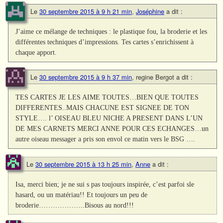
Le
30 septembre 2015 à 9 h 21 min
,
Joséphine
a dit :
J’aime ce mélange de techniques : le plastique fou, la broderie et les
différentes techniques d’impressions. Tes cartes s’enrichissent à
chaque apport.
Le
30 septembre 2015 à 9 h 37 min
,
regine Bergot
a dit :
TES CARTES JE LES AIME TOUTES…BIEN QUE TOUTES
DIFFERENTES..MAIS CHACUNE EST SIGNEE DE TON
STYLE…. l’ OISEAU BLEU NICHE A PRESENT DANS L’UN
DE MES CARNETS MERCI ANNE POUR CES ECHANGES…un
autre oiseau messager a pris son envol ce matin vers le BSG ….
Le
30 septembre 2015 à 13 h 25 min
,
Anne
a dit :
Isa, merci bien; je ne sui s pas toujours inspirée, c’est parfoi sle
hasard, ou un matériau!! Et toujours un peu de
broderie………………..Bisous au nord!!!