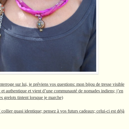
rroge sur lui, je préviens vos questions: mon bijou de tresse visible
rare et authentique et vient d’une communauté de nomades indiens; j’en
s grelots tintent lorsque je marche)
llier quasi identique; pensez à vos futurs cadeaux; celui-ci est déjà