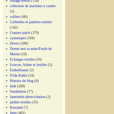
collage textile
(124)
collection de machines à coudre
(5)
colliers
(48)
Corbeilles et panières textiles
(142)
Couture patch
(379)
cyanotypes
(104)
Divers
(589)
Donne moi ta main/Etoile de
Martin
(19)
Echanges textiles
(19)
Ecorces, lichen et feuilles
(5)
Embellisseur
(2)
Frida Kahlo
(24)
Histoire du blog
(8)
Inde
(208)
Installation
(77)
Intermède photo/citation
(2)
jardins textiles
(33)
Kawandi
(7)
liens
(401)