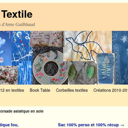
Textile
es d'Anne Gailhbaud
12 en textiles
Book Table
Corbeilles textiles
Créations 2010-20
: torsade asiatique en soie
tique fou,
Sac 100% perso et 100% récup
→