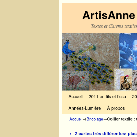
ArtisAnne 
Textes et Œuvres textil
Skip to primary content
Aller au contenu secondaire
Accueil
2011 en fils et tissu
20
Années-Lumière
À propos
Accueil
→
Bricolage
→
Collier textile 
Navigation des articles
←
2 cartes très différentes: plas