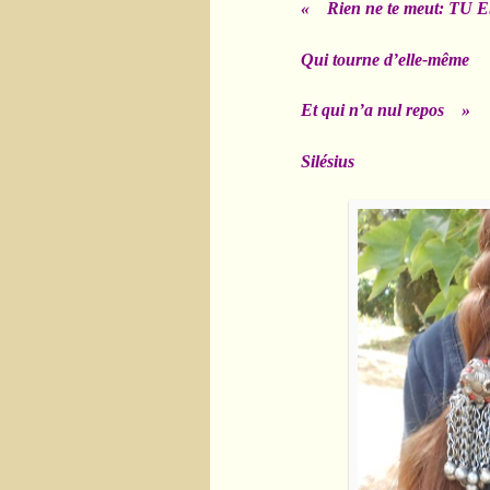
« Rien ne te meut: TU
Qui tourne d’elle-même
Et qui n’a nul repos »
Silésius