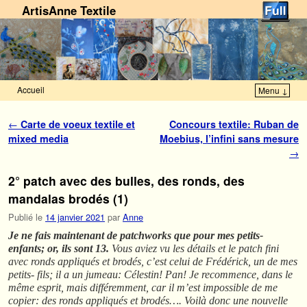
ArtisAnne Textile
Accueil
Menu ↓
Skip to primary content
Aller au contenu secondaire
Navigation des articles
←
Carte de voeux textile et
Concours textile: Ruban de
mixed media
Moebius, l’infini sans mesure
→
2° patch avec des bulles, des ronds, des
mandalas brodés (1)
Publié le
14 janvier 2021
par
Anne
Je ne fais maintenant de patchworks que pour mes petits-
enfants; or, ils sont 13.
Vous aviez vu les détails et le patch fini
avec ronds appliqués et brodés, c’est celui de Frédérick, un de mes
petits- fils; il a un jumeau: Célestin! Pan! Je recommence, dans le
même esprit, mais différemment, car il m’est impossible de me
copier: des ronds appliqués et brodés…. Voilà donc une nouvelle