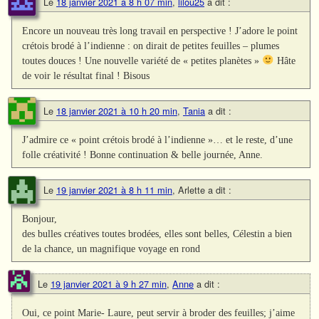
Le
18 janvier 2021 à 8 h 07 min
,
lilou25
a dit :
Encore un nouveau très long travail en perspective ! J’adore le point
crétois brodé à l’indienne : on dirait de petites feuilles – plumes
toutes douces ! Une nouvelle variété de « petites planètes »
Hâte
de voir le résultat final ! Bisous
Le
18 janvier 2021 à 10 h 20 min
,
Tania
a dit :
J’admire ce « point crétois brodé à l’indienne »… et le reste, d’une
folle créativité ! Bonne continuation & belle journée, Anne.
Le
19 janvier 2021 à 8 h 11 min
,
Arlette
a dit :
Bonjour,
des bulles créatives toutes brodées, elles sont belles, Célestin a bien
de la chance, un magnifique voyage en rond
Le
19 janvier 2021 à 9 h 27 min
,
Anne
a dit :
Oui, ce point Marie- Laure, peut servir à broder des feuilles; j’aime