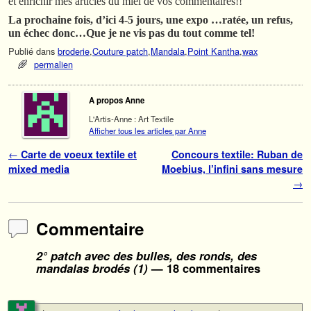
et enrichir mes articles du miel de vos commentaires!!
La prochaine fois, d’ici 4-5 jours, une expo …ratée, un refus,
un échec donc…Que je ne vis pas du tout comme tel!
Publié dans
broderie
,
Couture patch
,
Mandala
,
Point Kantha
,
wax
permalien
A propos Anne
L'Artis-Anne : Art Textile
Afficher tous les articles par Anne
Navigation des articles
←
Carte de voeux textile et
Concours textile: Ruban de
mixed media
Moebius, l’infini sans mesure
→
Commentaire
2° patch avec des bulles, des ronds, des
mandalas brodés (1)
— 18 commentaires