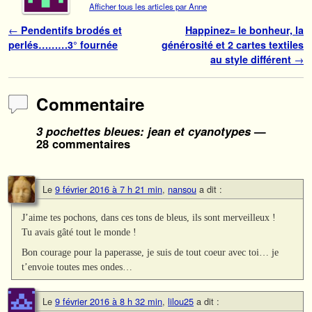
Afficher tous les articles par Anne
Navigation des articles
←
Pendentifs brodés et
Happinez= le bonheur, la
perlés………3° fournée
générosité et 2 cartes textiles
au style différent
→
Commentaire
3 pochettes bleues: jean et cyanotypes
—
28 commentaires
Le
9 février 2016 à 7 h 21 min
,
nansou
a dit :
J’aime tes pochons, dans ces tons de bleus, ils sont merveilleux !
Tu avais gâté tout le monde !
Bon courage pour la paperasse, je suis de tout coeur avec toi… je
t’envoie toutes mes ondes…
Le
9 février 2016 à 8 h 32 min
,
lilou25
a dit :