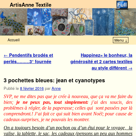
ArtisAnne Textile
Accueil
Menu ↓
Skip to primary content
Aller au contenu secondaire
Navigation des articles
←
Pendentifs brodés et
Happinez= le bonheur, la
perlés………3° fournée
générosité et 2 cartes textiles
au style différent
→
3 pochettes bleues: jean et cyanotypes
Publié le
8 février 2016
par
Anne
SVP, ne me dites pas que je crée à nouveau, que ça va me faire du
bien;
je ne peux pas, tout simplement:
j’ai des soucis, des
problèmes à régler, de la paperasse; celles qui sont passées par là
comprendront.! J
‘ai fait ce qui suit bien avant Noël; pour cause de
cadeaux-surprises, je ne pouvais les montrer.
On a toujours besoin d’un pochon ou d’un étui pour le voyage, la
valise, la tablette, le sac, les cadeaux (pensons un peu aux hommes