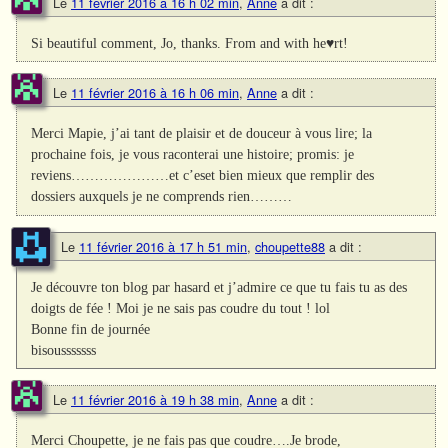
Le
11 février 2016 à 16 h 02 min
,
Anne
a dit :
Si beautiful comment, Jo, thanks. From and with he♥rt!
Le
11 février 2016 à 16 h 06 min
,
Anne
a dit :
Merci Mapie, j’ai tant de plaisir et de douceur à vous lire; la
prochaine fois, je vous raconterai une histoire; promis: je
reviens…………………et c’eset bien mieux que remplir des
dossiers auxquels je ne comprends rien………
Le
11 février 2016 à 17 h 51 min
,
choupette88
a dit :
Je découvre ton blog par hasard et j’admire ce que tu fais tu as des
doigts de fée ! Moi je ne sais pas coudre du tout ! lol
Bonne fin de journée
bisousssssss
Le
11 février 2016 à 19 h 38 min
,
Anne
a dit :
Merci Choupette, je ne fais pas que coudre….Je brode,