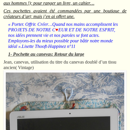
aux hommes !); pour ranger un livre, un cahier…
Ces pochettes avaient été commandées par une boutique de
créateurs d’art; mais j’en ai offert une.
« Porter. Offrir. Créer…Quand nos mains accomplissent les
PROJETS DE NOTRE C
♥
EUR ET DE NOTRE ESPRIT,
nos idées prennent vie et nos paroles se font actes.
Employons-les du mieux possible pour bâtir notre monde
idéal ».Lisette Thooft-Happinez n°11
1- Pochette au canevas: Retour du large
Jean, canevas, utilisation du titre du canevas doublé d’un tissu
ancien( Vintage)