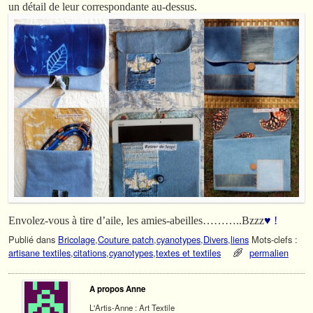
un détail de leur correspondante au-dessus.
Envolez-vous à tire d’aile, les amies-abeilles………..Bzzz
♥ !
Publié dans
Bricolage
,
Couture patch
,
cyanotypes
,
Divers
,
liens
Mots-clefs :
artisane textiles
,
citations
,
cyanotypes
,
textes et textiles
permalien
A propos Anne
L'Artis-Anne : Art Textile