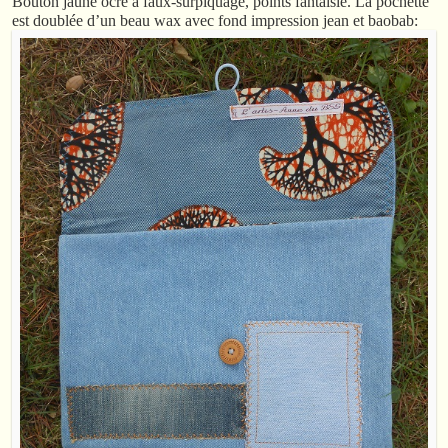
Bouton jaune ocre à faux-surpiquage, points fantaisie. La pochette
est doublée d’un beau wax avec fond impression jean et baobab: