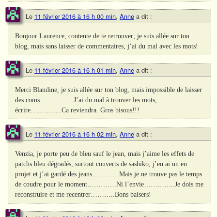
Le
11 février 2016 à 16 h 00 min
,
Anne
a dit :
Bonjour Laurence, contente de te retrouver; je suis allée sur ton
blog, mais sans laisser de commentaires, j’ai du mal avec les mots!
Le
11 février 2016 à 16 h 01 min
,
Anne
a dit :
Merci Blandine, je suis allée sur ton blog, mais impossible de laisser
des coms……………J’ai du mal à trouver les mots,
écrire…………..Ca reviendra. Gros bisous!!!
Le
11 février 2016 à 16 h 02 min
,
Anne
a dit :
Venzia, je porte peu de bleu sauf le jean, mais j’aime les effets de
patchs bleu dégradés, surtout couverts de sashiko; j’en ai un en
projet et j’ai gardé des jeans…………Mais je ne trouve pas le temps
de coudre pour le moment………….Ni l’envie…………..Je dois me
reconstruire et me recentrer………..Bons baisers!