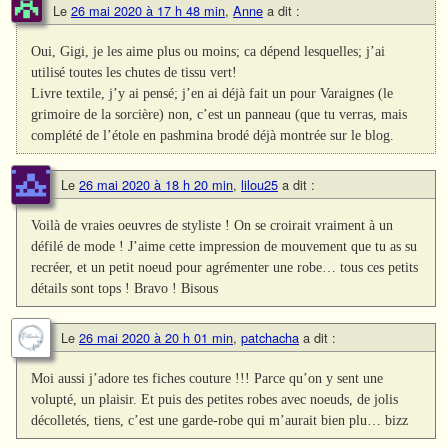
Le
26 mai 2020 à 17 h 48 min
,
Anne
a dit :
Oui, Gigi, je les aime plus ou moins; ca dépend lesquelles; j’ai
utilisé toutes les chutes de tissu vert!
Livre textile, j’y ai pensé; j’en ai déjà fait un pour Varaignes (le
grimoire de la sorcière) non, c’est un panneau (que tu verras, mais
complété de l’étole en pashmina brodé déjà montrée sur le blog.
Le
26 mai 2020 à 18 h 20 min
,
lilou25
a dit :
Voilà de vraies oeuvres de styliste ! On se croirait vraiment à un
défilé de mode ! J’aime cette impression de mouvement que tu as su
recréer, et un petit noeud pour agrémenter une robe… tous ces petits
détails sont tops ! Bravo ! Bisous
Le
26 mai 2020 à 20 h 01 min
,
patchacha
a dit :
Moi aussi j’adore tes fiches couture !!! Parce qu’on y sent une
volupté, un plaisir. Et puis des petites robes avec noeuds, de jolis
décolletés, tiens, c’est une garde-robe qui m’aurait bien plu… bizz