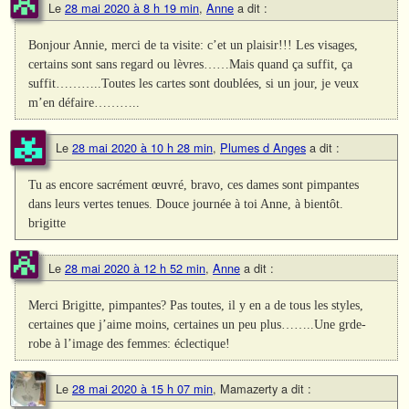
Le
28 mai 2020 à 8 h 19 min
,
Anne
a dit :
Bonjour Annie, merci de ta visite: c’et un plaisir!!! Les visages,
certains sont sans regard ou lèvres……Mais quand ça suffit, ça
suffit………..Toutes les cartes sont doublées, si un jour, je veux
m’en défaire………..
Le
28 mai 2020 à 10 h 28 min
,
Plumes d Anges
a dit :
Tu as encore sacrément œuvré, bravo, ces dames sont pimpantes
dans leurs vertes tenues. Douce journée à toi Anne, à bientôt.
brigitte
Le
28 mai 2020 à 12 h 52 min
,
Anne
a dit :
Merci Brigitte, pimpantes? Pas toutes, il y en a de tous les styles,
certaines que j’aime moins, certaines un peu plus……..Une grde-
robe à l’image des femmes: éclectique!
Le
28 mai 2020 à 15 h 07 min
,
Mamazerty
a dit :