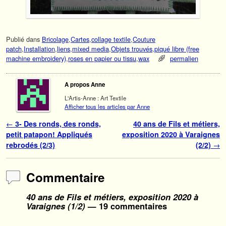
Publié dans
Bricolage
,
Cartes
,
collage textile
,
Couture
patch
,
Installation
,
liens
,
mixed media
,
Objets trouvés
,
piqué libre (free
machine embroidery)
,
roses en papier ou tissu
,
wax
permalien
A propos Anne
L'Artis-Anne : Art Textile
Afficher tous les articles par Anne
Navigation des articles
←
3- Des ronds, des ronds,
40 ans de Fils et métiers,
petit patapon! Appliqués
exposition 2020 à Varaignes
rebrodés (2/3)
(2/2)
→
Commentaire
40 ans de Fils et métiers, exposition 2020 à
Varaignes (1/2)
— 19 commentaires