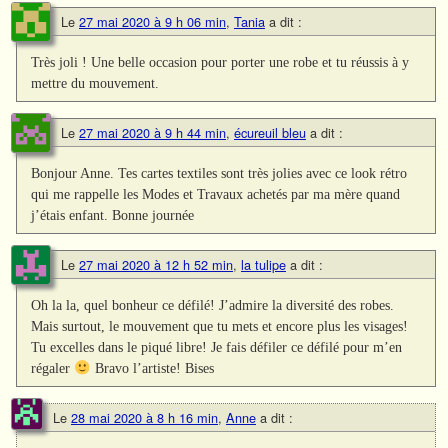
Le
27 mai 2020 à 9 h 06 min
,
Tania
a dit :
Très joli ! Une belle occasion pour porter une robe et tu réussis à y
mettre du mouvement.
Le
27 mai 2020 à 9 h 44 min
,
écureuil bleu
a dit :
Bonjour Anne. Tes cartes textiles sont très jolies avec ce look rétro
qui me rappelle les Modes et Travaux achetés par ma mère quand
j’étais enfant. Bonne journée
Le
27 mai 2020 à 12 h 52 min
,
la tulipe
a dit :
Oh la la, quel bonheur ce défilé! J’admire la diversité des robes.
Mais surtout, le mouvement que tu mets et encore plus les visages!
Tu excelles dans le piqué libre! Je fais défiler ce défilé pour m’en
régaler
Bravo l’artiste! Bises
Le
28 mai 2020 à 8 h 16 min
,
Anne
a dit :