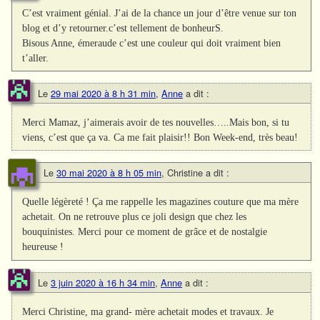
C’est vraiment génial. J’ai de la chance un jour d’être venue sur ton
blog et d’y retourner.c’est tellement de bonheurS.
Bisous Anne, émeraude c’est une couleur qui doit vraiment bien
t’aller.
Le
29 mai 2020 à 8 h 31 min
,
Anne
a dit :
Merci Mamaz, j’aimerais avoir de tes nouvelles…..Mais bon, si tu
viens, c’est que ça va. Ca me fait plaisir!! Bon Week-end, très beau!
Le
30 mai 2020 à 8 h 05 min
,
Christine
a dit :
Quelle légèreté ! Ça me rappelle les magazines couture que ma mère
achetait. On ne retrouve plus ce joli design que chez les
bouquinistes. Merci pour ce moment de grâce et de nostalgie
heureuse !
Le
3 juin 2020 à 16 h 34 min
,
Anne
a dit :
Merci Christine, ma grand- mère achetait modes et travaux. Je