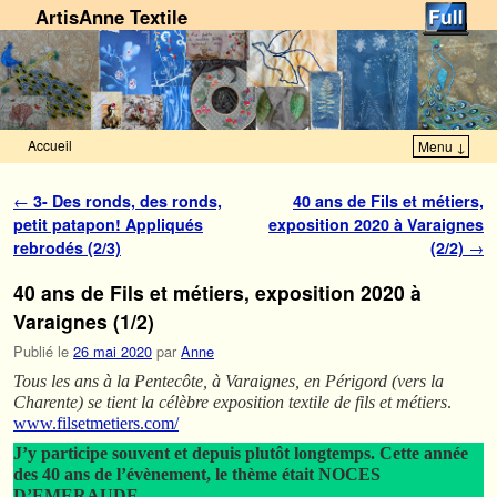
ArtisAnne Textile
Accueil
Menu ↓
Skip to primary content
Aller au contenu secondaire
Navigation des articles
←
3- Des ronds, des ronds,
40 ans de Fils et métiers,
petit patapon! Appliqués
exposition 2020 à Varaignes
rebrodés (2/3)
(2/2)
→
40 ans de Fils et métiers, exposition 2020 à
Varaignes (1/2)
Publié le
26 mai 2020
par
Anne
Tous les ans à la Pentecôte, à Varaignes, en Périgord (vers la
Charente) se tient la célèbre exposition textile de fils et métiers
.
www.filsetmetiers.com/
J’y participe souvent et depuis plutôt longtemps. Cette année
des 40 ans de l’évènement, le thème était NOCES
D’EMERAUDE.