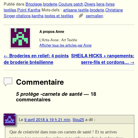
Publié dans
Bricolage
,
broderie
,
Couture patch
,
Divers
,
liens
,
livres
textiles
,
Point Kantha
Mots-clefs :
artisane textile
,
broderie
,
Christiane
Singer
,
citations
,
kantha
,
textes et textiles
permalien
A propos Anne
L'Artis-Anne : Art Textile
Afficher tous les articles par Anne
Navigation des articles
←
Broderies en relief: 4 points
SHEILA HICKS + rangements:
de broderie brésilienne
serre-fils et cordons…
→
Commentaire
5 protège -carnets de santé
— 18
commentaires
Le
9 avril 2018 à 19 h 21 min
,
lilou25
a dit :
Que de créativité dans tous ces carnets de santé ! Et tu arrives