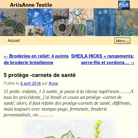
ArtisAnne Textile
Accueil
Menu ↓
Skip to primary content
Aller au contenu secondaire
Navigation des articles
←
Broderies en relief: 4 points
SHEILA HICKS + rangements:
de broderie brésilienne
serre-fils et cordons…
→
5 protège -carnets de santé
Publié le
9 avril 2018
par
Anne
11 petits -enfants, 1 à naitre, je passe à la vitesse supérieure……..A
tous les précédents, j’ai brodé et cousu un protège -carnet de
santé; alors, il faut refaire des protège-carnets de santé, différents,
mais toujours avec marque-page, fermeture, broderie
personnalisée, etc………..