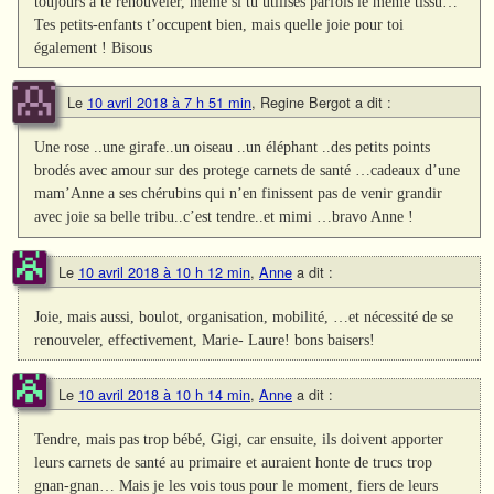
toujours à te renouveler, même si tu utilises parfois le même tissu…
Tes petits-enfants t’occupent bien, mais quelle joie pour toi
également ! Bisous
Le
10 avril 2018 à 7 h 51 min
,
Regine Bergot
a dit :
Une rose ..une girafe..un oiseau ..un éléphant ..des petits points
brodés avec amour sur des protege carnets de santé …cadeaux d’une
mam’Anne a ses chérubins qui n’en finissent pas de venir grandir
avec joie sa belle tribu..c’est tendre..et mimi …bravo Anne !
Le
10 avril 2018 à 10 h 12 min
,
Anne
a dit :
Joie, mais aussi, boulot, organisation, mobilité, …et nécessité de se
renouveler, effectivement, Marie- Laure! bons baisers!
Le
10 avril 2018 à 10 h 14 min
,
Anne
a dit :
Tendre, mais pas trop bébé, Gigi, car ensuite, ils doivent apporter
leurs carnets de santé au primaire et auraient honte de trucs trop
gnan-gnan… Mais je les vois tous pour le moment, fiers de leurs