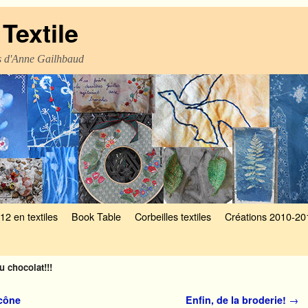
Textile
es d'Anne Gailhbaud
12 en textiles
Book Table
Corbeilles textiles
Créations 2010-20
 chocolat!!!
icône
Enfin, de la broderie!
→