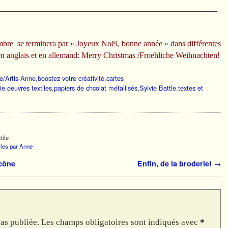
______________________________________________________
mbre se terminera par « Joyeux Noël, bonne année » dans différentes
 en anglais et en allemand: Merry Christmas /Froehliche Weihnachten!
ne/Artis-Anne
,
boostez votre créativité
,
cartes
ie
,
oeuvres textiles
,
papiers de chcolat métallisés
,
Sylvie Battle
,
textes et
tile
icles par Anne
icône
Enfin, de la broderie!
→
as publiée.
Les champs obligatoires sont indiqués avec
*