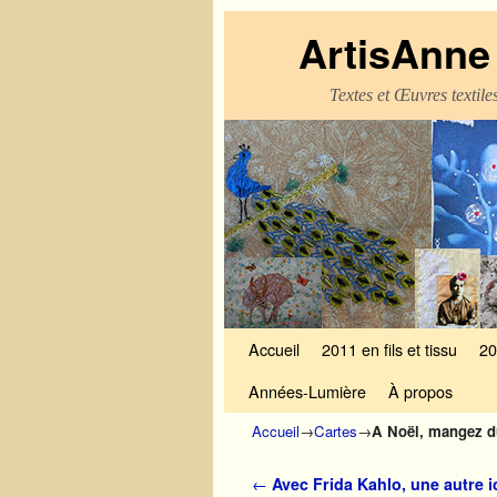
ArtisAnne 
Textes et Œuvres textil
Skip to primary content
Aller au contenu secondaire
Accueil
2011 en fils et tissu
20
Années-Lumière
À propos
Accueil
→
Cartes
→
A Noël, mangez du
Navigation des articles
←
Avec Frida Kahlo, une autre 