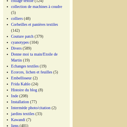
collage textile
(124)
collection de machines à coudre
(5)
colliers
(48)
Corbeilles et panières textiles
(142)
Couture patch
(379)
cyanotypes
(104)
Divers
(589)
Donne moi ta main/Etoile de
Martin
(19)
Echanges textiles
(19)
Ecorces, lichen et feuilles
(5)
Embellisseur
(2)
Frida Kahlo
(24)
Histoire du blog
(8)
Inde
(208)
Installation
(77)
Intermède photo/citation
(2)
jardins textiles
(33)
Kawandi
(7)
liens
(401)