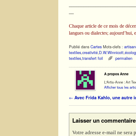
___________________________
__
Chaque article de ce mois de déce
langues ou dialectes; aujourd’hui,
Publié dans
Cartes
Mots-clefs :
artisa
textiles
,
creativité
,
D.W.Winnicott
,
écolog
textiles
,
transfert foil
permalien
A propos Anne
L'Artis-Anne : Art Tex
Afficher tous les art
Navigation des articles
←
Avec Frida Kahlo, une autre 
Laisser un commentaire
Votre adresse e-mail ne sera p