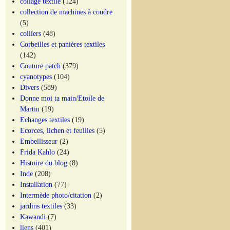
collage textile
(124)
collection de machines à coudre
(5)
colliers
(48)
Corbeilles et panières textiles
(142)
Couture patch
(379)
cyanotypes
(104)
Divers
(589)
Donne moi ta main/Etoile de
Martin
(19)
Echanges textiles
(19)
Ecorces, lichen et feuilles
(5)
Embellisseur
(2)
Frida Kahlo
(24)
Histoire du blog
(8)
Inde
(208)
Installation
(77)
Intermède photo/citation
(2)
jardins textiles
(33)
Kawandi
(7)
liens
(401)