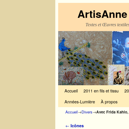
ArtisAnne 
Textes et Œuvres textil
Skip to primary content
Aller au contenu secondaire
Accueil
2011 en fils et tissu
20
Années-Lumière
À propos
Accueil
→
Divers
→
Avec Frida Kahlo,
Navigation des articles
←
Icônes