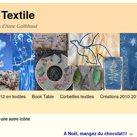
Textile
es d'Anne Gailhbaud
12 en textiles
Book Table
Corbeilles textiles
Créations 2010-20
 une autre icône
A Noël, mangez du chocolat!!!
→