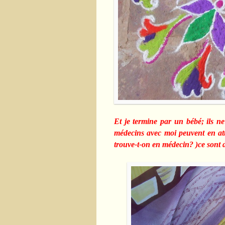
Et je termine par un bébé; ils n
médecins avec moi peuvent en att
trouve-t-on en médecin? )ce sont d