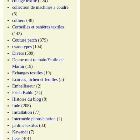
collage textile
(124)
collection de machines à coudre
(5)
colliers
(48)
Corbeilles et panières textiles
(142)
Couture patch
(379)
cyanotypes
(104)
Divers
(589)
Donne moi ta main/Etoile de
Martin
(19)
Echanges textiles
(19)
Ecorces, lichen et feuilles
(5)
Embellisseur
(2)
Frida Kahlo
(24)
Histoire du blog
(8)
Inde
(208)
Installation
(77)
Intermède photo/citation
(2)
jardins textiles
(33)
Kawandi
(7)
liens
(401)