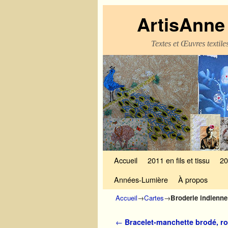
ArtisAnne 
Textes et Œuvres textil
Skip to primary content
Aller au contenu secondaire
Accueil
2011 en fils et tissu
20
Années-Lumière
À propos
Accueil
→
Cartes
→
Broderie indienne 
Navigation des articles
←
Bracelet-manchette brodé, r