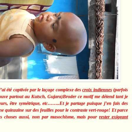
j’ai été captivée par le laçage complexe des
croix indiennes
(parfois
rouve partout au Kutsch, Gujara)Broder ce motif me détend tant je
eurs, être symétrique, etc……..Et je partage puisque j’en fais des
e quinzaine sur des feuilles pour le contraste vert-rouge! Et parce
 les choses aussi, non par masochisme, mais pour
rester exigeant