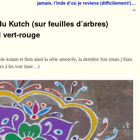
jamais, l’Inde d’où je reviens (difficilement!)…
→
u Kutch (sur feuilles d’arbres)
l vert-rouge
e kolam et finis ainsi la série amorcée, la dernière fois (mais j’étais
res à les voir faire…)