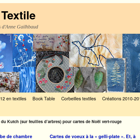
Textile
es d'Anne Gailhbaud
12 en textiles
Book Table
Corbeilles textiles
Créations 2010-20
du Kutch (sur feuilles d’arbres) pour cartes de Noël vert-rouge
obe de chambre
Cartes de voeux à la « gelli-plate ». Et, à