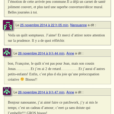
l’émotion de cette arrivée peu commune.Il a déjà un carnet de santé
joliment couvert, et plus tard une superbe couverture/décor mural.
Belles journées à toi.
Le
25 novembre 2014 à 22 h 05 min
,
Nanouanne
a dit :
Voila un quilt somptueux. J’aime! Et merci d’attirer notre attention
sur la prudence. Il y a de quoi réfléchir.
Le
26 novembre 2014 à 9 h 44 min
,
Anne
a dit :
bon, Françoise, le quilt n’est pas pour Jean, mais son cousin
Jonas………….Et j’en ai 2 de retard……………Et j’aurai d’autres
petits-enfants! Enfin, c’est plus d ela joie qu’une préoccupation
créative
Bisous!!
Le
26 novembre 2014 à 9 h 47 min
,
Anne
a dit :
Bonjour nanouanne, j’ai aimé faire ce patchwork, j’y ai mis le
temps; c’est un cadeau d’amour; c’eeet ça sans doiute qui
l’embellit!!! GROS bisous!