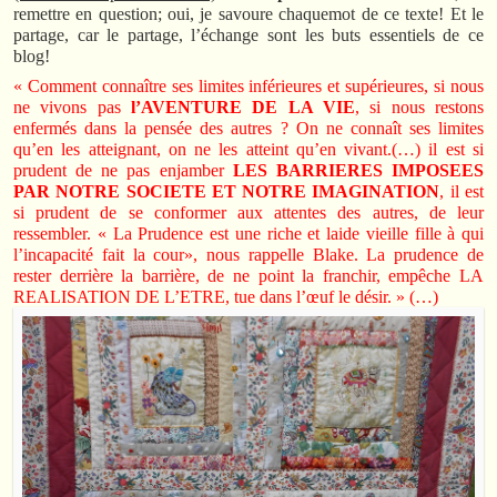
remettre en question; oui, je savoure chaquemot de ce texte! Et le
partage, car le partage, l’échange sont les buts essentiels de ce
blog!
« Comment connaître ses limites inférieures et supérieures, si nous
ne vivons pas
l’AVENTURE DE LA VIE
, si nous restons
enfermés dans la pensée des autres ? On ne connaît ses limites
qu’en les atteignant, on ne les atteint qu’en vivant.(…) il est si
prudent de ne pas enjamber
LES BARRIERES IMPOSEES
PAR NOTRE SOCIETE ET NOTRE IMAGINATION
, il est
si prudent de se conformer aux attentes des autres, de leur
ressembler. « La Prudence est une riche et laide vieille fille à qui
l’incapacité fait la cour», nous rappelle Blake. La prudence de
rester derrière la barrière, de ne point la franchir, empêche LA
REALISATION DE L’ETRE, tue dans l’œuf le désir. » (…)