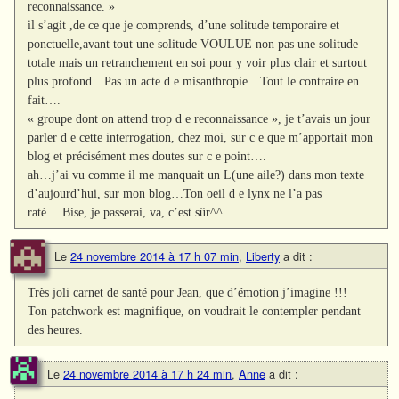
reconnaissance. »
il s’agit ,de ce que je comprends, d’une solitude temporaire et
ponctuelle,avant tout une solitude VOULUE non pas une solitude
totale mais un retranchement en soi pour y voir plus clair et surtout
plus profond…Pas un acte d e misanthropie…Tout le contraire en
fait….
« groupe dont on attend trop d e reconnaissance », je t’avais un jour
parler d e cette interrogation, chez moi, sur c e que m’apportait mon
blog et précisément mes doutes sur c e point….
ah…j’ai vu comme il me manquait un L(une aile?) dans mon texte
d’aujourd’hui, sur mon blog…Ton oeil d e lynx ne l’a pas
raté….Bise, je passerai, va, c’est sûr^^
Le
24 novembre 2014 à 17 h 07 min
,
Liberty
a dit :
Très joli carnet de santé pour Jean, que d’émotion j’imagine !!!
Ton patchwork est magnifique, on voudrait le contempler pendant
des heures.
Le
24 novembre 2014 à 17 h 24 min
,
Anne
a dit :