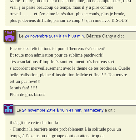
Marie- Laure, on dit que « quand on aime, on ne compte pas »; c’est
vrai, j’ai passé beaucoup de temps, mais il y a pire comme
travail………et j’en aime le résultat, plus je couds, plus je brode,
plus je deviens difficile; pas sur ce coup!!! qui rime avec BISOUS!
Le
24 novembre 2014 à 14 h 38 min
,
Béatrice Ganty
a dit :
Encore des félicitations ici pour l’heureux événement!
Et toute mon admiration pour ce sublime patchwork!
Tes associations d’imprimés sont vraiment très heureuses et
s’accordent merveilleusement avec le thème de tes broderies. Quelle
belle réalisation, pleine d’inspiration fraîche et fine!!!! Ton œuvre
est un pur rêve!!!
Je suis fan!!!!!!
Plein de gros bisous
Le
24 novembre 2014 à 16 h 41 min
,
mamazerty
a dit :
il s’agit d e cette citation là:
« Franchir la barrière mène probablement à la solitude pour un
temps, à l’exclusion du groupe dont on attend trop de