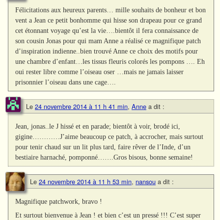
Félicitations aux heureux parents… mille souhaits de bonheur et bon
vent a Jean ce petit bonhomme qui hisse son drapeau pour ce grand
cet étonnant voyage qu’est la vie….bientôt il fera connaissance de
son cousin Jonas pour qui mam Anne a réalisé ce magnifique patch
d’inspiration indienne..bien trouvé Anne ce choix des motifs pour
une chambre d’enfant…les tissus fleuris colorés les pompons …. Eh
oui rester libre comme l’oiseau oser …mais ne jamais laisser
prisonnier l’oiseau dans une cage….
Le
24 novembre 2014 à 11 h 41 min
,
Anne
a dit :
Jean, jonas..le J hissé et en parade; bientôt à voir, brodé ici,
gigine…………J’aime beaucoup ce patch, à accrocher, mais surtout
pour tenir chaud sur un lit plus tard, faire rêver de l’Inde, d’un
bestiaire harnaché, pomponné…….Gros bisous, bonne semaine!
Le
24 novembre 2014 à 11 h 53 min
,
nansou
a dit :
Magnifique patchwork, bravo !
Et surtout bienvenue à Jean ! et bien c’est un pressé !!! C’est super