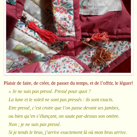
Plaisir de faire, de créer, de passer du temps, et de l’offrir, le léguer!
« Je ne suis pas pressé. Pressé pour quoi ?
La lune et le soleil ne sont pas pressés : ils sont exacts.
Etre pressé, c’est croire que l’on passe devant ses jambes,
ou bien qu’en s’élançant, on saute par-dessus son ombre.
Non ; je ne suis pas pressé.
Si je tends le bras, j’arrive exactement là où mon bras arrive.