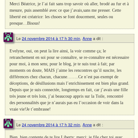
Merci Béatrice, je l’ai fait sans trop savoir où aller, brodé au fur et à
mesure, puis assemblé avec ce que j’avais,sans me presser. Cette
liberté est créatrice: les chsoes se font doucement, seules ou
presque…Bisous!
Le
24 novembre 2014 à 17 h 30 min
,
Anne
a dit :
Evelyne, oui, on peut la lire ainsi, la voir comme ça; le
retranchement en soi pour se connaître, se re-connaître est nécessaire
pour moi, à mon sens; pour le blog, je te suis tout à fait; par
moments on doute, MAIS j’aime les rencontres qu’il suscite, les
différences chez chacun, chacune……..Ce n’est pas exempt de
déceptions, de désillusions mais l’enrichissement est bien plus grand.
Depuis que je suis connectée, longtemps en fait, car j’avais une fille
très jeune et très loin, j’ai beaucoup appris sur la Toile, rencontré
des personnalités que je n’aurais pas eu l’occasion de voir dans la
vraie vie!Je t’embrasse!
Le
24 novembre 2014 à 17 h 32 min
,
Anne
a dit :
Bien, bien contente de te lire Liberty: merci; je file chez toi avec