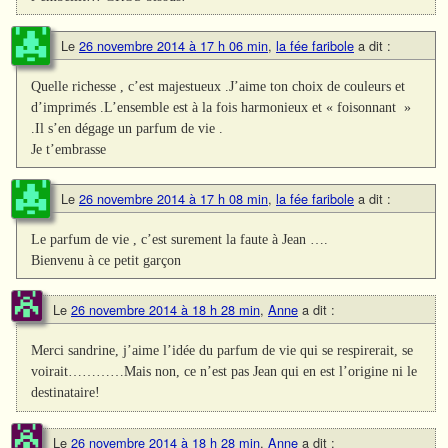
Le
26 novembre 2014 à 17 h 06 min
,
la fée faribole
a dit :
Quelle richesse , c’est majestueux .J’aime ton choix de couleurs et
d’imprimés .L’ensemble est à la fois harmonieux et « foisonnant »
.Il s’en dégage un parfum de vie .
Je t’embrasse
Le
26 novembre 2014 à 17 h 08 min
,
la fée faribole
a dit :
Le parfum de vie , c’est surement la faute à Jean ….
Bienvenu à ce petit garçon
Le
26 novembre 2014 à 18 h 28 min
,
Anne
a dit :
Merci sandrine, j’aime l’idée du parfum de vie qui se respirerait, se
voirait…………Mais non, ce n’est pas Jean qui en est l’origine ni le
destinataire!
Le
26 novembre 2014 à 18 h 28 min
,
Anne
a dit :