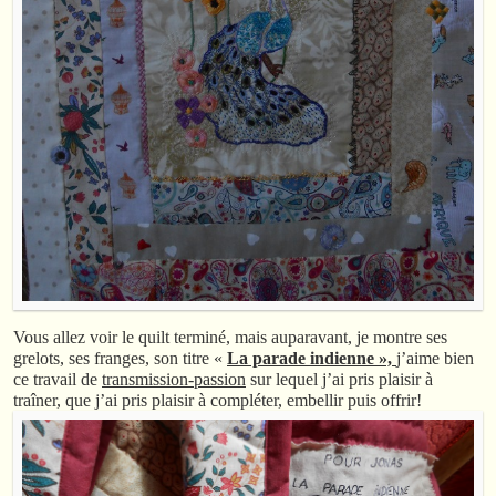
Vous allez voir le quilt terminé, mais auparavant, je montre ses
grelots, ses franges, son titre «
La parade indienne »,
j’aime bien
ce travail de
transmission-passion
sur lequel j’ai pris plaisir à
traîner, que j’ai pris plaisir à compléter, embellir puis offrir!