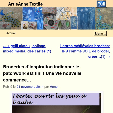
ArtisAnne Textile
Accueil
Menu ↓
Skip to primary content
Aller au contenu secondaire
Navigation des articles
←
« gelli plate », collage,
Lettres médiévales brodées:
mixed media: des cartes (1)
le J comme JOIE de broder,
créer…(1)
→
Broderies d’inspiration indienne: le
patchwork est fini ! Une vie nouvelle
commence…
Publié le
24 novembre 2014
par
Anne