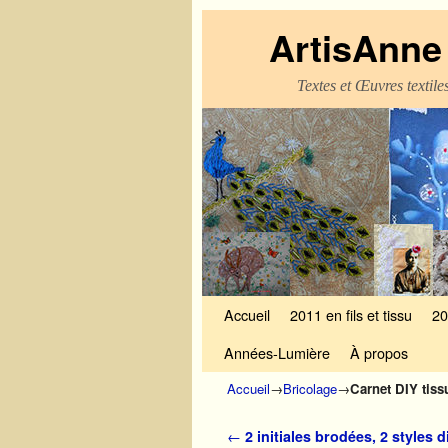
ArtisAnne 
Textes et Œuvres textil
Skip to primary content
Aller au contenu secondaire
Accueil
2011 en fils et tissu
20
Années-Lumière
À propos
Accueil
→
Bricolage
→
Carnet DIY tis
Navigation des articles
←
2 initiales brodées, 2 styles d