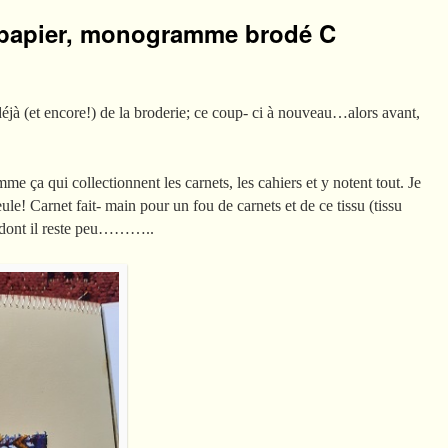
& papier, monogramme brodé C
 déjà (et encore!) de la broderie; ce coup- ci à nouveau…alors avant,
mme ça qui collectionnent les carnets, les cahiers et y notent tout. Je
eule! Carnet fait- main pour un fou de carnets et de ce tissu (tissu
et dont il reste peu………..