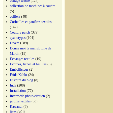
collage textile
(124)
collection de machines à coudre
(5)
colliers
(48)
Corbeilles et panières textiles
(142)
Couture patch
(379)
cyanotypes
(104)
Divers
(589)
Donne moi ta main/Etoile de
Martin
(19)
Echanges textiles
(19)
Ecorces, lichen et feuilles
(5)
Embellisseur
(2)
Frida Kahlo
(24)
Histoire du blog
(8)
Inde
(208)
Installation
(77)
Intermède photo/citation
(2)
jardins textiles
(33)
Kawandi
(7)
liens
(401)