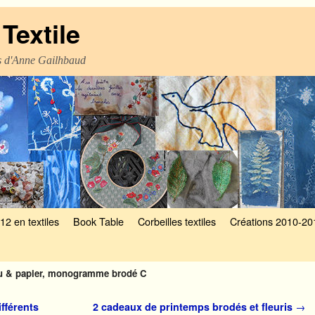
Textile
es d'Anne Gailhbaud
12 en textiles
Book Table
Corbeilles textiles
Créations 2010-20
su & papier, monogramme brodé C
ifférents
2 cadeaux de printemps brodés et fleuris
→