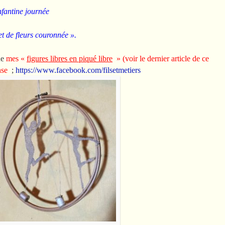
enfantine journée
et de fleurs couronnée ».
que
mes «
figures libres en piqué libre
» (voir le dernier article de ce
ense
;
https://www.facebook.com/filsetmetiers