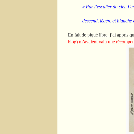
« Par l’escalier du ciel, l’
descend, légère et blanche 
En fait de
piqué libre
, j’ai appris 
blog) m’avaient valu une récomp