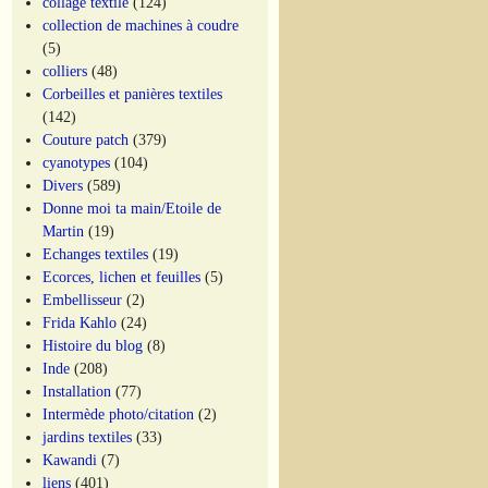
collage textile
(124)
collection de machines à coudre
(5)
colliers
(48)
Corbeilles et panières textiles
(142)
Couture patch
(379)
cyanotypes
(104)
Divers
(589)
Donne moi ta main/Etoile de
Martin
(19)
Echanges textiles
(19)
Ecorces, lichen et feuilles
(5)
Embellisseur
(2)
Frida Kahlo
(24)
Histoire du blog
(8)
Inde
(208)
Installation
(77)
Intermède photo/citation
(2)
jardins textiles
(33)
Kawandi
(7)
liens
(401)