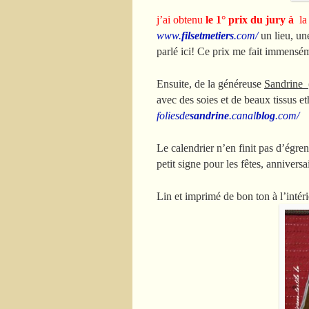
j’ai obtenu
le 1° prix du jury à
la 
www.
filsetmetiers
.com/
un lieu, un
parlé ici! Ce prix me fait immensé
Ensuite, de la généreuse
Sandrine (
avec des soies et de beaux tissus 
foliesde
sandrine
.canal
blog
.com/
Le calendrier n’en finit pas d’égren
petit signe pour les fêtes, annivers
Lin et imprimé de bon ton à l’intér