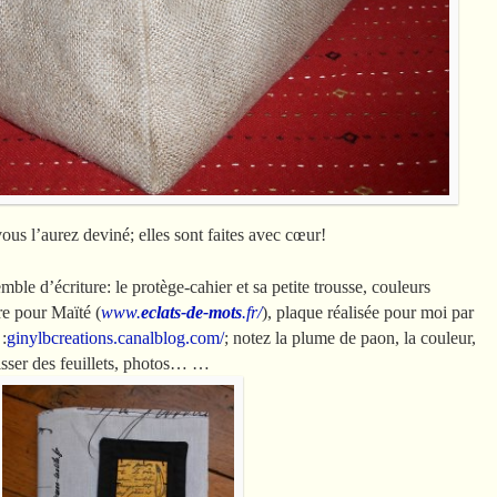
vous l’aurez deviné; elles sont faites avec cœur!
ble d’écriture: le protège-cahier et sa petite trousse, couleurs
re pour Maïté (
www.
eclats-de-mots
.fr/
), plaque réalisée pour moi par
:
ginylbcreations.canalblog.com/
; notez la plume de paon, la couleur,
lisser des feuillets, photos… …