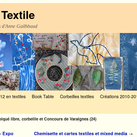
Textile
es d'Anne Gailhbaud
12 en textiles
Book Table
Corbeilles textiles
Créations 2010-20
piqué libre, corbeille et Concours de Varaignes (24)
 – Expo
Chemisette et cartes textiles et mixed media
→