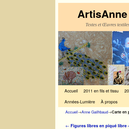
ArtisAnne 
Textes et Œuvres textil
Skip to primary content
Aller au contenu secondaire
Accueil
2011 en fils et tissu
20
Années-Lumière
À propos
Accueil
→
Anne Gailhbaud
→
Carte en 
Navigation des articles
←
Figures libres en piqué libre