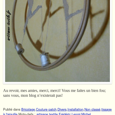
Au revoir, mes amies, merci, merci! Vous me faites un bien fou;
sans vous, mon blog n’existerait pas!
Publié dans
Bricolage
,
Couture patch
,
Divers
,
Installation
,
Non classé
,
tissage
à l'aiguille
Mots-clefs :
artisane textile
,
Frédéric Lenoir
,
Michel