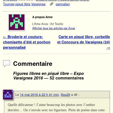
Tournier
,
piqué libre
,
Varaignes
permalien
A propos Anne
L'Artis-Anne : Art Textile
Afficher tous les articles par Anne
Navigation des articles
←
Broderie et couture:
Carte en piqué libre, corbeille
chemisette d’été et pochon
et Concours de Varaignes (24)
personnalisé
→
Commentaire
Figures libres en piqué libre – Expo
Varaignes 2016
— 52 commentaires
Le
14 mai 2016 à 22 h 41 min
,
lilou25
a dit :
Quelle délicatesse ! J’aime beaucoup les photos avec l’ombre
derrière… On s’envole avec tes figurines. Plein de poésie dans cette