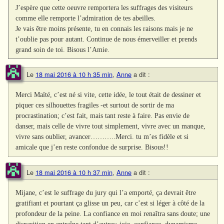
J’espère que cette oeuvre remportera les suffrages des visiteurs
comme elle remporte l’admiration de tes abeilles.
Je vais être moins présente, tu en connais les raisons mais je ne
t’oublie pas pour autant. Continue de nous émerveiller et prends
grand soin de toi. Bisous l’Amie.
Le
18 mai 2016 à 10 h 35 min
,
Anne
a dit :
Merci Maïté, c’est né si vite, cette idée, le tout était de dessiner et
piquer ces silhouettes fragiles -et surtout de sortir de ma
procrastination; c’est fait, mais tant reste à faire. Pas envie de
danser, mais celle de vivre tout simplement, vivre avec un manque,
vivre sans oublier, avancer………..Merci. tu m’es fidèle et si
amicale que j’en reste confondue de surprise. Bisous!!
Le
18 mai 2016 à 10 h 37 min
,
Anne
a dit :
Mijane, c’est le suffrage du jury qui l’a emporté, ça devrait être
gratifiant et pourtant ça glisse un peu, car c’est si léger à côté de la
profondeur de la peine. La confiance en moi renaîtra sans doute; une
disparition en entraîne tant d’autres: joie, confiance, dynamisme,