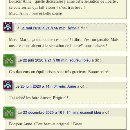
Bonsoir Anne , quelle délicatesse j’aime cette sensation de liberté ,
ce coté aérien qui fait vibrer ! c’est très beau !
Merci Anne , bise et belle soirée
Le
31 mai 2016 à 21 h 56 min
,
Anne
a dit :
Merci Marie, ça me touche ces mots!! Libre, l’est-on jamais? Mais
nos créations aident à la sensation de liberté!! bons baisers!!
Le
22 juin 2020 à 21 h 08 min
,
écureuil bleu
a dit :
Ces danseurs ou équilibristes sont très gracieux. Bonne soirée
Le
25 juin 2020 à 14 h 04 min
,
Anne
a dit :
J’ai adoré les faire danser, Brigitte!!
Le
23 décembre 2020 à 16 h 14 min
,
écureuil bleu
a dit :
Bonjour Anne. C’est beau et original ! Bises