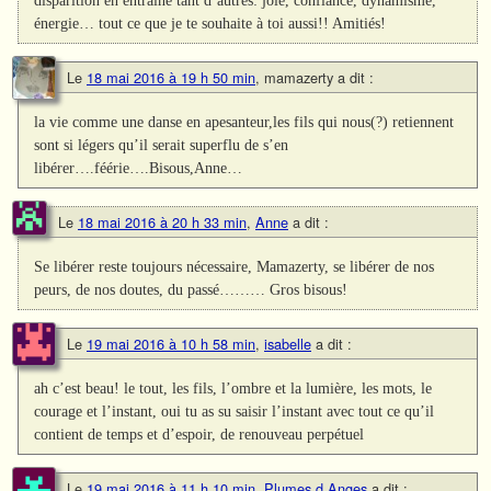
énergie… tout ce que je te souhaite à toi aussi!! Amitiés!
Le
18 mai 2016 à 19 h 50 min
,
mamazerty
a dit :
la vie comme une danse en apesanteur,les fils qui nous(?) retiennent
sont si légers qu’il serait superflu de s’en
libérer….féérie….Bisous,Anne…
Le
18 mai 2016 à 20 h 33 min
,
Anne
a dit :
Se libérer reste toujours nécessaire, Mamazerty, se libérer de nos
peurs, de nos doutes, du passé……… Gros bisous!
Le
19 mai 2016 à 10 h 58 min
,
isabelle
a dit :
ah c’est beau! le tout, les fils, l’ombre et la lumière, les mots, le
courage et l’instant, oui tu as su saisir l’instant avec tout ce qu’il
contient de temps et d’espoir, de renouveau perpétuel
Le
19 mai 2016 à 11 h 10 min
,
Plumes d Anges
a dit :