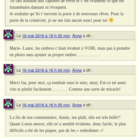
Tu fais allusion aux capteurs de rêves et c’est vraiment ce que tes
funambules dansant m’évoquent.
Je souhaite qu’ils t’ouvrent la porte à de nouveaux rêves. Pour la
porte de la créativité, je ne me fais aucun souci pour toi
Le
16 mai 2016 à 16 h 02 min
,
Anne
a dit :
Marie- Laure, les ombres c’était évident à VOIR, mais pas à prendre
en photo sans ajouter sa propre ombre……………..
Le
16 mai 2016 à 16 h 04 min
,
Anne
a dit :
Merci Isa, pour moi, ça tombait sous le sens; ainsi, Est-ce né assez
vite et plutôt facilement…………Comme une sorte de miracle!
Le
16 mai 2016 à 16 h 05 min
,
Anne
a dit :
La fin de ton commentaire, Annie, me plaît; elle est très belle!!
Quant à mon œuvre, elle m’a semblé évidente, donc facile; le plus
difficile a été de les piquer, pas de les « embobiner »!