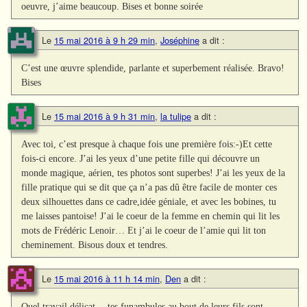
oeuvre, j’aime beaucoup. Bises et bonne soirée
Le
15 mai 2016 à 9 h 29 min
,
Joséphine
a dit :
C’est une œuvre splendide, parlante et superbement réalisée. Bravo!
Bises
Le
15 mai 2016 à 9 h 31 min
,
la tulipe
a dit :
Avec toi, c’est presque à chaque fois une première fois:-)Et cette
fois-ci encore. J’ai les yeux d’une petite fille qui découvre un
monde magique, aérien, tes photos sont superbes! J’ai les yeux de la
fille pratique qui se dit que ça n’a pas dû être facile de monter ces
deux silhouettes dans ce cadre,idée géniale, et avec les bobines, tu
me laisses pantoise! J’ai le coeur de la femme en chemin qui lit les
mots de Frédéric Lenoir… Et j’ai le coeur de l’amie qui lit ton
cheminement. Bisous doux et tendres.
Le
15 mai 2016 à 11 h 14 min
,
Den
a dit :
Quel travail délicat… tes funambules au bout de leurs fils sont