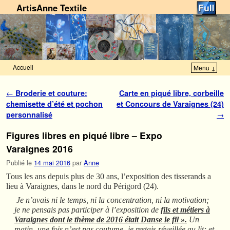
ArtisAnne Textile
Accueil
Menu ↓
Skip to primary content
Aller au contenu secondaire
Navigation des articles
←
Broderie et couture:
Carte en piqué libre, corbeille
chemisette d’été et pochon
et Concours de Varaignes (24)
personnalisé
→
Figures libres en piqué libre – Expo
Varaignes 2016
Publié le
14 mai 2016
par
Anne
Tous les ans depuis plus de 30 ans, l’exposition des tisserands a
lieu à Varaignes, dans le nord du Périgord (24).
Je n’avais ni le temps, ni la concentration, ni la motivation;
je ne pensais pas participer à l’exposition de
fils et métiers à
Varaignes dont le thème de 2016 était Danse le fil ».
Un
matin -une fois n’est pas coutume- je restais réveillée au lit; et