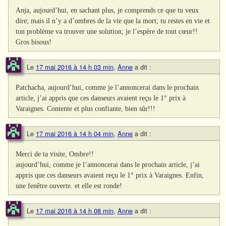
Anja, aujourd’hui, en sachant plus, je comprends ce que tu veux
dire; mais il n’y a d’ombres de la vie que la mort; tu restes en vie et
ton problème va trouver une solution; je l’espère de tout cœur!!
Gros bisous!
Le
17 mai 2016 à 14 h 03 min
,
Anne
a dit :
Patchacha, aujourd’hui, comme je l’annoncerai dans le prochain
article, j’ai appris que ces danseurs avaient reçu le 1° prix à
Varaignes. Contente et plus confiante, bien sûr!!!
Le
17 mai 2016 à 14 h 04 min
,
Anne
a dit :
Merci de ta visite, Ombre!!
aujourd’hui, comme je l’annoncerai dans le prochain article, j’ai
appris que ces danseurs avaient reçu le 1° prix à Varaignes. Enfin,
une fenêtre ouverte. et elle est ronde!
Le
17 mai 2016 à 14 h 08 min
,
Anne
a dit :