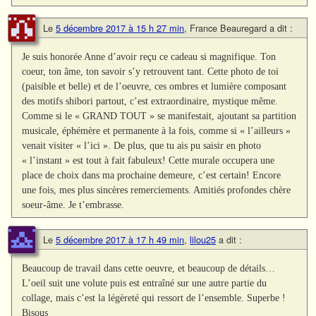
Le
5 décembre 2017 à 15 h 27 min
,
France Beauregard
a dit :
Je suis honorée Anne d’avoir reçu ce cadeau si magnifique. Ton
coeur, ton âme, ton savoir s’y retrouvent tant. Cette photo de toi
(paisible et belle) et de l’oeuvre, ces ombres et lumière composant
des motifs shibori partout, c’est extraordinaire, mystique même.
Comme si le « GRAND TOUT » se manifestait, ajoutant sa partition
musicale, éphémère et permanente à la fois, comme si « l’ailleurs »
venait visiter « l’ici ». De plus, que tu ais pu saisir en photo
« l’instant » est tout à fait fabuleux! Cette murale occupera une
place de choix dans ma prochaine demeure, c’est certain! Encore
une fois, mes plus sincères remerciements. Amitiés profondes chère
soeur-âme. Je t’embrasse.
Le
5 décembre 2017 à 17 h 49 min
,
lilou25
a dit :
Beaucoup de travail dans cette oeuvre, et beaucoup de détails…
L’oeil suit une volute puis est entraîné sur une autre partie du
collage, mais c’est la légèreté qui ressort de l’ensemble. Superbe !
Bisous