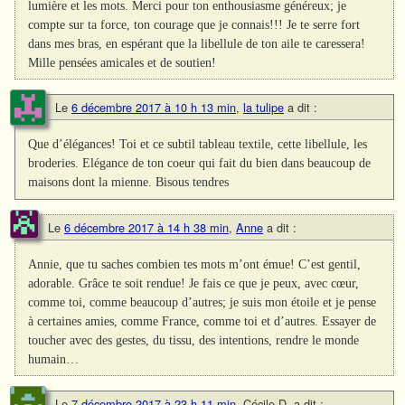
lumière et les mots. Merci pour ton enthousiasme généreux; je
compte sur ta force, ton courage que je connais!!! Je te serre fort
dans mes bras, en espérant que la libellule de ton aile te caressera!
Mille pensées amicales et de soutien!
Le
6 décembre 2017 à 10 h 13 min
,
la tulipe
a dit :
Que d’élégances! Toi et ce subtil tableau textile, cette libellule, les
broderies. Elégance de ton coeur qui fait du bien dans beaucoup de
maisons dont la mienne. Bisous tendres
Le
6 décembre 2017 à 14 h 38 min
,
Anne
a dit :
Annie, que tu saches combien tes mots m’ont émue! C’est gentil,
adorable. Grâce te soit rendue! Je fais ce que je peux, avec cœur,
comme toi, comme beaucoup d’autres; je suis mon étoile et je pense
à certaines amies, comme France, comme toi et d’autres. Essayer de
toucher avec des gestes, du tissu, des intentions, rendre le monde
humain…
Le
7 décembre 2017 à 23 h 11 min
,
Cécile D.
a dit :