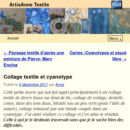
ArtisAnne Textile
Accueil
Menu ↓
Skip to primary content
Aller au contenu secondaire
Navigation des articles
←
Paysage textile d’après une
Cartes :Cyanotypes et piqué
peinture de Pierre- Marc
libre
→
Encina
Collage textile et cyanotype
Publié le
5 décembre 2017
par
Anne
Cette petite œuvre qui suit fait appel principalement à un collage
textile de divers tissus sur fond de lin, collage de voilage, dentelle,
coton, dans des tons doux, bleutés sou un peu verts (pour l’idée de
nature), collage rehaussé par une bande coupée dans un
cyanotype. J’ai aimé réaliser ce collage et j’en aime le résultat.
Celle à qui je le destinais traversait sans que je le sache bien des
difficultés.