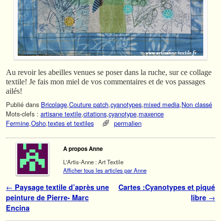
Au revoir les abeilles venues se poser dans la ruche, sur ce collage
textile! Je fais mon miel de vos commentaires et de vos passages
ailés!
Publié dans
Bricolage
,
Couture patch
,
cyanotypes
,
mixed media
,
Non classé
Mots-clefs :
artisane textile
,
citations
,
cyanotype
,
maxence
Fermine
,
Osho
,
textes et textiles
permalien
A propos Anne
L'Artis-Anne : Art Textile
Afficher tous les articles par Anne
Navigation des articles
←
Paysage textile d’après une
Cartes :Cyanotypes et piqué
peinture de Pierre- Marc
libre
→
Encina