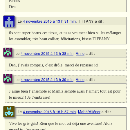
Bisous.
Den
Le
4 novembre 2015 à 13 h 31 min
,
TIFFANY
a dit :
ils sont super beaux ces tissus, et tu as vraiment bien su les mélanger
les assembler, très beau collier, félicitations, bisess TIFFANY
Le
4 novembre 2015 à 13 h 38 min
,
Anne
a dit :
Den, j’avais compris, c’est drôle: merci de repasser ici!
Le
4 novembre 2015 à 13 h 39 min
,
Anne
a dit :
J’aime bien l’ensemble et Mamlz semble aussi l’aimer; tout est pour
le mieux!! Je t’embrasse!
Le
4 novembre 2015 à 18 h 57 min
,
Maïté/Aliénor
a dit :
Vive les gris-gris! Rien que le mot est déjà une aventure! Alors
quand tu t’en empares!