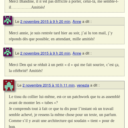
Merci Blandine, il n’est pas difficile à porter, celui-là, me semble-t-
il……………Amitiés!
Le
2 novembre 2015 à 9 h 20 min
,
Anne
a dit :
Merci annie, je suis rentrée tard hier au soir, j’ai lu ton mail, j’y
réponds dès que possible; en attendant, mille amitiés!
Le
2 novembre 2015 à 9 h 20 min
,
Anne
a dit :
Merci Den qui se réduit à un petit « d » qui me fait sourire, c’est ça,
la célébrité! Amitiés!
Le
2 novembre 2015 à 10 h 11 min
,
venezia
a dit :
Le tissu du collier lui-même, est-ce un patchwork que tu as assemblé
avant de monter les « tubes »?
Je comprends tout à fait ce que tu dis pour l’instant où un travail
semble achevé, je ressens la même chose pour un texte, un parfum.
Comme s’il y avait une architecture qui soudain « tient » pour de
bon.