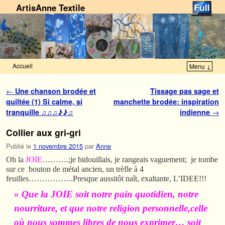
ArtisAnne Textile
Accueil
Menu ↓
Skip to primary content
Aller au contenu secondaire
Navigation des articles
←
Une chanson brodée et
Tissage pas sage et
quiltée (1) Si calme, si
manchette brodée: inspiration
tranquille ♫♫♫♪♪♫
indienne
→
Collier aux gri-gri
Publié le
1 novembre 2015
par
Anne
Oh la
JOIE
……….;je bidouillais, je rangeais vaguement; je tombe
sur ce bouton de métal ancien, un trèfle à 4
feuilles……………..Presque aussitôt naît, exaltante, L’IDEE!!!
« Que la JOIE soit notre pain quotidien, notre
nourriture, et que notre religion personnelle,
celle
où nous sommes libres de nous exprimer… soit