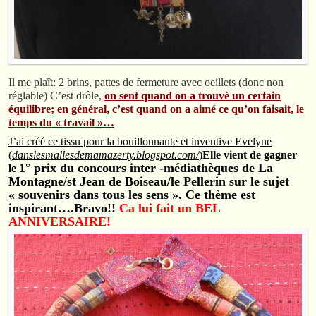
Il me plaît: 2 brins, pattes de fermeture avec oeillets (donc non
réglable) C’est drôle,
on sent quand on a trouvé un certain
équilibre; en général, c’est quand on a aimé ce qu’on faisait, le
temps du « travail »…
J’ai créé ce tissu pour la bouillonnante et inventive Evelyne
(
danslesmallesdemamazerty.blogspot.com/
)
Elle vient de gagner
1° prix du concours inter -médiathèques de La
le
Montagne/st Jean de Boiseau/le Pellerin sur le sujet
« souvenirs dans tous les sens ».
Ce thème est
inspirant….Bravo!!
Ca lui fait un BEL
ANNIVERSAIRE!