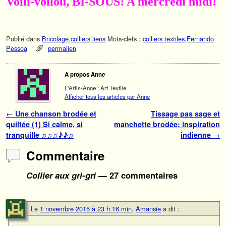
Voili-voilou, BI-SOUS! A mercredi midi!
Publié dans
Bricolage
,
colliers
,
liens
Mots-clefs :
colliers textiles
,
Fernando
Pessoa
permalien
A propos Anne
L'Artis-Anne : Art Textile
Afficher tous les articles par Anne
Navigation des articles
←
Une chanson brodée et
Tissage pas sage et
quiltée (1) Si calme, si
manchette brodée: inspiration
tranquille ♫♫♫♪♪♫
indienne
→
Commentaire
Collier aux gri-gri
— 27 commentaires
Le
1 novembre 2015 à 23 h 16 min
,
Amansie
a dit :