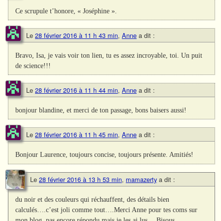
Ce scrupule t’honore, « Joséphine ».
Le
28 février 2016 à 11 h 43 min
,
Anne
a dit :
Bravo, Isa, je vais voir ton lien, tu es assez incroyable, toi. Un puit
de science!!!
Le
28 février 2016 à 11 h 44 min
,
Anne
a dit :
bonjour blandine, et merci de ton passage, bons baisers aussi!
Le
28 février 2016 à 11 h 45 min
,
Anne
a dit :
Bonjour Laurence, toujours concise, toujours présente. Amitiés!
Le
28 février 2016 à 13 h 53 min
,
mamazerty
a dit :
du noir et des couleurs qui réchauffent, des détails bien
calculés….c’est joli comme tout….Merci Anne pour tes coms sur
mon blog, pas encore répondu mais je les ai lus….Bisous