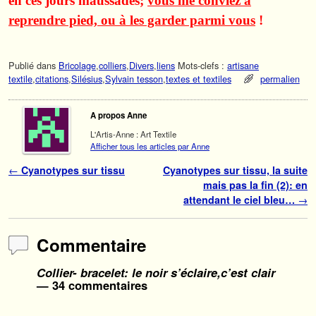
en ces jours maussades;
vous me conviez à
reprendre pied, ou à les garder parmi vous
!
Publié dans
Bricolage
,
colliers
,
Divers
,
liens
Mots-clefs :
artisane
textile
,
citations
,
Silésius
,
Sylvain tesson
,
textes et textiles
permalien
A propos Anne
L'Artis-Anne : Art Textile
Afficher tous les articles par Anne
Navigation des articles
←
Cyanotypes sur tissu
Cyanotypes sur tissu, la suite
mais pas la fin (2): en
attendant le ciel bleu…
→
Commentaire
Collier- bracelet: le noir s’éclaire,c’est clair
— 34 commentaires