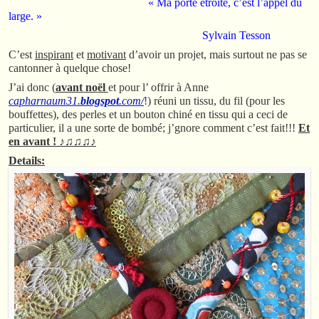
« Ma porte étroite, c’est l’appel du
large. »
Sylvain Tesson
C’est
inspirant
et
motivant
d’avoir un projet, mais surtout ne pas se
cantonner à quelque chose!
J’ai donc (
avant noël
et pour l’ offrir à Anne
capharnaum31.
blogspot
.com/
!) réuni un tissu, du fil (pour les
bouffettes), des perles et un bouton chiné en tissu qui a ceci de
particulier, il a une sorte de bombé; j’gnore comment c’est fait!!!
Et
en avant ! ♪♫♫♫♪
Details: