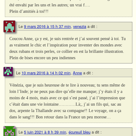
été envahi par les uns et les autres; un vrai f….
Plein d’amitiés à toi!!!
Le
9 mars 2016 à 15 h 37 min
,
venezia
a dit :
Coucou Anne, ça y est, je suis rentrée et j’ai souvent pensé à toi. Tu
as vraiment le chic et l’inspiration pour inventer des mondes avec
deux rubans et trois perles, ce collier en est la brillante illustration.
Plein de bises encore un peu indiennes
Le
10 mars 2016 à 14 h 02 min
,
Anne
a dit :
Vénézia, que je suis heureuse de te lire à nouveau; tu sens même de
loin l’Inde; je ne peux pas dire qu’elle me manque; j’y étais il y a
moins de 4 mois, mais avec ce qui s’est passé, j’ai l’impression que
c’était dans une vie lointaine…………Là;, j’ai un fils qui, sac au
dos, arpente la Thaîlande avec sa compagne!! Le voyage, on a ça
dans le sang!!! Bon retour dans la France un peu morose…
Le
5 juin 2021 à 8 h 39 min
,
écureuil bleu
a dit :