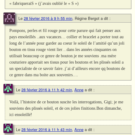
« fabriqueraiS » (j’avais oublié le « S »)
Le
28 février 2016 à 9 h 55 min
,
Régine Bergot
a dit :
Pompons, perles et fil rouge pour cette parure qui fait penser aux
pays ensoleillés ..aux vacances… collier et bracelet a porter tout au
long de l’année pour garder au coeur le soleil de l’amitié qu’un joli
bouton en tissu rouge vient lier…dans les années cinquantes on
utilisait beaucoup ce genre de bouton.je me souviens .ma mére
couturiere apportait ses tissus pour les boutons et les plissés soleil a
un specialiste de ce savoir faire..j’ai d’ailleurs encore qq boutons de
ce genre dans ma boite aux souvenirs….
Le
28 février 2016 à 11 h 42 min
,
Anne
a dit :
Voilà, l’histoire de ce bouton suscite les interrogations, Gigi; je me
souviens des plissés soleil, et de ces jolies finitions.Bon dimanche,
ici ensoleillé!
Le
28 février 2016 à 11 h 43 min
,
Anne
a dit :