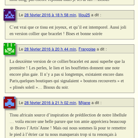
Le
28 février 2016 à 18 h 58 min
,
lilou25
a dit :
C’est vrai que ce tissu est joyeux, et qu’il est intemporel. Aussi joli
en version collier que bracelet ! Bises et bonne soirée
Le
28 février 2016 à 20 h 44 min
,
Françoise
a dit :
La deuxième version de ce collier/bracelet est aussi superbe que la
première ! Les perles, le lien et les bouffettes donnent une note
encore plus gaie. Il n’y a pas si longtemps, existaient encore dans
Paris,quelques boutiques qui signalaient « boutons recouverts » et
« plissés soleil »… Bisous du soir.
Le
28 février 2016 à 21 h 02 min
,
Mijane
a dit :
Tissu africain source d’inspiration de prédilection de notre libellule
… voila encore une belle parure que ton amie appréciera beaucoup
☺ Bravo l’Artis’Anne ! Mais oui nous sommes là pour te remettre
le pied à l’étrier car tu nous manquerais trop si tu renonçais à