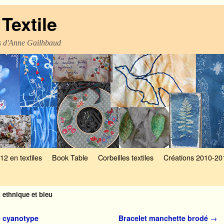
Textile
es d'Anne Gailhbaud
12 en textiles
Book Table
Corbeilles textiles
Créations 2010-20
: ethnique et bleu
c cyanotype
Bracelet manchette brodé
→