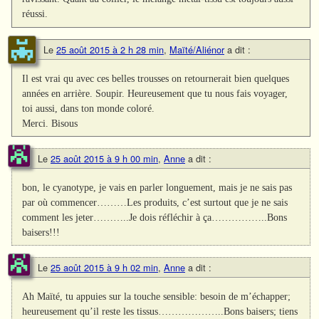
réussi.
Le
25 août 2015 à 2 h 28 min
,
Maïté/Aliénor
a dit :
Il est vrai qu avec ces belles trousses on retournerait bien quelques
années en arrière. Soupir. Heureusement que tu nous fais voyager,
toi aussi, dans ton monde coloré.
Merci. Bisous
Le
25 août 2015 à 9 h 00 min
,
Anne
a dit :
bon, le cyanotype, je vais en parler longuement, mais je ne sais pas
par où commencer………Les produits, c’est surtout que je ne sais
comment les jeter………..Je dois réfléchir à ça……………..Bons
baisers!!!
Le
25 août 2015 à 9 h 02 min
,
Anne
a dit :
Ah Maïté, tu appuies sur la touche sensible: besoin de m’échapper;
heureusement qu’il reste les tissus………………..Bons baisers; tiens