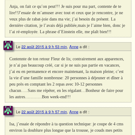
Anja, on fait ce qu’on peut!!! Je suis pour ma part, contente de te
lire!!J’essaie de m’amuser avec tout et ceux que je rencontre, je ne
veux plus de rabat-joie dans ma vie; j’ai besoin du présent. La
dernière citation, je l’avais déjà publiée,mais je l’aime bien, donc je
l’ai ré-employée. La phrase d’Einstein elle, me plaît bien!!!
Le
22 août 2015 à 9 h 53 min
,
Anne
a dit :
Contennte de ton retour Fleur de lis; contrairement aux apparences,
je n’ai pas beaucoup créé, car si je ne suis pas partie en vacances,
j’ai eu en permanence et encore maintenant, la maison pleine; c’est
la vie d’une famille nombreuse: 20 personnes à déjeuner et dîner à
peu près en comptant les 2 repas avec 10-12 personnes
chacun…..Sans me répéter, en les régalant…Bonheur de faire pour
les autres…………Bon week-end!!!
Le
22 août 2015 à 9 h 57 min
,
Anne
a dit :
Isa, j’essaie de répondre à ta question technique: je coupe de 4 cms
environ la doublure plus longue que la trousse, je couds mes petits