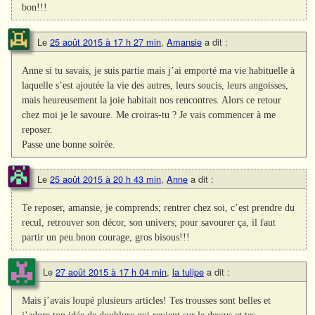
bon!!!
Le
25 août 2015 à 17 h 27 min
,
Amansie
a dit :
Anne si tu savais, je suis partie mais j’ai emporté ma vie habituelle à
laquelle s’est ajoutée la vie des autres, leurs soucis, leurs angoisses,
mais heureusement la joie habitait nos rencontres. Alors ce retour
chez moi je le savoure. Me croiras-tu ? Je vais commencer à me
reposer.
Passe une bonne soirée.
Le
25 août 2015 à 20 h 43 min
,
Anne
a dit :
Te reposer, amansie, je comprends; rentrer chez soi, c’est prendre du
recul, retrouver son décor, son univers; pour savourer ça, il faut
partir un peu.bnon courage, gros bisous!!!
Le
27 août 2015 à 17 h 04 min
,
la tulipe
a dit :
Mais j’avais loupé plusieurs articles! Tes trousses sont belles et