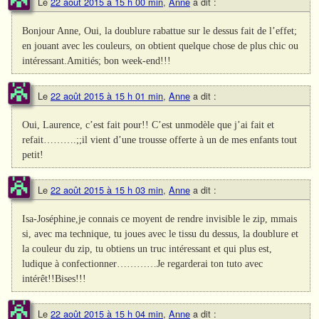
Le
22 août 2015 à 15 h 00 min
,
Anne
a dit :
Bonjour Anne, Oui, la doublure rabattue sur le dessus fait de l’effet;
en jouant avec les couleurs, on obtient quelque chose de plus chic ou
intéressant.Amitiés; bon week-end!!!
Le
22 août 2015 à 15 h 01 min
,
Anne
a dit :
Oui, Laurence, c’est fait pour!! C’est unmodèle que j’ai fait et
refait……….;;il vient d’une trousse offerte à un de mes enfants tout
petit!
Le
22 août 2015 à 15 h 03 min
,
Anne
a dit :
Isa-Joséphine,je connais ce moyent de rendre invisible le zip, mmais
si, avec ma technique, tu joues avec le tissu du dessus, la doublure et
la couleur du zip, tu obtiens un truc intéressant et qui plus est,
ludique à confectionner…………Je regarderai ton tuto avec
intérêt!!Bises!!!
Le
22 août 2015 à 15 h 04 min
,
Anne
a dit :