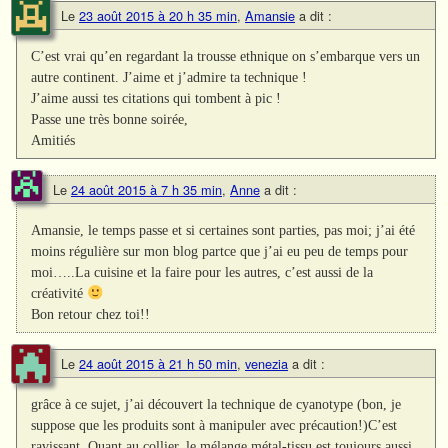
Le
23 août 2015 à 20 h 35 min
,
Amansie
a dit :
C’est vrai qu’en regardant la trousse ethnique on s’embarque vers un
autre continent. J’aime et j’admire ta technique !
J’aime aussi tes citations qui tombent à pic !
Passe une très bonne soirée,
Amitiés
Le
24 août 2015 à 7 h 35 min
,
Anne
a dit :
Amansie, le temps passe et si certaines sont parties, pas moi; j’ai été
moins régulière sur mon blog partce que j’ai eu peu de temps pour
moi…..La cuisine et la faire pour les autres, c’est aussi de la
créativité
Bon retour chez toi!!
Le
24 août 2015 à 21 h 50 min
,
venezia
a dit :
grâce à ce sujet, j’ai découvert la technique de cyanotype (bon, je
suppose que les produits sont à manipuler avec précaution!)C’est
ravissant. Quant au collier, le mélange métal-tissu est toujours aussi