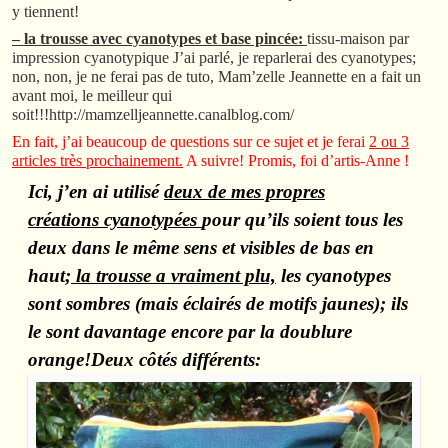
y tiennent!
– la trousse avec cyanotypes et base pincée:
tissu-maison par
impression cyanotypique J’ai parlé, je reparlerai des cyanotypes;
non, non, je ne ferai pas de tuto, Mam’zelle Jeannette en a fait un
avant moi, le meilleur qui
soit!!!http://mamzelljeannette.canalblog.com/
En fait, j’ai beaucoup de questions sur ce sujet et je ferai
2 ou 3
articles très prochainement.
A suivre! Promis, foi d’artis-Anne !
Ici, j’en ai utilisé
deux de mes propres
créations cyanotypées
pour qu’ils soient tous les
deux dans le même sens et visibles de bas en
haut;
la trousse a vraiment plu,
les cyanotypes
sont sombres (mais éclairés de motifs jaunes); ils
le sont davantage encore par la doublure
orange!Deux côtés différents: