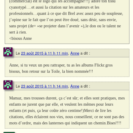
(commercial) est le logo qui les accompagne!!!j’adore ton tissu
cyanotypé….et aussi la citation sur les amateurs et les
professionnels…quant à ce que dit Brel avec assez peu de souplesse,
j’opine sur le fait que l’on peut être doué, sans désir, sans envie,
sans projet (de= »se projeter dans l’avenir »),le don ou le talent ne
sert à rien.
<bisous Anne
Le
23 août 2015 à 11 h 11 min
,
Anne
a dit :
Anne, si tu veux un peu rattraper, tu as les albums Flickr.gros
bisous, bon retour sur la Toile, la bien nommée!!!
Le
23 août 2015 à 11 h 14 min
,
Anne
a dit :
Mamaz, mes trousses durent, ça c’est sûr; et elles sont pratiques, mes
enfants ne jurent que par elle, et veulent les mêmes pour leurs
enfants (et puis, ça leur coûte zéro centime!)Merci de lire les
citations, elles éclairent nos vies, nous conseillent; ce ne sont pas des
mots d’ordre, mais des lanternes qui indiquent un chemin.Bises!!!!