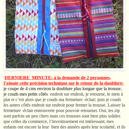
DERNIERE MINUTE: à la demande de 2 personnes,
j’ajoute cette précision technique sur le retour de la doublure:
je coupe de 4 cms environ la doublure plus longue que la trousse,
je couds mes petits côtés
endroit sur endroit, je retourne, le mets à
plat et c’est alors que je couds ma fermeture -éclair; puis je couds
les autres côtés endroit sur endroit pour fermer la trousse. Laisser la
fermeture -éclair entrouverte pour pouvoir retourner. Oui, les zip
sont parfois un peu chers mais ces trousses sont bien plus solides
que celles du commerce, l’investissement est intéressant; mes
enfants ont encore la leur bien des années après leur scolarité, et ils