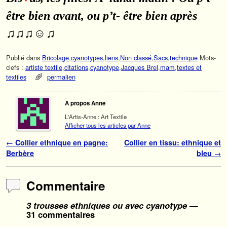
être bien avant, ou p’t- être bien après
♫♫♫☺♫
Publié dans
Bricolage
,
cyanotypes
,
liens
,
Non classé
,
Sacs
,
technique
Mots-
clefs :
artiste textile
,
citations
,
cyanotype
,
Jacques Brel
,
mam
,
textes et
textiles
permalien
A propos Anne
L'Artis-Anne : Art Textile
Afficher tous les articles par Anne
Navigation des articles
←
Collier ethnique en pagne:
Collier en tissu: ethnique et
Berbère
bleu
→
Commentaire
3 trousses ethniques ou avec cyanotype
—
31 commentaires