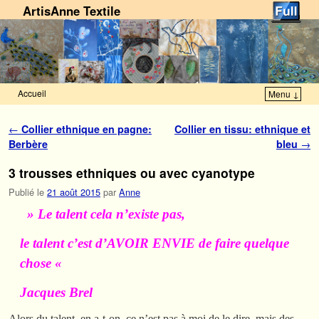
ArtisAnne Textile
Accueil
Menu ↓
Skip to primary content
Aller au contenu secondaire
Navigation des articles
←
Collier ethnique en pagne:
Collier en tissu: ethnique et
Berbère
bleu
→
3 trousses ethniques ou avec cyanotype
Publié le
21 août 2015
par
Anne
» Le talent cela n’existe pas,
le talent c’est d’AVOIR ENVIE de faire quelque
chose «
Jacques Brel
Alors du talent, en a-t-on, ce n’est pas à moi de le dire, mais des