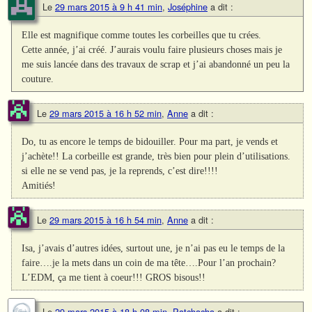
Le
29 mars 2015 à 9 h 41 min
,
Joséphine
a dit :
Elle est magnifique comme toutes les corbeilles que tu crées.
Cette année, j’ai créé. J’aurais voulu faire plusieurs choses mais je
me suis lancée dans des travaux de scrap et j’ai abandonné un peu la
couture.
Le
29 mars 2015 à 16 h 52 min
,
Anne
a dit :
Do, tu as encore le temps de bidouiller. Pour ma part, je vends et
j’achète!! La corbeille est grande, très bien pour plein d’utilisations.
si elle ne se vend pas, je la reprends, c’est dire!!!!
Amitiés!
Le
29 mars 2015 à 16 h 54 min
,
Anne
a dit :
Isa, j’avais d’autres idées, surtout une, je n’ai pas eu le temps de la
faire….je la mets dans un coin de ma tête….Pour l’an prochain?
L’EDM, ça me tient à coeur!!! GROS bisous!!
Le
29 mars 2015 à 18 h 08 min
,
Patchacha
a dit :