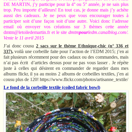
DE MARTIN, j’y participe pour la 4° ou 5° année, je ne sais plus
trop. Peu importe d’ailleurs! En tout cas, je donne mais j’y achète
aussi des cadeaux. Je ne peux que vous encourager toutes à
participer soit d’une façon soit d’une autre. Voici donc l’adresse
email où envoyer vos créations sur 3 thèmes cette année
dmtm@letoiledemartin.fr et le site
dmtm
pour
ledm.canalblog.com/.
Vente le 11 avril 2015
J’ai donc cousu
2 sacs sur le thème Ethnique-chic (n° 336 et
337),
voilà une corbeille faite pour l’action de l’EDM 2015; j’en ai
fait plusieurs récemment pour des cadaux ou des commandes, mais
n’ai pas écrit d’articles dessus pour ne pas vous lasser . Je répète
juste à celles qui désirent en commander de regarder dans mes
albums flickr, il ya au moins 2 albums de corbeilles textiles, j’en ai
cousu plus de 120! https://www.flickr.com/photos/artisanne_textile/
Le fond de la corbeille textile (coiled fabric bowl)