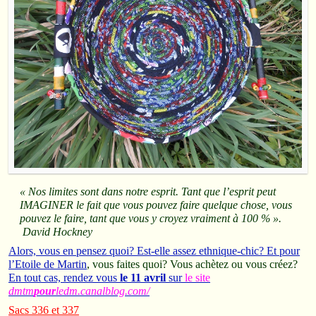
« Nos limites sont dans notre esprit. Tant que l’esprit peut
IMAGINER le fait que vous pouvez faire quelque chose, vous
pouvez le faire, tant que vous y croyez vraiment à 100 % ».
David Hockney
Alors, vous en pensez quoi? Est-elle assez ethnique-chic? Et pour
l’Etoile de Martin
, vous faites quoi? Vous achètez ou vous créez?
En tout cas, rendez vous
le 11 avril
sur
le site
dmtm
pour
ledm.canalblog.com/
Sacs 336 et 337