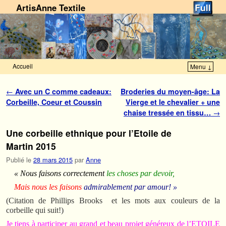
ArtisAnne Textile
Accueil
Menu ↓
Skip to primary content
Aller au contenu secondaire
Navigation des articles
←
Avec un C comme cadeaux:
Broderies du moyen-âge: La
Corbeille, Coeur et Coussin
Vierge et le chevalier + une
chaise tressée en tissu…
→
Une corbeille ethnique pour l’Etoile de
Martin 2015
Publié le
28 mars 2015
par
Anne
« Nous faisons correctement
les choses par devoir,
Mais nous les faisons
admirablement par amour! »
(Citation de Phillips Brooks et les mots aux couleurs de la
corbeille qui suit!)
Je tiens à participer au grand et beau projet généreux de l’ETOILE