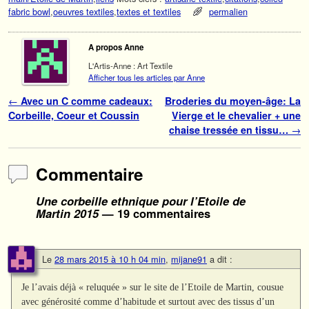
fabric bowl
,
oeuvres textiles
,
textes et textiles
permalien
A propos Anne
L'Artis-Anne : Art Textile
Afficher tous les articles par Anne
Navigation des articles
←
Avec un C comme cadeaux:
Broderies du moyen-âge: La
Corbeille, Coeur et Coussin
Vierge et le chevalier + une
chaise tressée en tissu…
→
Commentaire
Une corbeille ethnique pour l’Etoile de
Martin 2015
— 19 commentaires
Le
28 mars 2015 à 10 h 04 min
,
mijane91
a dit :
Je l’avais déjà « reluquée » sur le site de l’Etoile de Martin, cousue
avec générosité comme d’habitude et surtout avec des tissus d’un