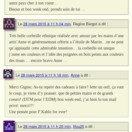
autre pays cher à ton coeur…
Bisous et bon week end, prends soin de toi …
Le
28 mars 2015 à 11 h 04 min
,
Regine Bergot
a dit :
Très belle corbeille ethnique réalisée avec amour par les mains d’une
artis’Anne et généreusement offerte a l’étoile de Martin…on ne peut
qu’applaudir cette admirable intention….la corbeille est unique
j’aime ses couleurs et l’idée des poignées en bois peints aux couleurs
des tissus ….encore bravo Anne …
Le
28 mars 2015 à 11 h 18 min
,
Anne
a dit :
Merci Gigine; As-tu repéré des cadeaux à faire? Jette un oeil; ça vaut
le coup; je viens d’y poasser. que de petites mains et de grands
coeurs! (DTM pour l’EDM) bon week-end, j’ai bien lu ton mail
privé: merci!!!
Une pensée pour F.Kahlo for ever!
Le
28 mars 2015 à 11 h 25 min
,
lilou25
a dit :