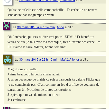
Qu’est-ce qu’elle est belle cette corbeille ! Ta corbeille ne restera
sans doute pas longtemps en vente…
Le
30 mars 2015 à 9 h 14 min
,
Anne
a dit :
Oh Patchacha, puisses-tu dire vrai pour l’EDM!!! Et bientôt tu
verras ce que je fais avec ma technique, très différent des corbeilles.
ET J’aime le faire!!Merci, bonne semaine!!
Le
30 mars 2015 à 22 h 10 min
,
Maïté/Aliénor
a dit :
Magnifique corbeille.
J aime beaucoup la petite chaise aussi.
Je ai eu beaucoup de plaisir ce soir à parcourir ta galerie Flickr que
je ne connaissais pas. C’est comme un feu d artifice de couleurs de
sensations à l évocation de toutes tes créations.
J espère que tu vas de mieux en mieux.
Je t embrasse.