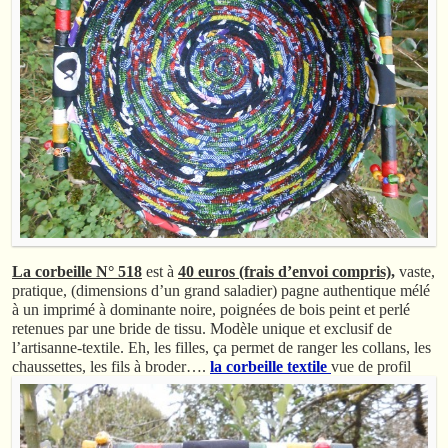
La corbeille N° 518
est à
40 euros (frais d’envoi compris),
vaste,
pratique, (dimensions d’un grand saladier) pagne authentique mélé
à un imprimé à dominante noire, poignées de bois peint et perlé
retenues par une bride de tissu. Modèle unique et exclusif de
l’artisanne-textile. Eh, les filles, ça permet de ranger les collans, les
chaussettes, les fils à broder….
la corbeille textile
vue de profil