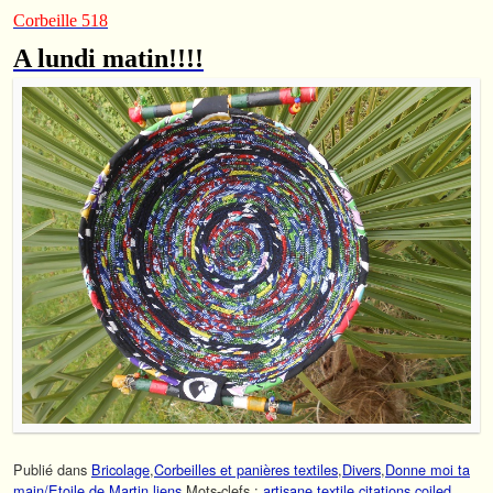
Corbeille 518
A lundi matin!!!!
Publié dans
Bricolage
,
Corbeilles et panières textiles
,
Divers
,
Donne moi ta
main/Etoile de Martin
,
liens
Mots-clefs :
artisane textile
,
citations
,
coiled