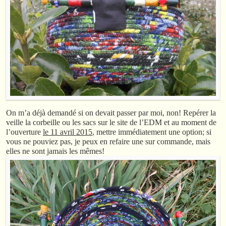
On m’a déjà demandé si on devait passer par moi, non! Repérer la
veille la corbeille ou les sacs sur le site de l’EDM et au moment de
l’ouverture
le 11 avril 2015
, mettre immédiatement une option; si
vous ne pouviez pas, je peux en refaire une sur commande, mais
elles ne sont jamais les mêmes!