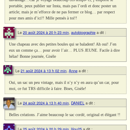
portable, peux publier sur Insta, mais pas l’ordi et donc poster un
article; mais je m’efforce de ne pas fermer ce blog… par respect
pour mes amis d’ici!! Mille pensés à toi!!
Le
20 août 2024 à 20 h 23 min
,
autobiographie
a dit :
Une chapeau avec des petites boules qui se baladent! Ah oui! J’en
eux un comme ça… pour avoir l’air… PLUS JEUNE. Facile à dire
hélas! Bonne journée, Gisèle
Le
21 août 2024 à 13 h 02 min
,
Anne
a dit :
Oui, un sac un peu vintage, mais il n’y n’y en aura qu’un car, pour
moi, ce fut TRS difficile à faire. Bises, Gisèle!
Le
24 août 2024 à 13 h 40 min
,
DANIEL
a dit :
Belles créations. J’aime beaucoup le sac cordé, original et élégant !!
Le
25 août 2024 à 20 h 29 min
,
lilou25
a dit :