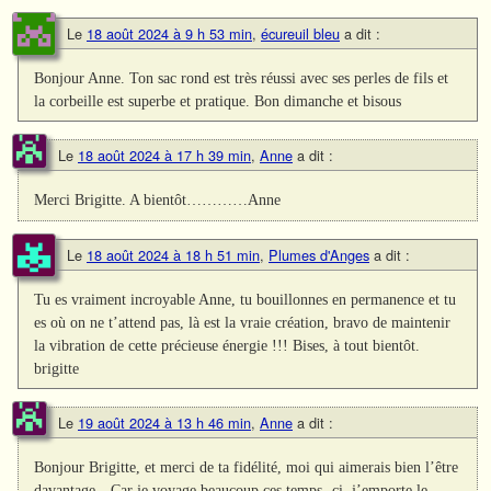
Le
18 août 2024 à 9 h 53 min
,
écureuil bleu
a dit :
Bonjour Anne. Ton sac rond est très réussi avec ses perles de fils et
la corbeille est superbe et pratique. Bon dimanche et bisous
Le
18 août 2024 à 17 h 39 min
,
Anne
a dit :
Merci Brigitte. A bientôt…………Anne
Le
18 août 2024 à 18 h 51 min
,
Plumes d'Anges
a dit :
Tu es vraiment incroyable Anne, tu bouillonnes en permanence et tu
es où on ne t’attend pas, là est la vraie création, bravo de maintenir
la vibration de cette précieuse énergie !!! Bises, à tout bientôt.
brigitte
Le
19 août 2024 à 13 h 46 min
,
Anne
a dit :
Bonjour Brigitte, et merci de ta fidélité, moi qui aimerais bien l’être
davantage…Car je voyage beaucoup ces temps- ci, j’emporte le