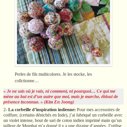
Perles de fils multicolores. Je les stocke, les
collctionne…
« Je ne sais où je vais, ni comment, ni pourquoi… Ce qui me
mène au but est d’un autre que moi, mais je marche, ébloui de
présence inconnue. » (Kim En Joong)
2-
La corbeille d’inspiration indienne:
Pour mes accessoires de
coiffure, (certains dénichés en Inde), j’ai fabriqué un corbeille avec
un violet intense, bout de sari de coton indien imprimé main qu’un
tailleur de Mumbai m’a donné il y a une dizaine d’années. J’utilise