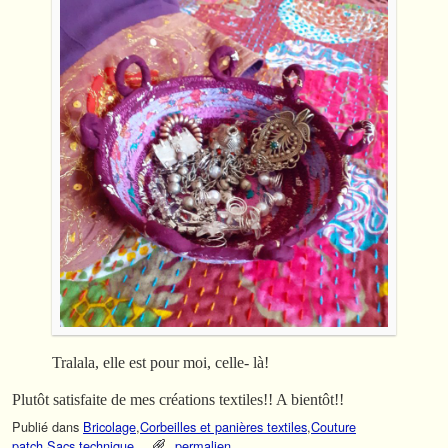
Tralala, elle est pour moi, celle- là!
Plutôt satisfaite de mes créations textiles!! A bientôt!!
Publié dans
Bricolage
,
Corbeilles et panières textiles
,
Couture
patch
,
Sacs
,
technique
permalien