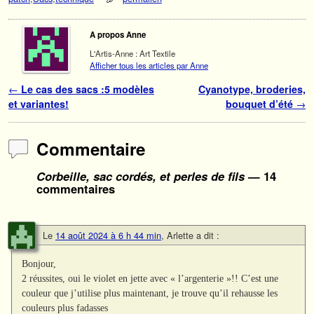
A propos Anne
L'Artis-Anne : Art Textile
Afficher tous les articles par Anne
Navigation des articles
←
Le cas des sacs :5 modèles
Cyanotype, broderies,
et variantes!
bouquet d’été
→
Commentaire
Corbeille, sac cordés, et perles de fils
— 14
commentaires
Le
14 août 2024 à 6 h 44 min
,
Arlette
a dit :
Bonjour,
2 réussites, oui le violet en jette avec « l’argenterie »!! C’est une
couleur que j’utilise plus maintenant, je trouve qu’il rehausse les
couleurs plus fadasses