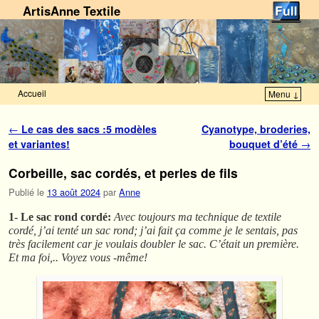
ArtisAnne Textile
Accueil
Menu ↓
Skip to primary content
Aller au contenu secondaire
Navigation des articles
←
Le cas des sacs :5 modèles
Cyanotype, broderies,
et variantes!
bouquet d’été
→
Corbeille, sac cordés, et perles de fils
Publié le
13 août 2024
par
Anne
1- Le sac rond cordé:
Avec toujours ma technique de textile
cordé, j’ai tenté un sac rond; j’ai fait ça comme je le sentais, pas
très facilement car je voulais doubler le sac. C’était un première.
Et ma foi,.. Voyez vous -même!