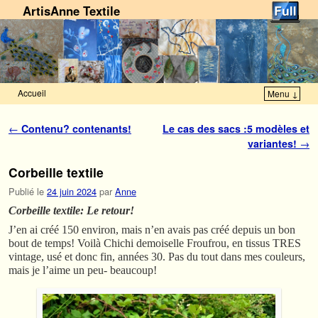
ArtisAnne Textile
Accueil
Menu ↓
Skip to primary content
Aller au contenu secondaire
Navigation des articles
←
Contenu? contenants!
Le cas des sacs :5 modèles et
variantes!
→
Corbeille textile
Publié le
24 juin 2024
par
Anne
Corbeille textile: Le retour!
J’en ai créé 150 environ, mais n’en avais pas créé depuis un bon
bout de temps! Voilà Chichi demoiselle Froufrou, en tissus TRES
vintage, usé et donc fin, années 30. Pas du tout dans mes couleurs,
mais je l’aime un peu- beaucoup!