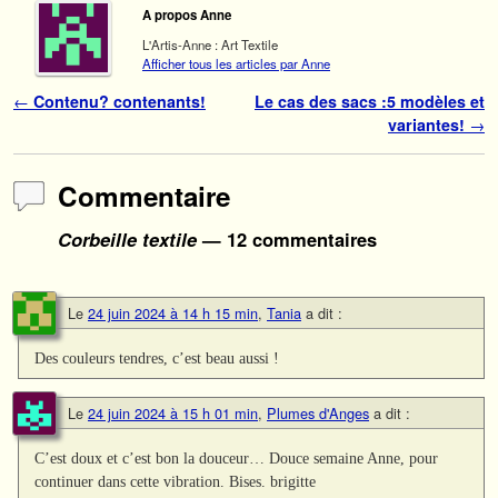
A propos Anne
L'Artis-Anne : Art Textile
Afficher tous les articles par Anne
Navigation des articles
←
Contenu? contenants!
Le cas des sacs :5 modèles et
variantes!
→
Commentaire
Corbeille textile
— 12 commentaires
Le
24 juin 2024 à 14 h 15 min
,
Tania
a dit :
Des couleurs tendres, c’est beau aussi !
Le
24 juin 2024 à 15 h 01 min
,
Plumes d'Anges
a dit :
C’est doux et c’est bon la douceur… Douce semaine Anne, pour
continuer dans cette vibration. Bises. brigitte