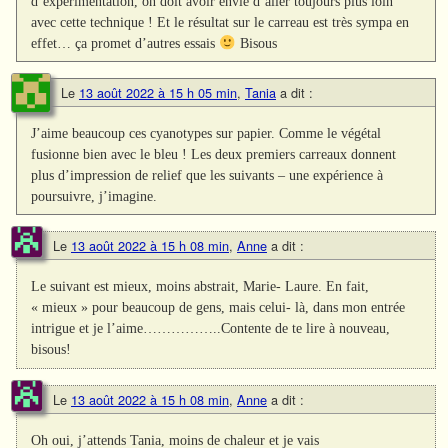
d’expérimentation, on doit avoir envie d’aller toujours plus loin
avec cette technique ! Et le résultat sur le carreau est très sympa en
effet… ça promet d’autres essais
Bisous
Le
13 août 2022 à 15 h 05 min
,
Tania
a dit :
J’aime beaucoup ces cyanotypes sur papier. Comme le végétal
fusionne bien avec le bleu ! Les deux premiers carreaux donnent
plus d’impression de relief que les suivants – une expérience à
poursuivre, j’imagine.
Le
13 août 2022 à 15 h 08 min
,
Anne
a dit :
Le suivant est mieux, moins abstrait, Marie- Laure. En fait,
« mieux » pour beaucoup de gens, mais celui- là, dans mon entrée
intrigue et je l’aime……………..Contente de te lire à nouveau,
bisous!
Le
13 août 2022 à 15 h 08 min
,
Anne
a dit :
Oh oui, j’attends Tania, moins de chaleur et je vais