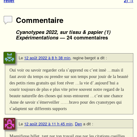
relief
2)
→
Commentaire
Cyanotypes 2022, sur tissu & papier (1)
Expérimentations
— 24 commentaires
Le
12 août 2022 à 8 h 38 min
,
regine bergot
a dit :
Oui voir ou savoir regarder cela s’apprend ou c’est innè …mais il
faut avoir du temps ou prendre sur son temps pour jouir de la beauté
des petits riens gratuits qui font rêver …la vie d’.aujourd’hui a
courir toujours de plus e plus vite prive souvent notre regard de la
beaute naturelle des choses qui nous entourent …c’est une chance
Anne de savoir s’émerveiller ……bravo pour des cyanotypes qui
s’adaptent sur differents supports
Le
12 août 2022 à 11 h 45 min
,
Den
a dit :
Magnifique billet, tant par ton travail que par les citations cueillies,