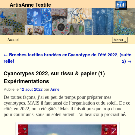
ArtisAnne Textile
Accueil
Menu ↓
Skip to primary content
Aller au contenu secondaire
Navigation des articles
←
Broches textiles brodées en
Cyanotype de l’été 2022, (suite
relief
2)
→
Cyanotypes 2022, sur tissu & papier (1)
Expérimentations
Publié le
12 août 2022
par
Anne
De toutes façons, j’ai eu peu de temps pour préparer mes
cyanotypes, MAIS il faut aussi de l’organisation et du soleil. De ce
côté, en 2022, on a été gâtés! Mais il faisait presque trop chaud
pour courir ainsi sous un soleil ardent. J’ai beaucoup procrastiné.