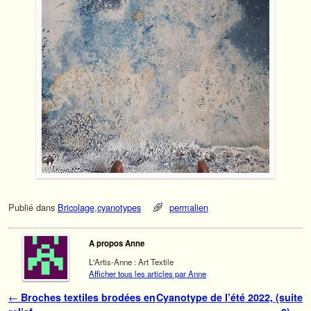
Publié dans
Bricolage
,
cyanotypes
permalien
A propos Anne
L'Artis-Anne : Art Textile
Afficher tous les articles par Anne
Navigation des articles
←
Broches textiles brodées en
Cyanotype de l’été 2022, (suite