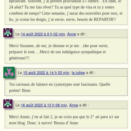
éprouvant. Souvent, j’ai préféré procrastiné à l’ombre…En Inde, le
24 aôut? Tu me fais rêver? Tu as quel type de visa et tu y restes
combien de temps? Cette semaine, j’aurai des nouvelles pour moi, et
ho, je croise les doigts, j’ai envie, envie, besoin de REPARTIR!!
Le
14 août 2022 à 9 h 02 min
,
Anne
a dit :
Merci Suzanne, ah oui, je tâtonne et je me…tâte pour sortir,
préparer le tout….Merci de ton indulgence sympathique et
généreuse!!!
Le
15 août 2022 à 14 h 53 min
,
la tulipe
a dit :
Tes carreaux de faïence en cyanotypes sont fascinants. Quelle
poésie! Bises
Le
16 août 2022 à 13 h 08 min
,
Anne
a dit :
Merci Annie, j’en ai fait 2, je ne crois pas que le 2° ait paru ici sur
mon blog. Donc: à suivre! Bisous d’Anne