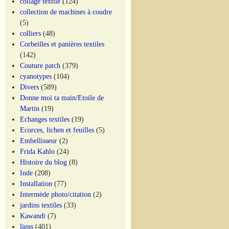
collage textile
(124)
collection de machines à coudre
(5)
colliers
(48)
Corbeilles et panières textiles
(142)
Couture patch
(379)
cyanotypes
(104)
Divers
(589)
Donne moi ta main/Etoile de
Martin
(19)
Echanges textiles
(19)
Ecorces, lichen et feuilles
(5)
Embellisseur
(2)
Frida Kahlo
(24)
Histoire du blog
(8)
Inde
(208)
Installation
(77)
Intermède photo/citation
(2)
jardins textiles
(33)
Kawandi
(7)
liens
(401)