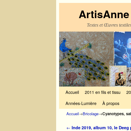
ArtisAnne 
Textes et Œuvres textil
Skip to primary content
Aller au contenu secondaire
Accueil
2011 en fils et tissu
20
Années-Lumière
À propos
Accueil
→
Bricolage
→
Cyanotypes, sai
Navigation des articles
←
Inde 2019, album 10, le Deeg 