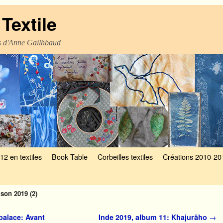
Textile
es d'Anne Gailhbaud
12 en textiles
Book Table
Corbeilles textiles
Créations 2010-20
son 2019 (2)
palace: Avant
Inde 2019, album 11: Khajurâho
→