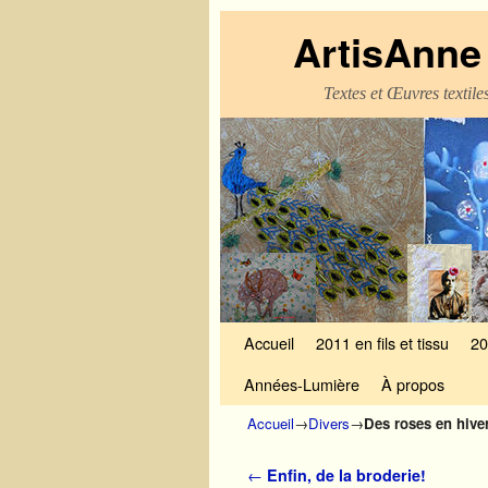
ArtisAnne 
Textes et Œuvres textil
Skip to primary content
Aller au contenu secondaire
Accueil
2011 en fils et tissu
20
Années-Lumière
À propos
Accueil
→
Divers
→
Des roses en hiv
Navigation des articles
←
Enfin, de la broderie!