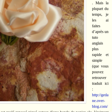
. Mais la
plupart du
temps, je
les ai
faites
d’après un
tuto
anglais
plus
rapide et
simple
(que vous
pouvez
retrouver
traduit ici
:
http://geda
ne.over-
blog.com/