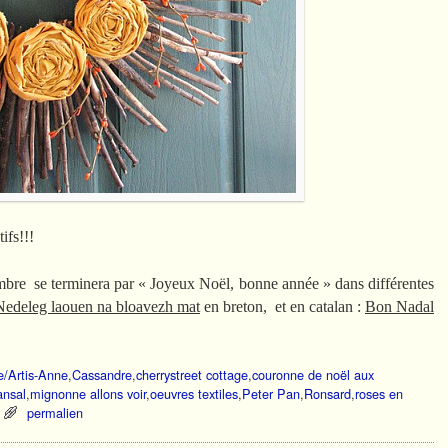
ifs!!!
mbre se terminera par « Joyeux Noël, bonne année » dans différentes
Nedeleg laouen na bloavezh mat
en breton, et en catalan :
Bon Nadal
e/Artis-Anne
,
Cassandre
,
cherrystreet cottage
,
couronne de noël aux
ansal
,
mignonne allons voir
,
oeuvres textiles
,
Peter Pan
,
Ronsard
,
roses en
permalien