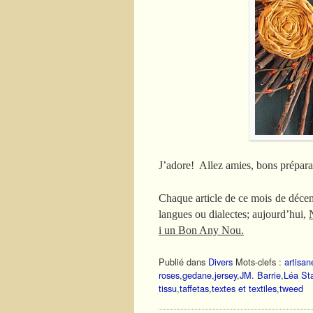
J’adore! Allez amies, bons préparat
Chaque article de ce mois de déce
langues ou dialectes; aujourd’hui,
i un Bon Any Nou.
Publié dans
Divers
Mots-clefs :
artisan
roses
,
gedane
,
jersey
,
JM. Barrie
,
Léa St
tissu
,
taffetas
,
textes et textiles
,
tweed