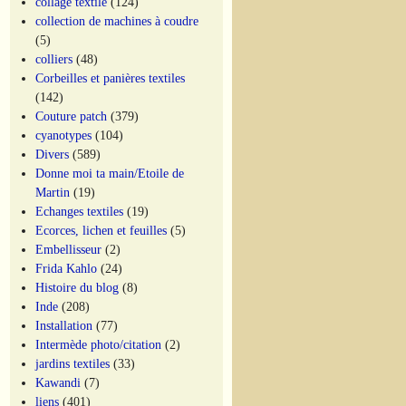
collage textile
(124)
collection de machines à coudre
(5)
colliers
(48)
Corbeilles et panières textiles
(142)
Couture patch
(379)
cyanotypes
(104)
Divers
(589)
Donne moi ta main/Etoile de
Martin
(19)
Echanges textiles
(19)
Ecorces, lichen et feuilles
(5)
Embellisseur
(2)
Frida Kahlo
(24)
Histoire du blog
(8)
Inde
(208)
Installation
(77)
Intermède photo/citation
(2)
jardins textiles
(33)
Kawandi
(7)
liens
(401)