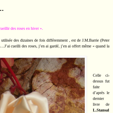
r…
eillir des roses en hiver ».
 utilisée des dizaines de fois différemment , est de J.M.Barrie (Peter
J’ai cueilli des roses, j’en ai gardé, j’en ai offert même « quand la
Celle ci-
dessus fut
faite
d’après le
dernier
livre de
L.Stansal