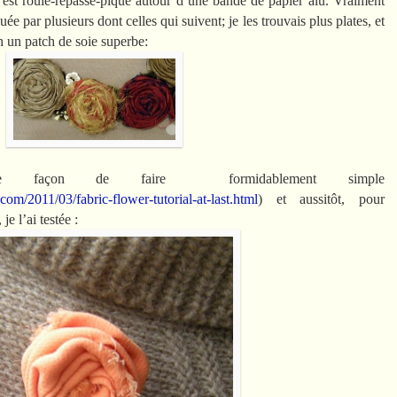
u est roulé-repassé-piqué autour d’une bande de papier alu. Vraiment
ée par plusieurs dont celles qui suivent; je les trouvais plus plates, et
en un patch de soie superbe:
e façon de faire formidablement simple
.com/2011/03/fabric-flower-tutorial-at-last.html
) et aussitôt, pour
je l’ai testée :