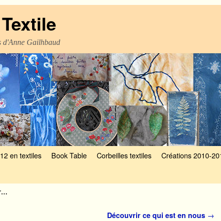
Textile
es d'Anne Gailhbaud
12 en textiles
Book Table
Corbeilles textiles
Créations 2010-20
er…
Découvrir ce qui est en nous
→