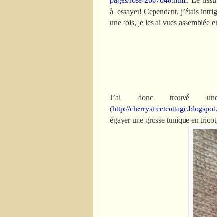
pages/rose-2667048.html
. Le tiss
à essayer! Cependant, j’étais intrigu
une fois, je les ai vues assemblée 
J’ai donc trouvé un
(
http://cherrystreetcottage.blogspot
égayer une grosse tunique en tricot, 