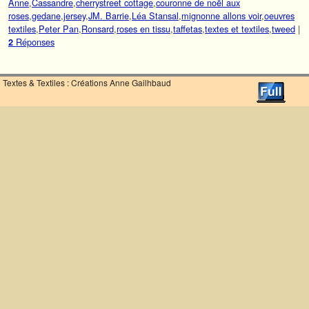
Anne
,
Cassandre
,
cherrystreet cottage
,
couronne de noël aux
roses
,
gedane
,
jersey
,
JM. Barrie
,
Léa Stansal
,
mignonne allons voir
,
oeuvres
textiles
,
Peter Pan
,
Ronsard
,
roses en tissu
,
taffetas
,
textes et textiles
,
tweed
|
Réponses
2
Textes & Textiles : Créations Anne Gailhbaud