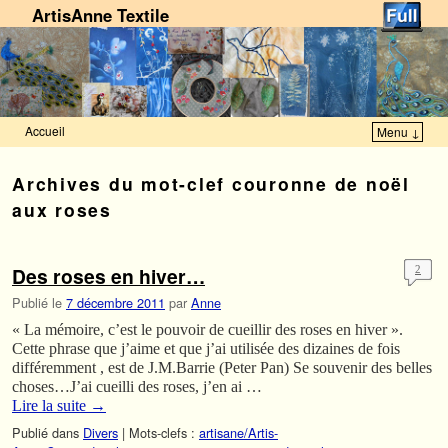
ArtisAnne Textile
Accueil
Menu ↓
Skip to primary content
Aller au contenu secondaire
Archives du mot-clef
couronne de noël
aux roses
Des roses en hiver…
2
Publié le
7 décembre 2011
par
Anne
« La mémoire, c’est le pouvoir de cueillir des roses en hiver ».
Cette phrase que j’aime et que j’ai utilisée des dizaines de fois
différemment , est de J.M.Barrie (Peter Pan) Se souvenir des belles
choses…J’ai cueilli des roses, j’en ai …
Lire la suite
→
Publié dans
Divers
|
Mots-clefs :
artisane/Artis-