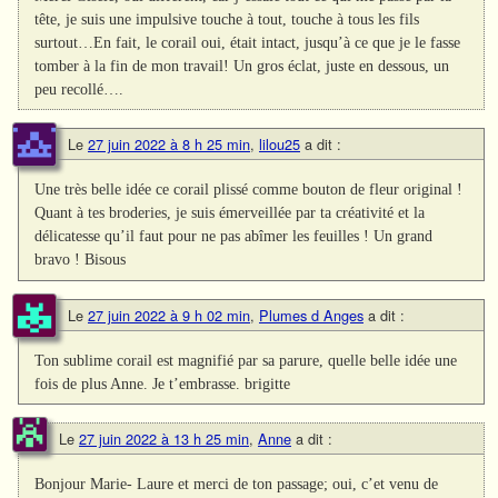
tête, je suis une impulsive touche à tout, touche à tous les fils
surtout…En fait, le corail oui, était intact, jusqu’à ce que je le fasse
tomber à la fin de mon travail! Un gros éclat, juste en dessous, un
peu recollé….
Le
27 juin 2022 à 8 h 25 min
,
lilou25
a dit :
Une très belle idée ce corail plissé comme bouton de fleur original !
Quant à tes broderies, je suis émerveillée par ta créativité et la
délicatesse qu’il faut pour ne pas abîmer les feuilles ! Un grand
bravo ! Bisous
Le
27 juin 2022 à 9 h 02 min
,
Plumes d Anges
a dit :
Ton sublime corail est magnifié par sa parure, quelle belle idée une
fois de plus Anne. Je t’embrasse. brigitte
Le
27 juin 2022 à 13 h 25 min
,
Anne
a dit :
Bonjour Marie- Laure et merci de ton passage; oui, c’et venu de