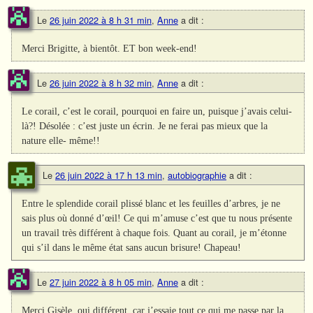
Le
26 juin 2022 à 8 h 31 min
,
Anne
a dit :
Merci Brigitte, à bientôt. ET bon week-end!
Le
26 juin 2022 à 8 h 32 min
,
Anne
a dit :
Le corail, c’est le corail, pourquoi en faire un, puisque j’avais celui-
là?! Désolée : c’est juste un écrin. Je ne ferai pas mieux que la
nature elle- même!!
Le
26 juin 2022 à 17 h 13 min
,
autobiographie
a dit :
Entre le splendide corail plissé blanc et les feuilles d’arbres, je ne
sais plus où donné d’œil! Ce qui m’amuse c’est que tu nous présente
un travail très différent à chaque fois. Quant au corail, je m’étonne
qui s’il dans le même état sans aucun brisure! Chapeau!
Le
27 juin 2022 à 8 h 05 min
,
Anne
a dit :
Merci Gisèle, oui différent, car j’essaie tout ce qui me passe par la