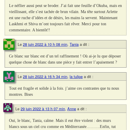
Le néflier aussi peut se broder. J’ai fait une feuille d’Okuba, mais en
vieillissant, elle s’est tachée de brun vilain. Ma tête surtout Arlette
est une ruche d’idées et de désirs, les mains la servent. Maintenant
Laskhmi et Shiva m’ont toujours fait rêver. Merci pour ton
commentaire. A bientôt!!
Le
28 juin 2022 à 10 h 08 min
,
Tania
a dit :
Ce blanc sur blanc est d’un tel raffinement ! Où ai-je lu que déposer
quelque chose de blanc dans une pièce y fait entrer l’apaisement ?
Le
28 juin 2022 à 16 h 34 min
,
la tulipe
a dit :
Tout est fragile et solide à la fois. j’aime ces contrastes que tu nous
montres. Bises
Le
29 juin 2022 à 13 h 07 min
,
Anne
a dit :
Oui, le blanc, Tania, calme. Mais il eut être violent : des murs
blancs sous un ciel cru comme en Méditerranée……….Enfin, tut