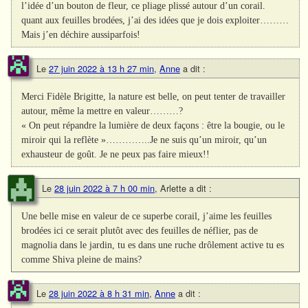
l’idée d’un bouton de fleur, ce pliage plissé autour d’un corail.
quant aux feuilles brodées, j’ai des idées que je dois exploiter………
Mais j’en déchire aussiparfois!
Le
27 juin 2022 à 13 h 27 min
,
Anne
a dit :
Merci Fidèle Brigitte, la nature est belle, on peut tenter de travailler
autour, même la mettre en valeur………?
« On peut répandre la lumière de deux façons : être la bougie, ou le
miroir qui la reflète »…………..Je ne suis qu’un miroir, qu’un
exhausteur de goût. Je ne peux pas faire mieux!!
Le
28 juin 2022 à 7 h 00 min
,
Arlette
a dit :
Une belle mise en valeur de ce superbe corail, j’aime les feuilles
brodées ici ce serait plutôt avec des feuilles de néflier, pas de
magnolia dans le jardin, tu es dans une ruche drôlement active tu es
comme Shiva pleine de mains?
Le
28 juin 2022 à 8 h 31 min
,
Anne
a dit :