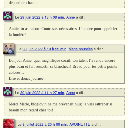
dépend de chacun.
Le
29 juin 2022 à 13 h 08 min
,
Anne
a dit :
Annie, tu as raison. Contrastes nécessaires. L’ombre pour apprécier
la lumière!
Le
30 juin 2022 à 10 h 55 min
,
Marie poupées
a dit :
Bonjour Anne, quel magnifique corail, ton talent l’a rendu encore
plus beau et fait ressortir sa blancheur! Bravo pour tes petits points
colorés…
Bise et douce journée .
Le
30 juin 2022 à 11 h 27 min
,
Anne
a dit :
Merci Marie, bloglovin ne me prévenait plus; je vais rattraper si
besoin mon retard chez toi!
Le
3 juillet 2022 à 20 h 00 min
,
AVOINETTE
a dit :