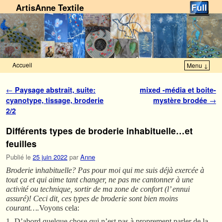
ArtisAnne Textile
Accueil
Menu ↓
Skip to primary content
Aller au contenu secondaire
Navigation des articles
←
Paysage abstrait, suite:
mixed -média et boite-
cyanotype, tissage, broderie
mystère brodée
→
2/2
Différents types de broderie inhabituelle…et
feuilles
Publié le
25 juin 2022
par
Anne
Broderie
i
nhabituelle? Pas pour moi qui me suis déjà exercée à
tout ça et qui aime tant changer, ne pas me cantonner à une
activité ou technique, sortir de ma zone de confort (l’ ennui
assuré)!
Ceci dit, ces types de broderie sont bien moins
courant….
Voyons cela:
1- D’abord quelque chose qui n’est pas à proprement parler de la