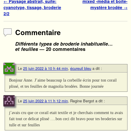
Navigation des articles
←
Paysage abstrait, suite:
mixed -média et boite-
cyanotype, tissage, broderie
mystère brodée
→
2/2
Commentaire
Différents types de broderie inhabituelle…
et feuilles
— 20 commentaires
Le
25 juin 2022 à 10 h 44 min
,
écureuil bleu
a dit :
Bonjour Anne. J’aime beaucoup la corbeille écrin pour ton corail
plissé, et tes feuilles de magnolia brodées. Bonne journée
Le
25 juin 2022 à 11 h 12 min
,
Regine Bergot
a dit :
j’avais cru que ce corail etait textile et je cherchais comment tu avais
fait tout ce delicat plissé ….bon ceci dit bravo pour tes broderies sur
tulle et sur feuilles