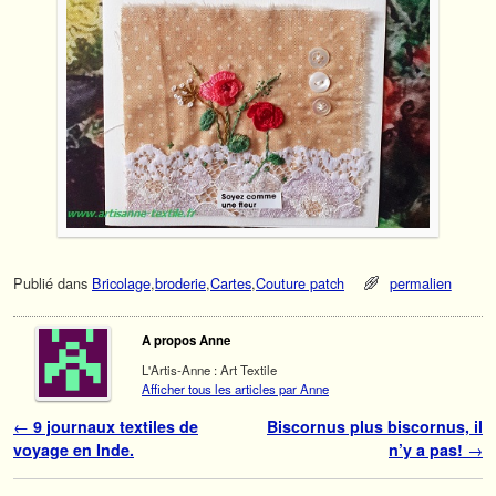
Publié dans
Bricolage
,
broderie
,
Cartes
,
Couture patch
permalien
A propos Anne
L'Artis-Anne : Art Textile
Afficher tous les articles par Anne
Navigation des articles
←
9 journaux textiles de
Biscornus plus biscornus, il
voyage en Inde.
n’y a pas!
→