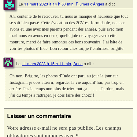
Le
11 mars 2023 à 14 h 50 min
,
Plumes d'Anges
a dit :
Ah, contente de te retrouver, tu nous as manqué et heureuse que tout
se soit bien passé. Cette évocation des 2CV est formidable, nous en
avons eu une avec mes parents pendant des années, puis avec mon
mari nous en avons eu deux, quelle joie de voyager avec cette
monture, merci de faire remonter ces bons souvenirs. J’ai hâte de
voir tes photos d’Inde. Bon retour chez toi, je t’embrasse. brigitte
Le
11 mars 2023 à 15 h 11 min
,
Anne
a dit :
Oh non, Brigitte, les photos d’Inde ont paru au jour le jour sur
Instagram; je dois atterrir, regarder la vie aujourd’hui, pas trop en
arrière. Pas le temps non plus de trier tout ça……….Pardon, mais
j’ai du temps à rattraper, je dois faire des choix!!
Laisser un commentaire
Votre adresse e-mail ne sera pas publiée.
Les champs
obligatoires sont indiqués avec
*