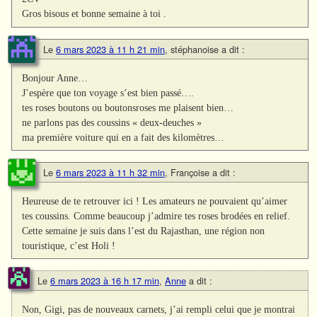
Gros bisous et bonne semaine à toi .
Le
6 mars 2023 à 11 h 21 min
,
stéphanoise
a dit :
Bonjour Anne…
J’espère que ton voyage s’est bien passé….
tes roses boutons ou boutonsroses me plaisent bien…
ne parlons pas des coussins « deux-deuches »
ma première voiture qui en a fait des kilomètres…
Le
6 mars 2023 à 11 h 32 min
,
Françoise
a dit :
Heureuse de te retrouver ici ! Les amateurs ne pouvaient qu’aimer
tes coussins. Comme beaucoup j’admire tes roses brodées en relief.
Cette semaine je suis dans l’est du Rajasthan, une région non
touristique, c’est Holi !
Le
6 mars 2023 à 16 h 17 min
,
Anne
a dit :
Non, Gigi, pas de nouveaux carnets, j’ai rempli celui que je montrai