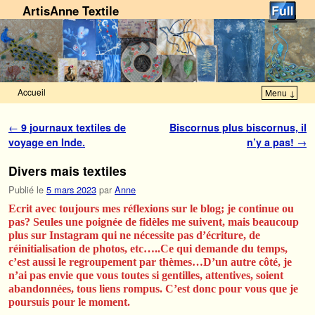
ArtisAnne Textile
Accueil
Menu ↓
Skip to primary content
Aller au contenu secondaire
Navigation des articles
←
9 journaux textiles de
Biscornus plus biscornus, il
voyage en Inde.
n’y a pas!
→
Divers mais textiles
Publié le
5 mars 2023
par
Anne
Ecrit avec toujours mes réflexions sur le blog; je continue ou
pas? Seules une poignée de fidèles me suivent, mais beaucoup
plus sur Instagram qui ne nécessite pas d’écriture, de
réinitialisation de photos, etc…..Ce qui demande du temps,
c’est aussi le regroupement par thèmes…D’un autre côté, je
n’ai pas envie que vous toutes si gentilles, attentives, soient
abandonnées, tous liens rompus. C’est donc pour vous que je
poursuis pour le moment.