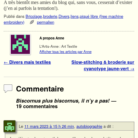
A très bientôt mes amies du blog qui, sans vous, cesserait d’exister
(j’en ai parfois la tentation!).
Publié dans
Bricolage
,
broderie
,
Divers
,
liens
,
piqué libre (free machine
embroidery)
permalien
A propos Anne
L'Artis-Anne : Art Textile
Afficher tous les articles par Anne
Navigation des articles
←
Divers mais textiles
Slow-stitching & broderie sur
cyanotype jaune-vert
→
Commentaire
Biscornus plus biscornus, il n’y a pas!
—
19 commentaires
Le
11 mars 2023 à 15 h 26 min
,
autobiographie
a dit :