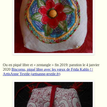
Ou en piqué libre et « zentangle » fin 2019: parution le 4 janvier
2020
Biscornu, piqué libre avec les vœux de Frida Kahlo ! |
ArtisAnne Textile (artisanne-textile.fr)