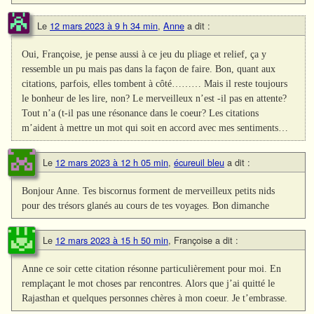
Le
12 mars 2023 à 9 h 34 min
,
Anne
a dit :
Oui, Françoise, je pense aussi à ce jeu du pliage et relief, ça y
ressemble un pu mais pas dans la façon de faire. Bon, quant aux
citations, parfois, elles tombent à côté……… Mais il reste toujours
le bonheur de les lire, non? Le merveilleux n’est -il pas en attente?
Tout n’a (t-il pas une résonance dans le coeur? Les citations
m’aident à mettre un mot qui soit en accord avec mes sentiments…
Le
12 mars 2023 à 12 h 05 min
,
écureuil bleu
a dit :
Bonjour Anne. Tes biscornus forment de merveilleux petits nids
pour des trésors glanés au cours de tes voyages. Bon dimanche
Le
12 mars 2023 à 15 h 50 min
,
Françoise
a dit :
Anne ce soir cette citation résonne particulièrement pour moi. En
remplaçant le mot choses par rencontres. Alors que j’ai quitté le
Rajasthan et quelques personnes chères à mon coeur. Je t’embrasse.