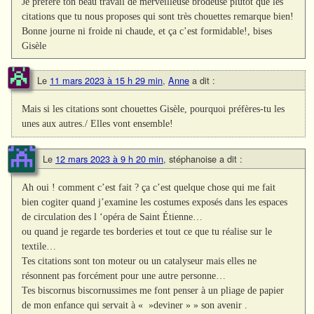
Je préfère ton beau travail de merveilleuse brodeuse plutôt que les
citations que tu nous proposes qui sont très chouettes remarque bien!
Bonne journe ni froide ni chaude, et ça c’est formidable!, bises
Gisèle
Le
11 mars 2023 à 15 h 29 min
,
Anne
a dit :
Mais si les citations sont chouettes Gisèle, pourquoi préfères-tu les
unes aux autres./ Elles vont ensemble!
Le
12 mars 2023 à 9 h 20 min
,
stéphanoise
a dit :
Ah oui ! comment c’est fait ? ça c’est quelque chose qui me fait
bien cogiter quand j’examine les costumes exposés dans les espaces
de circulation des l ‘opéra de Saint Étienne…
ou quand je regarde tes borderies et tout ce que tu réalise sur le
textile…
Tes citations sont ton moteur ou un catalyseur mais elles ne
résonnent pas forcément pour une autre personne…
Tes biscornus biscornussimes me font penser à un pliage de papier
de mon enfance qui servait à « »deviner » » son avenir .