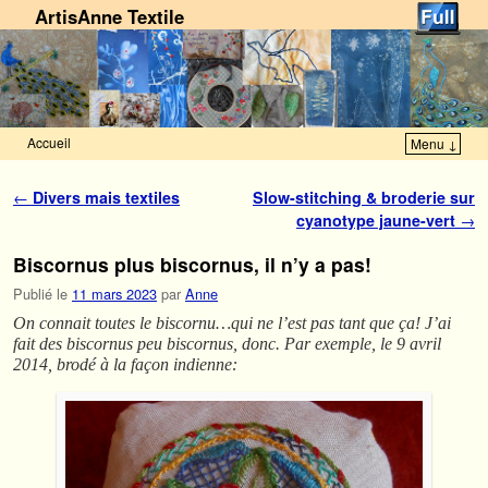
ArtisAnne Textile
Accueil
Menu ↓
Skip to primary content
Aller au contenu secondaire
Navigation des articles
←
Divers mais textiles
Slow-stitching & broderie sur
cyanotype jaune-vert
→
Biscornus plus biscornus, il n’y a pas!
Publié le
11 mars 2023
par
Anne
On connait toutes le biscornu…qui ne l’est pas tant que ça! J’ai
fait des biscornus peu biscornus, donc. Par exemple, le 9 avril
2014, brodé à la façon indienne: