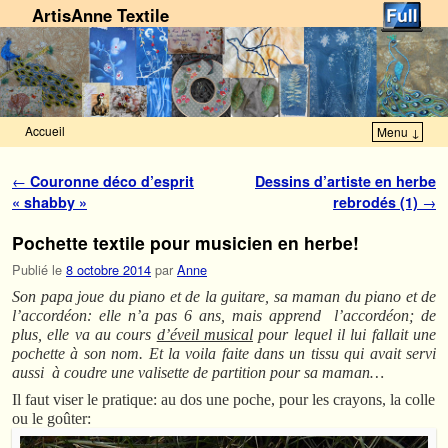
ArtisAnne Textile
Accueil
Menu ↓
Skip to primary content
Aller au contenu secondaire
Navigation des articles
←
Couronne déco d’esprit
Dessins d’artiste en herbe
« shabby »
rebrodés (1)
→
Pochette textile pour musicien en herbe!
Publié le
8 octobre 2014
par
Anne
Son papa joue du piano et de la guitare, sa maman du piano et de
l’accordéon: elle n’a pas 6 ans, mais apprend l’accordéon; de
plus, elle va au cours
d’éveil musical
pour lequel il lui fallait une
pochette à son nom. Et la voila faite dans un tissu qui avait servi
aussi à coudre une valisette de partition pour sa maman…
Il faut viser le pratique: au dos une poche, pour les crayons, la colle
ou le goûter: