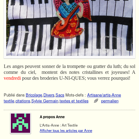
Les anges peuvent sonner de la trompette ou gratter du luth; du sol
comme du ciel, montent des notes cristallines et joyeuses! A
vendredi
pour des broderies U-NI-QUES; vous verrez pourquoi!
Publié dans
Bricolage
,
Divers
,
Sacs
Mots-clefs :
Artisane/artis-Anne
textile
,
citations
,
Sylvie Germain
,
textes et textiles
permalien
A propos Anne
L'Artis-Anne : Art Textile
Afficher tous les articles par Anne