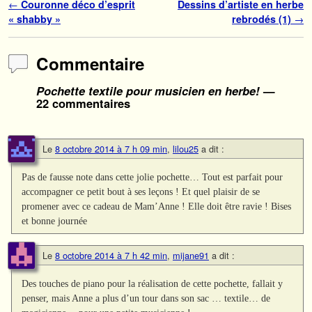
Navigation des articles
←
Couronne déco d’esprit
Dessins d’artiste en herbe
« shabby »
rebrodés (1)
→
Commentaire
Pochette textile pour musicien en herbe!
—
22 commentaires
Le
8 octobre 2014 à 7 h 09 min
,
lilou25
a dit :
Pas de fausse note dans cette jolie pochette… Tout est parfait pour
accompagner ce petit bout à ses leçons ! Et quel plaisir de se
promener avec ce cadeau de Mam’Anne ! Elle doit être ravie ! Bises
et bonne journée
Le
8 octobre 2014 à 7 h 42 min
,
mijane91
a dit :
Des touches de piano pour la réalisation de cette pochette, fallait y
penser, mais Anne a plus d’un tour dans son sac … textile… de