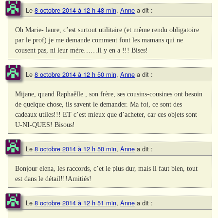
Le
8 octobre 2014 à 12 h 48 min
,
Anne
a dit :
Oh Marie- laure, c’est surtout utilitaire (et même rendu obligatoire
par le prof) je me demande comment font les mamans qui ne
cousent pas, ni leur mère……Il y en a !!! Bises!
Le
8 octobre 2014 à 12 h 50 min
,
Anne
a dit :
Mijane, quand Raphaêlle , son frère, ses cousins-cousines ont besoin
de quelque chose, ils savent le demander. Ma foi, ce sont des
cadeaux utiles!!! ET c’est mieux que d’acheter, car ces objets sont
U-NI-QUES! Bisous!
Le
8 octobre 2014 à 12 h 50 min
,
Anne
a dit :
Bonjour elena, les raccords, c’et le plus dur, mais il faut bien, tout
est dans le détail!!!Amitiés!
Le
8 octobre 2014 à 12 h 51 min
,
Anne
a dit :