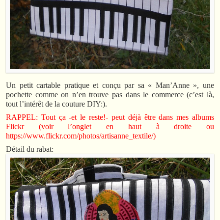
Un petit cartable pratique et conçu par sa « Man’Anne », une
pochette comme on n’en trouve pas dans le commerce (c’est là,
tout l’intérêt de la couture DIY:).
RAPPEL: Tout ça -et le reste!- peut déjà être dans mes albums
Flickr (voir l’onglet en haut à droite ou
https://www.flickr.com/photos/artisanne_textile/)
Détail du rabat: