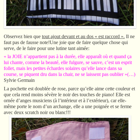
Observez bien que
tout ajout devant et au dos « est raccord ».
Il ne
faut pas de fausse note!Une joie que de faire quelque chose qui
serve, de le faire pour une lutine tant aimée:
« la JOIE n’appartient pas à la durée, elle apparaît où et quand ça
lui chante, comme la beauté, elle fulgure, se sauve, c’est un esprit
follet, mais les petites échardes solaires qu’elle lance dans sa
course, se piquent dru dans la chair, ne se laissent pas oublier »(…)
Sylvie Germain
La pochette est doublée de rose, parce qu’elle aime cette couleur et
que cela rend moins sévère le noir des touches de piano! Elle est
ornée d’anges musiciens (à l’intérieur et à l’extérieur), car elle-
même porte le nom d’un archange, elle a une poignée et se ferme
avec deux scratch noir ou blanc!!!