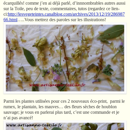
écarquillés! comme j’en ai déjà parlé, d’innnombrables autres aussi
sur la Toile, peu de texte, commentaires, tutos (regardez ce lien-
ci:
http://lesvegeteintes.canalblog.com/archives/2013/12/19/286987
66.html
…..Vous mettrez des paroles sur les illustrations!
Parmi les plantes utilisées pour ces 2 nouveaux éco-print, parmi le
rumex, le plantain, les mauves… des fleurs sèches de houblon
sauvage; je vous en parlerai plus tard, c’est une commande et je
n’ai pas avancé!