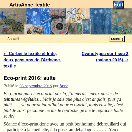
ArtisAnne Textile
Accueil
Menu ↓
Skip to primary content
Aller au contenu secondaire
Navigation des articles
←
Corbeille textile et Inde,
Cyanotypes sur tissu 3
deux passions de l’Artisane-
(saison 2016)
→
textile
Eco-print 2016: suite
Publié le
28 septembre 2016
par
Anne
Eco- print par ci, éco-print par là, j’aimerais mieux parler de
teintures végétales
…Mais je sais que plus c’est anglais, plus ça
plaît…….va pour aujourd’hui pour eco-print, mais ensuite, c’est
fini! Je sais: personne ne me le reproche, je me le reproche toute
seule!
Séance d’éco-print donc avec un petit bonhomme débrouillard qui
a participé à la cueillette, à la pose, au déballage………..Yeux