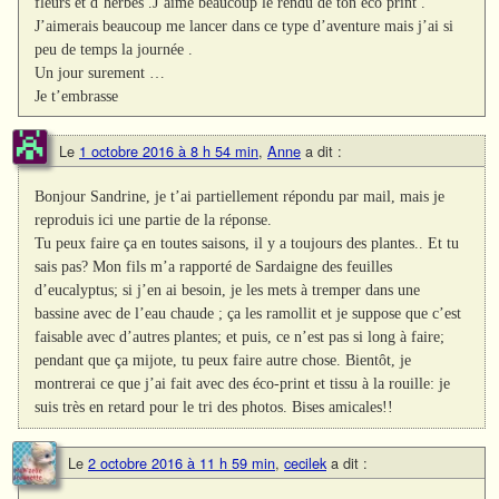
fleurs et d’herbes .J’aime beaucoup le rendu de ton éco print .
J’aimerais beaucoup me lancer dans ce type d’aventure mais j’ai si
peu de temps la journée .
Un jour surement …
Je t’embrasse
Le
1 octobre 2016 à 8 h 54 min
,
Anne
a dit :
Bonjour Sandrine, je t’ai partiellement répondu par mail, mais je
reproduis ici une partie de la réponse.
Tu peux faire ça en toutes saisons, il y a toujours des plantes.. Et tu
sais pas? Mon fils m’a rapporté de Sardaigne des feuilles
d’eucalyptus; si j’en ai besoin, je les mets à tremper dans une
bassine avec de l’eau chaude ; ça les ramollit et je suppose que c’est
faisable avec d’autres plantes; et puis, ce n’est pas si long à faire;
pendant que ça mijote, tu peux faire autre chose. Bientôt, je
montrerai ce que j’ai fait avec des éco-print et tissu à la rouille: je
suis très en retard pour le tri des photos. Bises amicales!!
Le
2 octobre 2016 à 11 h 59 min
,
cecilek
a dit :