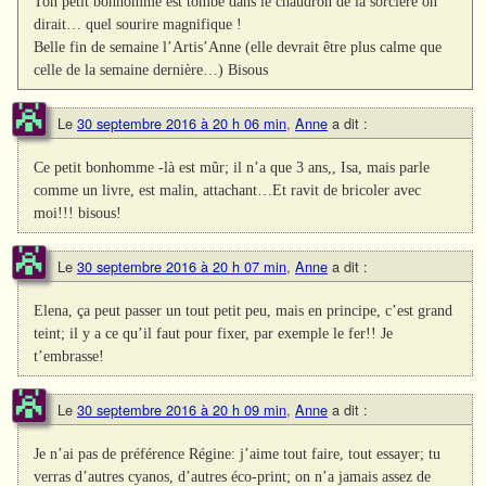
Ton petit bonhomme est tombé dans le chaudron de la sorcière on
dirait… quel sourire magnifique !
Belle fin de semaine l’Artis’Anne (elle devrait être plus calme que
celle de la semaine dernière…) Bisous
Le
30 septembre 2016 à 20 h 06 min
,
Anne
a dit :
Ce petit bonhomme -là est mûr; il n’a que 3 ans,, Isa, mais parle
comme un livre, est malin, attachant…Et ravit de bricoler avec
moi!!! bisous!
Le
30 septembre 2016 à 20 h 07 min
,
Anne
a dit :
Elena, ça peut passer un tout petit peu, mais en principe, c’est grand
teint; il y a ce qu’il faut pour fixer, par exemple le fer!! Je
t’embrasse!
Le
30 septembre 2016 à 20 h 09 min
,
Anne
a dit :
Je n’ai pas de préférence Régine: j’aime tout faire, tout essayer; tu
verras d’autres cyanos, d’autres éco-print; on n’a jamais assez de