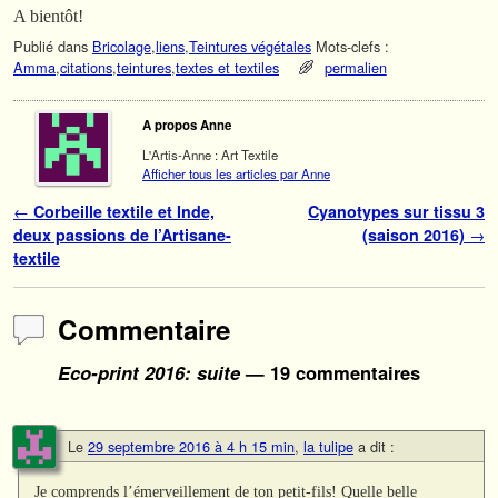
A bientôt!
Publié dans
Bricolage
,
liens
,
Teintures végétales
Mots-clefs :
Amma
,
citations
,
teintures
,
textes et textiles
permalien
A propos Anne
L'Artis-Anne : Art Textile
Afficher tous les articles par Anne
Navigation des articles
←
Corbeille textile et Inde,
Cyanotypes sur tissu 3
deux passions de l’Artisane-
(saison 2016)
→
textile
Commentaire
Eco-print 2016: suite
— 19 commentaires
Le
29 septembre 2016 à 4 h 15 min
,
la tulipe
a dit :
Je comprends l’émerveillement de ton petit-fils! Quelle belle