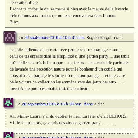
décoration d’été.
J’adore ta corbeille qui se marie si bien avec le mauve de la lavande.
Félicitations aux mariés qu’on leur renouvellera dans 8 mois.
Bises
Le
26 septembre 2016 à 10 h 31 min
,
Regine Bergot
a dit :
La jolie indienne de ta carte reve peut etre d’un mariage comme
celui de tes enfants dans la simplicité d’une garden party …une table
qu’habille une trés belle nappe …qq fleurs …une corbeille parfumée
de lavande une reception nature pour le bonheur d’un couple qui
nous offre en partage le sourire d’un amour partagé …et que cette
belle voiture de collection les emméne vers des jours heureux …..
merci Anne pour ces photos instants bonheur …….
Le
26 septembre 2016 à 16 h 28 min
,
Anne
a dit :
Ah, Marie- Laure, j’ai dû oublier le lien. La fête, c’était DEHORS.
VU le temps alors, ça a pris des airs de garden-party………..
Le
26 septembre 2016 à 16 h 29 min
,
Anne
a dit :