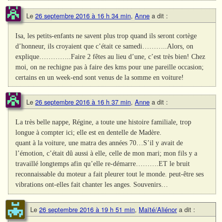
Le
26 septembre 2016 à 16 h 34 min
,
Anne
a dit :
Isa, les petits-enfants ne savent plus trop quand ils seront cortège
d’honneur, ils croyaient que c’était ce samedi………..Alors, on
explique…………..Faire 2 fêtes au lieu d’une, c’est très bien! Chez
moi, on ne rechigne pas à faire des kms pour une pareille occasion;
certains en un week-end sont venus de la somme en voiture!
Le
26 septembre 2016 à 16 h 37 min
,
Anne
a dit :
La très belle nappe, Régine, a toute une histoire familiale, trop
longue à compter ici; elle est en dentelle de Madère.
quant à la voiture, une matra des années 70…S’il y avait de
l’émotion, c’était dû aussi à elle, celle de mon mari; mon fils y a
travaillé longtemps afin qu’elle re-démarre……….ET le bruit
reconnaissable du moteur a fait pleurer tout le monde. peut-être ses
vibrations ont-elles fait chanter les anges. Souvenirs…
Le
26 septembre 2016 à 19 h 51 min
,
Maïté/Aliénor
a dit :