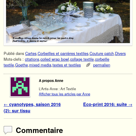
Publié dans
Cartes
,
Corbeilles et panières textiles
,
Couture patch
,
Divers
Mots-clefs :
citations
,
coiled wrap bowl
,
collage textile
,
corbeille
textile
,
Goethe
,
mixed media
,
textes et textiles
permalien
A propos Anne
L'Artis-Anne : Art Textile
Afficher tous les articles par Anne
Navigation des articles
←
cyanotypes, saison 2016
Eco-print 2016: suite
→
(2): sur tissu
Commentaire