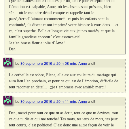
Que de beautés confectionnées par toi, en ce jour exceptionnel où
l’émotion est palpable, Anne, où les absents sont présents, bien
sûr… où le moindre détail compte et rappelle tant le
passé,éternell’aimant recommencé.. et puis les enfants sont la
continuité, ils disent et ont imprimé votre histoire à vous deux… et
ça, c’est superbe. Belle et longue vie aux jeunes mariés, et que la
famille grandisse encoeur’ c’est essence-ciel.
Je t’en brasse fleurie jolie d’Âme !
Den
Le
30 septembre 2016 à 20 h 08 min
,
Anne
a dit :
La corbeille est sobre, Elena, elle est aux couleurs du mariage qui
aura lieu l’an prochain, et pour ce qui est de l’émotion, difficile de
tout raconter en détail….;;je t’embrasse avec amitié: merci!
Le
30 septembre 2016 à 20 h 11 min
,
Anne
a dit :
Den, merci pour tout ce que tu as écrit, tout ce que tu devines, tout
ce que tu dis et qui me touche! Tes mots, tes jeux de mots, tes jeux
tout courts, c’est poétique! C’est donc une autre façon de voir le