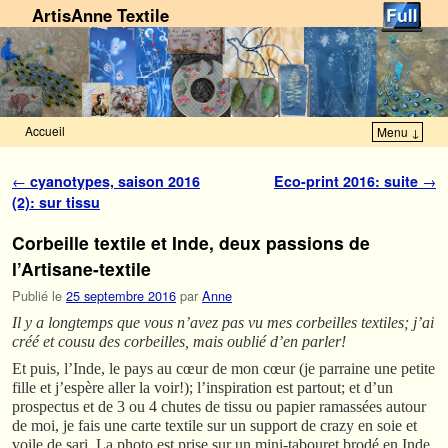
ArtisAnne Textile
Accueil
Menu ↓
Skip to primary content
Aller au contenu secondaire
Navigation des articles
←
cyanotypes, saison 2016
Eco-print 2016: suite
→
(2): sur tissu
Corbeille textile et Inde, deux passions de
l’Artisane-textile
Publié le
25 septembre 2016
par
Anne
Il y a longtemps que vous n’avez pas vu mes corbeilles textiles; j’ai
créé et cousu des corbeilles, mais oublié d’en parler!
Et puis, l’Inde, le pays au cœur de mon cœur (je parraine une petite
fille et j’espère aller la voir!); l’inspiration est partout; et d’un
prospectus et de 3 ou 4 chutes de tissu ou papier ramassées autour
de moi, je fais une carte textile sur un support de crazy en soie et
voile de sari. La photo est prise sur un mini-tabouret brodé en Inde.