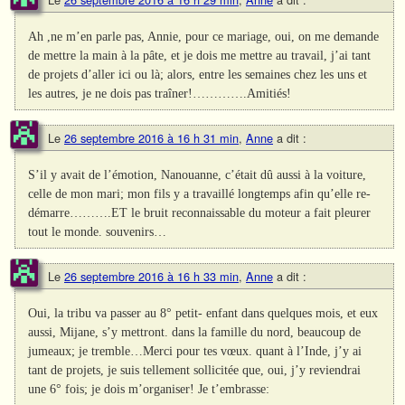
Ah ,ne m’en parle pas, Annie, pour ce mariage, oui, on me demande
de mettre la main à la pâte, et je dois me mettre au travail, j’ai tant
de projets d’aller ici ou là; alors, entre les semaines chez les uns et
les autres, je ne dois pas traîner!………….Amitiés!
Le
26 septembre 2016 à 16 h 31 min
,
Anne
a dit :
S’il y avait de l’émotion, Nanouanne, c’était dû aussi à la voiture,
celle de mon mari; mon fils y a travaillé longtemps afin qu’elle re-
démarre……….ET le bruit reconnaissable du moteur a fait pleurer
tout le monde. souvenirs…
Le
26 septembre 2016 à 16 h 33 min
,
Anne
a dit :
Oui, la tribu va passer au 8° petit- enfant dans quelques mois, et eux
aussi, Mijane, s’y mettront. dans la famille du nord, beaucoup de
jumeaux; je tremble…Merci pour tes vœux. quant à l’Inde, j’y ai
tant de projets, je suis tellement sollicitée que, oui, j’y reviendrai
une 6° fois; je dois m’organiser! Je t’embrasse: