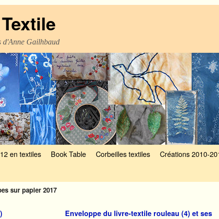
Textile
es d'Anne Gailhbaud
12 en textiles
Book Table
Corbeilles textiles
Créations 2010-20
es sur papier 2017
)
Enveloppe du livre-textile rouleau (4) et ses