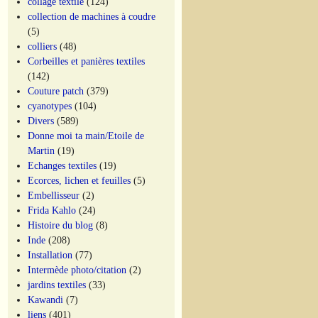
collage textile
(124)
collection de machines à coudre
(5)
colliers
(48)
Corbeilles et panières textiles
(142)
Couture patch
(379)
cyanotypes
(104)
Divers
(589)
Donne moi ta main/Etoile de
Martin
(19)
Echanges textiles
(19)
Ecorces, lichen et feuilles
(5)
Embellisseur
(2)
Frida Kahlo
(24)
Histoire du blog
(8)
Inde
(208)
Installation
(77)
Intermède photo/citation
(2)
jardins textiles
(33)
Kawandi
(7)
liens
(401)