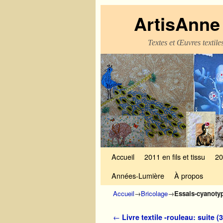
ArtisAnne 
Textes et Œuvres textil
Skip to primary content
Aller au contenu secondaire
Accueil
2011 en fils et tissu
20
Années-Lumière
À propos
Accueil
→
Bricolage
→
Essais-cyanotyp
Navigation des articles
←
Livre textile -rouleau: suite (3