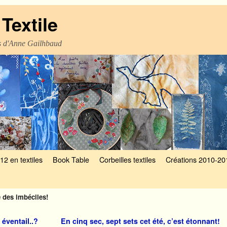
Textile
es d'Anne Gailhbaud
12 en textiles
Book Table
Corbeilles textiles
Créations 2010-20
e des imbéciles!
éventail..?
En cinq sec, sept sets cet été, c’est étonnant!