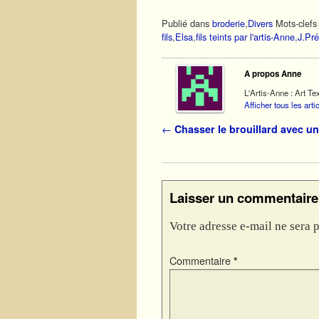
Publié dans
broderie
,
Divers
Mots-clefs 
fils
,
Elsa
,
fils teints par l'artis-Anne
,
J.Pré
A propos Anne
L'Artis-Anne : Art Tex
Afficher tous les art
Navigation des articles
←
Chasser le brouillard avec un 
Laisser un commentaire
Votre adresse e-mail ne sera p
Commentaire
*