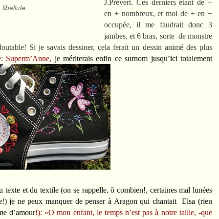
J.Prévert. Ces derniers étant de +
libellule
en + nombreux, et moi de + en +
occupée, il me faudrait donc 3
jambes, et 6 bras, sorte de monstre
outable! Si je savais dessiner, cela ferait un dessin animé des plus
e:
Superm’Anne,
je mériterais enfin ce surnom jusqu’ici totalement
texte et du textile (on se rappelle, ô combien!, certaines mal lunées
re!) je ne peux manquer de penser à Aragon qui chantait Elsa (rien
ème d’amour
!): »O mon enfant, le temps n’est pas à notre taille, -que