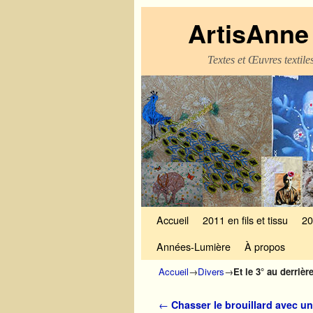
ArtisAnne 
Textes et Œuvres textil
Skip to primary content
Aller au contenu secondaire
Accueil
2011 en fils et tissu
20
Années-Lumière
À propos
Accueil
→
Divers
→
Et le 3° au derrièr
Navigation des articles
←
Chasser le brouillard avec un 