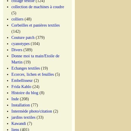
collage textile
(124)
collection de machines à coudre
(5)
colliers
(48)
Corbeilles et panières textiles
(142)
Couture patch
(379)
cyanotypes
(104)
Divers
(589)
Donne moi ta main/Etoile de
Martin
(19)
Echanges textiles
(19)
Ecorces, lichen et feuilles
(5)
Embellisseur
(2)
Frida Kahlo
(24)
Histoire du blog
(8)
Inde
(208)
Installation
(77)
Intermède photo/citation
(2)
jardins textiles
(33)
Kawandi
(7)
liens
(401)