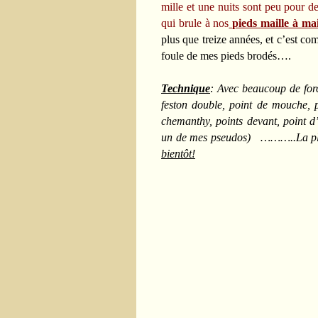
mille et une nuits sont peu pour de
qui brule à nos
pieds maille à mai
plus que treize années, et c’est co
foule de mes pieds brodés….
Technique
: Avec beaucoup de forc
feston double, point de mouche, po
chemanthy, points devant, point d’a
un de mes pseudos) ………..La plupar
bientôt!