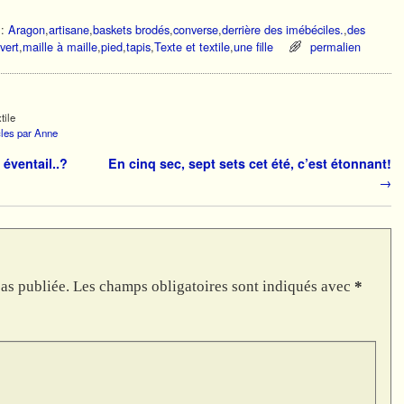
:
Aragon
,
artisane
,
baskets brodés
,
converse
,
derrière des imébéciles.
,
des
vert
,
maille à maille
,
pied
,
tapis
,
Texte et textile
,
une fille
permalien
tile
icles par Anne
éventail..?
En cinq sec, sept sets cet été, c’est étonnant!
→
as publiée.
Les champs obligatoires sont indiqués avec
*