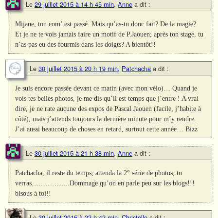
Le
29 juillet 2015 à 14 h 45 min
,
Anne
a dit :
Mijane, ton com’ est passé. Mais qu’as-tu donc fait? De la magie?
Et je ne te vois jamais faire un motif de P.Jaouen; après ton stage, tu
n’as pas eu des fourmis dans les doigts? A bientôt!!
Le
30 juillet 2015 à 20 h 19 min
,
Patchacha
a dit :
Je suis encore passée devant ce matin (avec mon vélo)… Quand je
vois tes belles photos, je me dis qu’il est temps que j’entre ! A vrai
dire, je ne rate aucune des expos de Pascal Jaouen (facile, j’habite à
côté), mais j’attends toujours la dernière minute pour m’y rendre.
J’ai aussi beaucoup de choses en retard, surtout cette année… Bizz
Le
30 juillet 2015 à 21 h 38 min
,
Anne
a dit :
Patchacha, il reste du temps; attenda la 2° série de photos, tu
verras……………..Dommage qu’on en parle peu sur les blogs!!!
bisous à toi!!
Le
30 juillet 2015 à 22 h 42 min
,
Christelle
a dit :