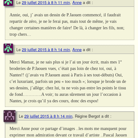
Le
29 juillet 2015 à 8 h 11 min
,
Anne
a dit :
Annie, oui, j’ avais un dessin de P.Jaouen commencé, il faudrait
repartir de zéro, je ne le ferai pas, mais tout de même, je vais
changer certaines manières de faire! De là, à changer les fils, non;
trop chers…
Le
29 juillet 2015 à 8 h 14 min
,
Anne
a dit :
Merci Mamaz, je ne sais plus si je l’ai un jour écrit, mais mes 1°
broderies de P.Jaouen vues, c’était pas loin de chez toi, oui, à
Nantes!! (j’avais vu P.Jaouen aussi à Paris à ses tout-débuts) Oui,
c’et luxuriant, parfois un peu « too much »; lorsque je brode un de
ses dessins, j’allège; chez lui, tu ne vois pas entre les points le tissu
de fond………….A voir; tu auras sûrement un jour l’occasion à
Nantes, je crois qu’il ya des cours, donc des expos!
Le
29 juillet 2015 à 8 h 14 min
,
Régine Bergot
a dit :
Merci Anne pour ce partage d’images ..les mots me manquent pour
exprimer mon admiration devant ce travail d’artiste ..Pascal Jaouen