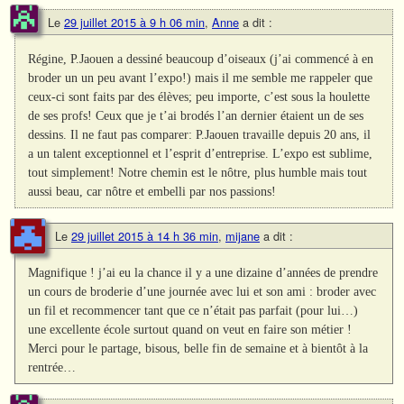
Le
29 juillet 2015 à 9 h 06 min
,
Anne
a dit :
Régine, P.Jaouen a dessiné beaucoup d’oiseaux (j’ai commencé à en
broder un un peu avant l’expo!) mais il me semble me rappeler que
ceux-ci sont faits par des élèves; peu importe, c’est sous la houlette
de ses profs! Ceux que je t’ai brodés l’an dernier étaient un de ses
dessins. Il ne faut pas comparer: P.Jaouen travaille depuis 20 ans, il
a un talent exceptionnel et l’esprit d’entreprise. L’expo est sublime,
tout simplement! Notre chemin est le nôtre, plus humble mais tout
aussi beau, car nôtre et embelli par nos passions!
Le
29 juillet 2015 à 14 h 36 min
,
mijane
a dit :
Magnifique ! j’ai eu la chance il y a une dizaine d’années de prendre
un cours de broderie d’une journée avec lui et son ami : broder avec
un fil et recommencer tant que ce n’était pas parfait (pour lui…)
une excellente école surtout quand on veut en faire son métier !
Merci pour le partage, bisous, belle fin de semaine et à bientôt à la
rentrée…