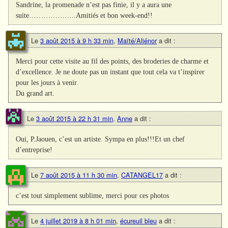
Sandrine, la promenade n’est pas finie, il y a aura une
suite………………..Amitiés et bon week-end!!
Le
3 août 2015 à 9 h 33 min
,
Maïté/Aliénor
a dit :
Merci pour cette visite au fil des points, des broderies de charme et
d’excellence. Je ne doute pas un instant que tout cela va t’inspirer
pour les jours à venir.
Du grand art.
Le
3 août 2015 à 22 h 31 min
,
Anne
a dit :
Oui, P.Jaouen, c’est un artiste. Sympa en plus!!!Et un chef
d’entreprise!
Le
7 août 2015 à 11 h 30 min
,
CATANGEL17
a dit :
c’est tout simplement sublime, merci pour ces photos
Le
4 juillet 2019 à 8 h 01 min
,
écureuil bleu
a dit :