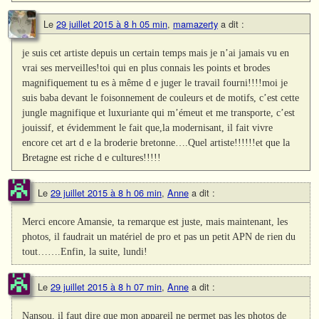
Le
29 juillet 2015 à 8 h 05 min
,
mamazerty
a dit :
je suis cet artiste depuis un certain temps mais je n’ai jamais vu en
vrai ses merveilles!toi qui en plus connais les points et brodes
magnifiquement tu es à même d e juger le travail fourni!!!!moi je
suis baba devant le foisonnement de couleurs et de motifs, c’est cette
jungle magnifique et luxuriante qui m’émeut et me transporte, c’est
jouissif, et évidemment le fait que,la modernisant, il fait vivre
encore cet art d e la broderie bretonne….Quel artiste!!!!!!et que la
Bretagne est riche d e cultures!!!!!
Le
29 juillet 2015 à 8 h 06 min
,
Anne
a dit :
Merci encore Amansie, ta remarque est juste, mais maintenant, les
photos, il faudrait un matériel de pro et pas un petit APN de rien du
tout…….Enfin, la suite, lundi!
Le
29 juillet 2015 à 8 h 07 min
,
Anne
a dit :
Nansou, il faut dire que mon appareil ne permet pas les photos de