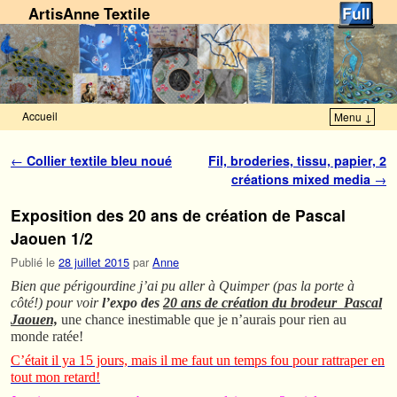
ArtisAnne Textile
Accueil
Menu ↓
Skip to primary content
Aller au contenu secondaire
Navigation des articles
←
Collier textile bleu noué
Fil, broderies, tissu, papier, 2
créations mixed media
→
Exposition des 20 ans de création de Pascal
Jaouen 1/2
Publié le
28 juillet 2015
par
Anne
Bien que périgourdine j’ai pu aller à Quimper (pas la porte à
côté!) pour voir
l’expo des
20 ans de création du brodeur Pascal
Jaouen,
une chance inestimable que je n’aurais pour rien au
monde ratée!
C’était il ya 15 jours, mais il me faut un temps fou pour rattraper en
tout mon retard!