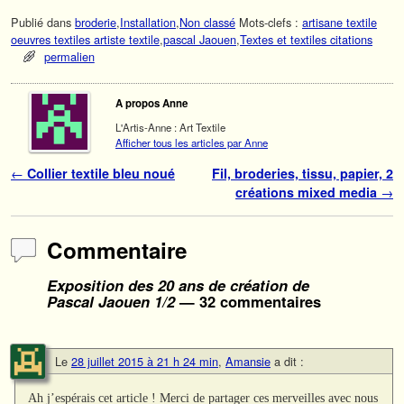
Publié dans
broderie
,
Installation
,
Non classé
Mots-clefs :
artisane textile
oeuvres textiles artiste textile
,
pascal Jaouen
,
Textes et textiles citations
permalien
A propos Anne
L'Artis-Anne : Art Textile
Afficher tous les articles par Anne
Navigation des articles
←
Collier textile bleu noué
Fil, broderies, tissu, papier, 2
créations mixed media
→
Commentaire
Exposition des 20 ans de création de
Pascal Jaouen 1/2
— 32 commentaires
Le
28 juillet 2015 à 21 h 24 min
,
Amansie
a dit :
Ah j’espérais cet article ! Merci de partager ces merveilles avec nous