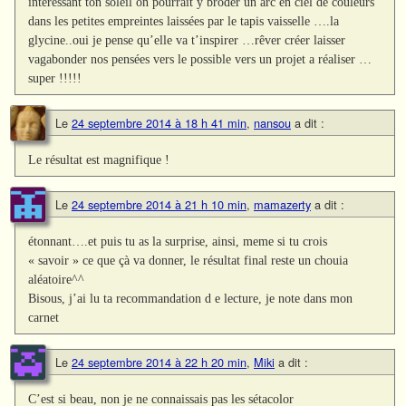
intéressant ton soleil on pourrait y broder un arc en ciel de couleurs
dans les petites empreintes laissées par le tapis vaisselle ….la
glycine..oui je pense qu’elle va t’inspirer …rêver créer laisser
vagabonder nos pensées vers le possible vers un projet a réaliser …
super !!!!!
Le
24 septembre 2014 à 18 h 41 min
,
nansou
a dit :
Le résultat est magnifique !
Le
24 septembre 2014 à 21 h 10 min
,
mamazerty
a dit :
étonnant….et puis tu as la surprise, ainsi, meme si tu crois
« savoir » ce que çà va donner, le résultat final reste un chouia
aléatoire^^
Bisous, j’ai lu ta recommandation d e lecture, je note dans mon
carnet
Le
24 septembre 2014 à 22 h 20 min
,
Miki
a dit :
C’est si beau, non je ne connaissais pas les sétacolor