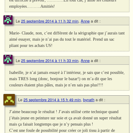
est difficile à prévoir; …………En tout cas, j’aime les couleurs
employées……….Amitiés!
Le
25 septembre 2014 à 11 h 32 min
,
Anne
a dit :
Marie- Claude, non, c’est différent de la sérigraphie que j’aurais tant
aimé essayer, mais je n’ai pas du tout le matériel. Prend un sac
pliant pour tes achats US!
Le
25 septembre 2014 à 11 h 33 min
,
Anne
a dit :
Isabeille, je n’ai jamais essayé à l’intérieur, je sais que c’est possible,
mais TRES long (donc, bonjour le bazar!) on m’a dit que les
couleurs étaient plus pâles, mais je n’en sais pas plus!!!!
Le
25 septembre 2014 à 15 h 49 min
,
bynath
a dit :
J’aime beaucoup le résultat ! J’avais utilisé cette technique quand
j’étais jeune en peinture sur soie et ça avait donné un super résultat
mais ça faisait longtemps que je n’y pensais plus !
C’est une foule de possibilité pour créer ce joli tissu à partir de