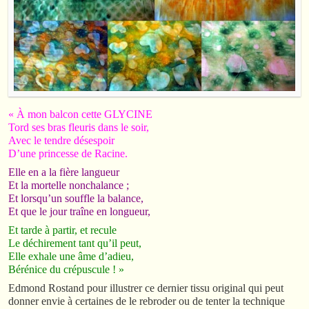
« À mon balcon cette GLYCINE
Tord ses bras fleuris dans le soir,
Avec le tendre désespoir
D’une princesse de Racine.
Elle en a la fière langueur
Et la mortelle nonchalance ;
Et lorsqu’un souffle la balance,
Et que le jour traîne en longueur,
Et tarde à partir, et recule
Le déchirement tant qu’il peut,
Elle exhale une âme d’adieu,
Bérénice du crépuscule ! »
Edmond Rostand pour illustrer ce dernier tissu original qui peut
donner envie à certaines de le rebroder ou de tenter la technique