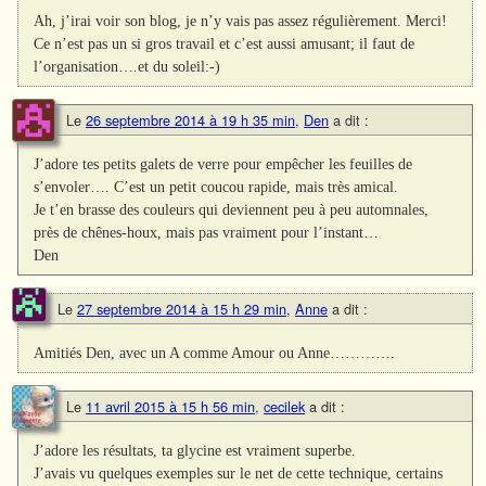
Ah, j’irai voir son blog, je n’y vais pas assez régulièrement. Merci!
Ce n’est pas un si gros travail et c’est aussi amusant; il faut de
l’organisation….et du soleil:-)
Le
26 septembre 2014 à 19 h 35 min
,
Den
a dit :
J’adore tes petits galets de verre pour empêcher les feuilles de
s’envoler…. C’est un petit coucou rapide, mais très amical.
Je t’en brasse des couleurs qui deviennent peu à peu automnales,
près de chênes-houx, mais pas vraiment pour l’instant…
Den
Le
27 septembre 2014 à 15 h 29 min
,
Anne
a dit :
Amitiés Den, avec un A comme Amour ou Anne………….
Le
11 avril 2015 à 15 h 56 min
,
cecilek
a dit :
J’adore les résultats, ta glycine est vraiment superbe.
J’avais vu quelques exemples sur le net de cette technique, certains