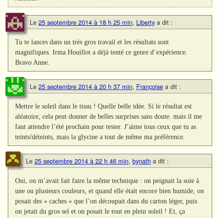
Le
25 septembre 2014 à 18 h 25 min
,
Liberty
a dit :
Tu te lances dans un très gros travail et les résultats sont
magnifiques. Irma Houillot a déjà tenté ce genre d’expérience.
Bravo Anne.
Le
25 septembre 2014 à 20 h 37 min
,
Françoise
a dit :
Mettre le soleil dans le tissu ! Quelle belle idée. Si le résultat est
aléatoire, cela peut donner de belles surprises sans doute. mais il me
faut attendre l’été prochain pour tester. J’aime tous ceux que tu as
teints/déteints, mais la glycine a tout de même ma préférence.
Le
25 septembre 2014 à 22 h 46 min
,
bynath
a dit :
Oui, on m’avait fait faire la même technique : on peignait la soie à
une ou plusieurs couleurs, et quand elle était encore bien humide, on
posait des « caches » que l’on découpait dans du carton léger, puis
on jetait du gros sel et on posait le tout en plein soleil ! Et, ça