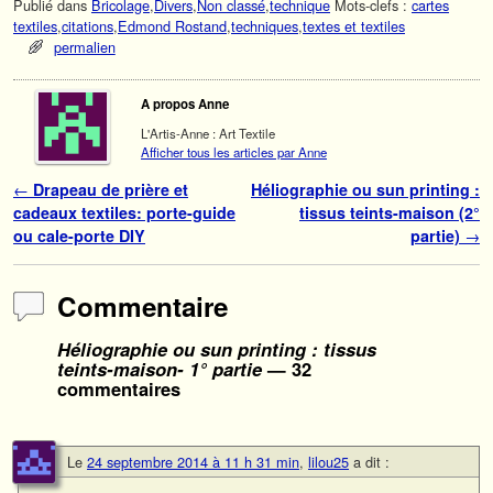
Publié dans
Bricolage
,
Divers
,
Non classé
,
technique
Mots-clefs :
cartes
textiles
,
citations
,
Edmond Rostand
,
techniques
,
textes et textiles
permalien
A propos Anne
L'Artis-Anne : Art Textile
Afficher tous les articles par Anne
Navigation des articles
←
Drapeau de prière et
Héliographie ou sun printing :
cadeaux textiles: porte-guide
tissus teints-maison (2°
ou cale-porte DIY
partie)
→
Commentaire
Héliographie ou sun printing : tissus
teints-maison- 1° partie
— 32
commentaires
Le
24 septembre 2014 à 11 h 31 min
,
lilou25
a dit :