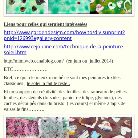
Liens pour celles qui seraient intéressées
http://www.gardendesign.com/how-to/diy-sunprint?
pnid=126993#gallery-content
http://www.cejouline.com/technique-de-la-peinture-
soleil.htm
http://mimiweb.canalblog.com/ (en juin ou juillet 2014)
ETC…………………
Bref, ce qui a le mieux marché ce sont mes peintures textiles
classiques ;
le soleil a fait le reste!.
Et un soupçon de créativité:
des feuilles, des rameaux de petites
feuilles, des stencils (torsades, panier de tulipe, glycines), des
caches découpés dans du bristol (les cœurs) et même 2 tapis de
vaisselle fins………..