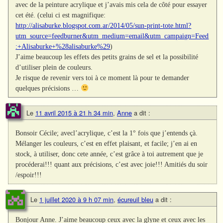
avec de la peinture acrylique et j’avais mis cela de côté pour essayer
cet été. (celui ci est magnifique:
http://alisaburke.blogspot.com.ar/2014/05/sun-print-tote.html?
utm_source=feedburner&utm_medium=email&utm_campaign=Feed
:+Alisaburke+%28alisaburke%29
)
J’aime beaucoup les effets des petits grains de sel et la possibilité
d’utiliser plein de couleurs.
Je risque de revenir vers toi à ce moment là pour te demander
quelques précisions …
Le
11 avril 2015 à 21 h 34 min
,
Anne
a dit :
Bonsoir Cécile; avecl’acrylique, c’est la 1° fois que j’entends çà.
Mélanger les couleurs, c’est en effet plaisant, et facile; j’en ai en
stock, à utiliser, donc cete année, c’est grâce à toi autrement que je
procéderai!!! quant aux précisions, c’est avec joie!!! Amitiés du soir
/espoir!!!
Le
1 juillet 2020 à 9 h 07 min
,
écureuil bleu
a dit :
Bonjour Anne. J’aime beaucoup ceux avec la glyne et ceux avec les