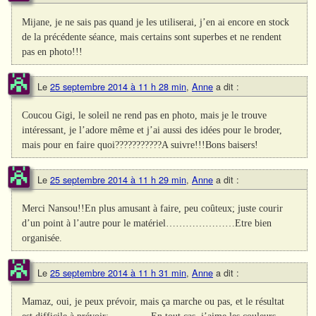
Mijane, je ne sais pas quand je les utiliserai, j’en ai encore en stock
de la précédente séance, mais certains sont superbes et ne rendent
pas en photo!!!
Le
25 septembre 2014 à 11 h 28 min
,
Anne
a dit :
Coucou Gigi, le soleil ne rend pas en photo, mais je le trouve
intéressant, je l’adore même et j’ai aussi des idées pour le broder,
mais pour en faire quoi???????????A suivre!!!Bons baisers!
Le
25 septembre 2014 à 11 h 29 min
,
Anne
a dit :
Merci Nansou!!En plus amusant à faire, peu coûteux; juste courir
d’un point à l’autre pour le matériel…………………Etre bien
organisée.
Le
25 septembre 2014 à 11 h 31 min
,
Anne
a dit :
Mamaz, oui, je peux prévoir, mais ça marche ou pas, et le résultat