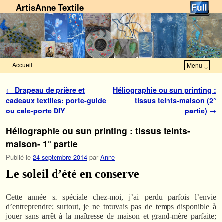
ArtisAnne Textile
Accueil
Menu ↓
Skip to primary content
Aller au contenu secondaire
Navigation des articles
←
Drapeau de prière et
Héliographie ou sun printing :
cadeaux textiles: porte-guide
tissus teints-maison (2°
ou cale-porte DIY
partie)
→
Héliographie ou sun printing : tissus teints-
maison- 1° partie
Publié le
24 septembre 2014
par
Anne
Le soleil d’été en conserve
Cette année si spéciale chez-moi, j’ai perdu parfois l’envie
d’entreprendre; surtout, je ne trouvais pas de temps disponible à
jouer sans arrêt à la maîtresse de maison et grand-mère parfaite;