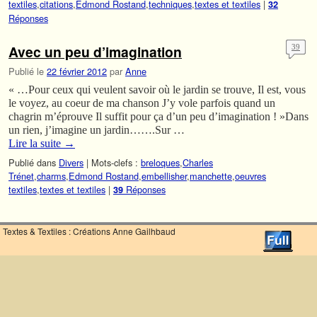
textiles
,
citations
,
Edmond Rostand
,
techniques
,
textes et textiles
|
32
Réponses
Avec un peu d’imagination
39
Publié le
22 février 2012
par
Anne
« …Pour ceux qui veulent savoir où le jardin se trouve, Il est, vous
le voyez, au coeur de ma chanson J’y vole parfois quand un
chagrin m’éprouve Il suffit pour ça d’un peu d’imagination ! »Dans
un rien, j’imagine un jardin…….Sur …
Lire la suite
→
Publié dans
Divers
|
Mots-clefs :
breloques
,
Charles
Trénet
,
charms
,
Edmond Rostand
,
embellisher
,
manchette
,
oeuvres
textiles
,
textes et textiles
|
Réponses
39
Textes & Textiles : Créations Anne Gailhbaud