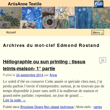
ArtisAnne Textile
Accueil
Menu ↓
Skip to primary content
Aller au contenu secondaire
Archives du mot-clef
Edmond Rostand
Héliographie ou sun printing : tissus
32
teints-maison- 1° partie
Publié le
24 septembre 2014
par
Anne
Le soleil d’été en conserve Cette année si spéciale chez-moi, j’ai
perdu parfois l’envie d’entreprendre; surtout, je ne trouvais pas de
temps disponible à jouer sans arrêt à la maîtresse de maison et
grand-mère parfaite; cependant, un jour de grand …
Lire la suite
→
Publié dans
Bricolage
,
Divers
,
Non classé
,
technique
|
Mots-clefs :
cartes