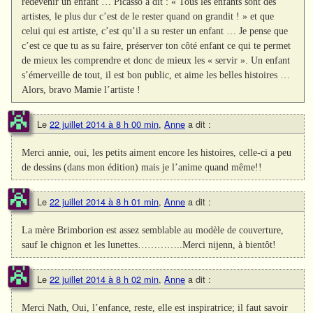
redevenir un enfant … Picasso a dit : « Tous les enfants sont des
artistes, le plus dur c’est de le rester quand on grandit ! » et que
celui qui est artiste, c’est qu’il a su rester un enfant … Je pense que
c’est ce que tu as su faire, préserver ton côté enfant ce qui te permet
de mieux les comprendre et donc de mieux les « servir ». Un enfant
s’émerveille de tout, il est bon public, et aime les belles histoires …
Alors, bravo Mamie l’artiste !
Le
22 juillet 2014 à 8 h 00 min
,
Anne
a dit :
Merci annie, oui, les petits aiment encore les histoires, celle-ci a peu
de dessins (dans mon édition) mais je l’anime quand même!!
Le
22 juillet 2014 à 8 h 01 min
,
Anne
a dit :
La mère Brimborion est assez semblable au modèle de couverture,
sauf le chignon et les lunettes…………..Merci nijenn, à bientôt!
Le
22 juillet 2014 à 8 h 02 min
,
Anne
a dit :
Merci Nath, Oui, l’enfance, reste, elle est inspiratrice; il faut savoir