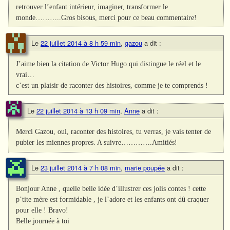
retrouver l’enfant intérieur, imaginer, transformer le
monde………..Gros bisous, merci pour ce beau commentaire!
Le
22 juillet 2014 à 8 h 59 min
,
gazou
a dit :
J’aime bien la citation de Victor Hugo qui distingue le réel et le
vrai…
c’est un plaisir de raconter des histoires, comme je te comprends !
Le
22 juillet 2014 à 13 h 09 min
,
Anne
a dit :
Merci Gazou, oui, raconter des histoires, tu verras, je vais tenter de
pubier les miennes propres. A suivre………….Amitiés!
Le
23 juillet 2014 à 7 h 08 min
,
marie poupée
a dit :
Bonjour Anne , quelle belle idée d’illustrer ces jolis contes ! cette
p’tite mère est formidable , je l’adore et les enfants ont dû craquer
pour elle ! Bravo!
Belle journée à toi