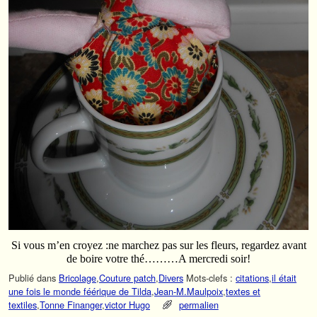
Si vous m’en croyez :ne marchez pas sur les fleurs, regardez avant
de boire votre thé………A mercredi soir!
Publié dans
Bricolage
,
Couture patch
,
Divers
Mots-clefs :
citations
,
il était
une fois le monde féérique de Tilda
,
Jean-M.Maulpoix
,
textes et
textiles
,
Tonne Finanger
,
victor Hugo
permalien