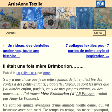
ArtisAnne Textile
Accueil
Menu ↓
Skip to primary content
Aller au contenu secondaire
Navigation des articles
←
Un rideau, des dentelles
7 collages textiles pour 7
anciennes, toute une
cartes de même style et
histoire…
inspiration
→
Il était une fois mère Brimborion……..
Publié le
20 juillet 2014
par
Anne
S’il y a une chose que je ne refuse jamais de faire, c’est lire des
contes à des petits- enfants; j’adore!!! Parfois, ce sont les livres que
j’ai aimées enfant, parfois, ceux de mes propres enfants, ou des
nouveaux… J’ai trouvé
Mère Brimborion ( d’
Alf Proysen
, traduit
par
Anny Le Pollotec
).
Ce sont les quinze aventures d’une aimable vieille dame, qui vit
heureuse avec son mari. De temps en temps, on ne sait pourquoi,