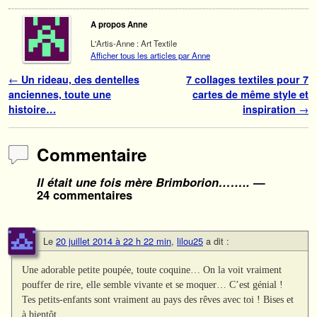
A propos Anne
L'Artis-Anne : Art Textile
Afficher tous les articles par Anne
Navigation des articles
←
Un rideau, des dentelles
7 collages textiles pour 7
anciennes, toute une
cartes de même style et
histoire…
inspiration
→
Commentaire
Il était une fois mère Brimborion……..
—
24 commentaires
Le
20 juillet 2014 à 22 h 22 min
,
lilou25
a dit :
Une adorable petite poupée, toute coquine… On la voit vraiment
pouffer de rire, elle semble vivante et se moquer… C’est génial !
Tes petits-enfants sont vraiment au pays des rêves avec toi ! Bises et
à bientôt