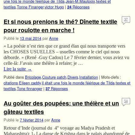
une fois le monde féérique de Tilda
,
Jean-M.Maulpoix
,
textes et
textiles
,
Tonne Finanger
,
victor Hugo
|
Réponses
24
Et si nous prenions le thé? Dînette textile
37
pour roulotte en marche !
Publié le
13 mai 2014
par
Anne
« La poésie n’est rien que ce grand élan qui nous transporte vers
les CHOSES USUELLES – usuelles comme le ciel qui nous
déborde. » (René -Guy Cadou) Le 7 février dernier, vous aviez vu
celle-là: J’avais une théière à refaire; je …
Lire la suite
→
Publié dans
Bricolage
,
Couture patch
,
Divers
,
Installation
|
Mots-clefs :
citations
,
Eileen caddy
,
il était une fois le monde féérique de Tilda
,
textes et
textiles
,
Tone finnanger
|
Réponses
37
Au goûter des poupées: une théière et un
54
gâteau textiles
Publié le
7 février 2014
par
Anne
Retour d’Inde (journal du 4° voyage au Madya Pradesh et
Maharashtra): 1- La danse de Krishna dans le palais abandonné de