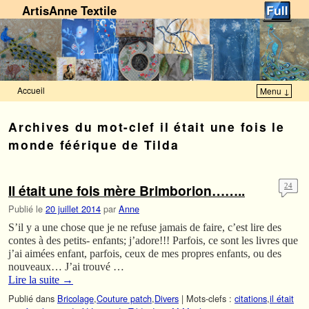
ArtisAnne Textile
Accueil
Menu ↓
Skip to primary content
Aller au contenu secondaire
Archives du mot-clef
il était une fois le
monde féérique de Tilda
Il était une fois mère Brimborion……..
24
Publié le
20 juillet 2014
par
Anne
S’il y a une chose que je ne refuse jamais de faire, c’est lire des
contes à des petits- enfants; j’adore!!! Parfois, ce sont les livres que
j’ai aimées enfant, parfois, ceux de mes propres enfants, ou des
nouveaux… J’ai trouvé …
Lire la suite
→
Publié dans
Bricolage
,
Couture patch
,
Divers
|
Mots-clefs :
citations
,
il était