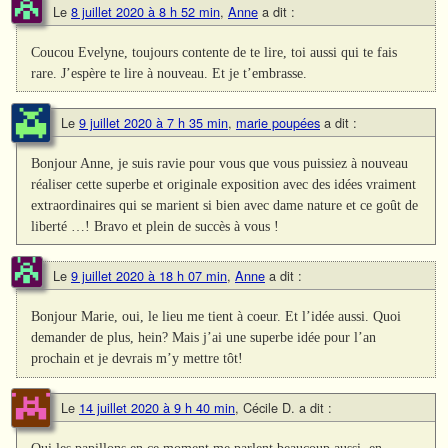
Le
8 juillet 2020 à 8 h 52 min
,
Anne
a dit :
Coucou Evelyne, toujours contente de te lire, toi aussi qui te fais
rare. J’espère te lire à nouveau. Et je t’embrasse.
Le
9 juillet 2020 à 7 h 35 min
,
marie poupées
a dit :
Bonjour Anne, je suis ravie pour vous que vous puissiez à nouveau
réaliser cette superbe et originale exposition avec des idées vraiment
extraordinaires qui se marient si bien avec dame nature et ce goût de
liberté …! Bravo et plein de succès à vous !
Le
9 juillet 2020 à 18 h 07 min
,
Anne
a dit :
Bonjour Marie, oui, le lieu me tient à coeur. Et l’idée aussi. Quoi
demander de plus, hein? Mais j’ai une superbe idée pour l’an
prochain et je devrais m’y mettre tôt!
Le
14 juillet 2020 à 9 h 40 min
,
Cécile D.
a dit :