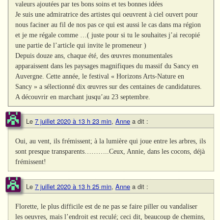
valeurs ajoutées par tes bons soins et tes bonnes idées
Je suis une admiratrice des artistes qui oeuvrent à ciel ouvert pour
nous faciner au fil de nos pas ce qui est aussi le cas dans ma région
et je me régale comme …( juste pour si tu le souhaites j’ai recopié
une partie de l’article qui invite le promeneur )
Depuis douze ans, chaque été, des œuvres monumentales
apparaissent dans les paysages magnifiques du massif du Sancy en
Auvergne. Cette année, le festival « Horizons Arts-Nature en
Sancy » a sélectionné dix œuvres sur des centaines de candidatures.
A découvrir en marchant jusqu’au 23 septembre.
Le
7 juillet 2020 à 13 h 23 min
,
Anne
a dit :
Oui, au vent, ils frémissent; à la lumière qui joue entre les arbres, ils
sont presque transparents………..Ceux, Annie, dans les cocons, déjà
frémissent!
Le
7 juillet 2020 à 13 h 25 min
,
Anne
a dit :
Florette, le plus difficile est de ne pas se faire piller ou vandaliser
les oeuvres, mais l’endroit est reculé; ceci dit, beaucoup de chemins,