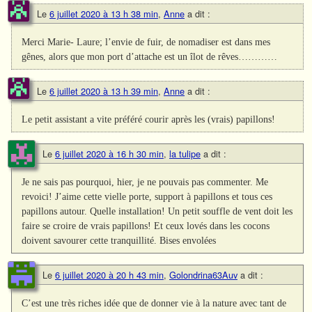
Le
6 juillet 2020 à 13 h 38 min
,
Anne
a dit :
Merci Marie- Laure; l’envie de fuir, de nomadiser est dans mes
gênes, alors que mon port d’attache est un îlot de rêves…………
Le
6 juillet 2020 à 13 h 39 min
,
Anne
a dit :
Le petit assistant a vite préféré courir après les (vrais) papillons!
Le
6 juillet 2020 à 16 h 30 min
,
la tulipe
a dit :
Je ne sais pas pourquoi, hier, je ne pouvais pas commenter. Me
revoici! J’aime cette vielle porte, support à papillons et tous ces
papillons autour. Quelle installation! Un petit souffle de vent doit les
faire se croire de vrais papillons! Et ceux lovés dans les cocons
doivent savourer cette tranquillité. Bises envolées
Le
6 juillet 2020 à 20 h 43 min
,
Golondrina63Auv
a dit :
C’est une très riches idée que de donner vie à la nature avec tant de