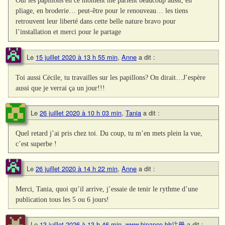
Oui les papillons en ce moment me parlent beaucoup aussi, en
pliage, en broderie… peut-être pour le renouveau… les tiens
retrouvent leur liberté dans cette belle nature bravo pour
l’installation et merci pour le partage
Le
15 juillet 2020 à 13 h 55 min
,
Anne
a dit :
Toi aussi Cécile, tu travailles sur les papillons? On dirait…J’espère
aussi que je verrai ça un jour!!!
Le
26 juillet 2020 à 10 h 03 min
,
Tania
a dit :
Quel retard j’ai pris chez toi. Du coup, tu m’en mets plein la vue,
c’est superbe !
Le
26 juillet 2020 à 14 h 22 min
,
Anne
a dit :
Merci, Tania, quoi qu’il arrive, j’essaie de tenir le rythme d’une
publication tous les 5 ou 6 jours!
Le
13 juillet 2026 à 13 h 46 min
,
www.binance.bh注册
a dit :