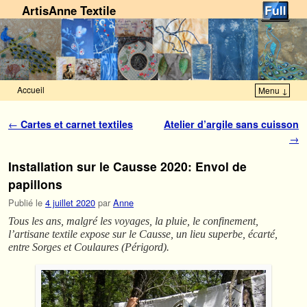
ArtisAnne Textile
Accueil
Menu ↓
Skip to primary content
Aller au contenu secondaire
Navigation des articles
←
Cartes et carnet textiles
Atelier d’argile sans cuisson
→
Installation sur le Causse 2020: Envol de
papillons
Publié le
4 juillet 2020
par
Anne
Tous les ans, malgré les voyages, la pluie, le confinement,
l’artisane textile expose sur le Causse, un lieu superbe, écarté,
entre Sorges et Coulaures (Périgord).