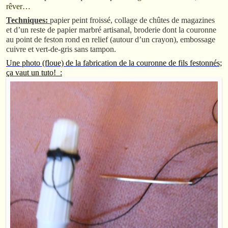
rêver…
Techniques:
papier peint froissé, collage de chûtes de magazines
et d’un reste de papier marbré artisanal, broderie dont la couronne
au point de feston rond en relief (autour d’un crayon), embossage
cuivre et vert-de-gris sans tampon.
Une photo (floue) de la fabrication de la couronne de fils festonnés;
ça vaut un tuto!_: