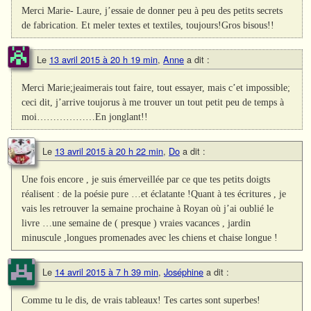
Merci Marie- Laure, j’essaie de donner peu à peu des petits secrets
de fabrication. Et meler textes et textiles, toujours!Gros bisous!!
Le
13 avril 2015 à 20 h 19 min
,
Anne
a dit :
Merci Marie;jeaimerais tout faire, tout essayer, mais c’et impossible;
ceci dit, j’arrive toujorus à me trouver un tout petit peu de temps à
moi………………En jonglant!!
Le
13 avril 2015 à 20 h 22 min
,
Do
a dit :
Une fois encore , je suis émerveillée par ce que tes petits doigts
réalisent : de la poésie pure …et éclatante !Quant à tes écritures , je
vais les retrouver la semaine prochaine à Royan où j’ai oublié le
livre …une semaine de ( presque ) vraies vacances , jardin
minuscule ,longues promenades avec les chiens et chaise longue !
Le
14 avril 2015 à 7 h 39 min
,
Joséphine
a dit :
Comme tu le dis, de vrais tableaux! Tes cartes sont superbes!