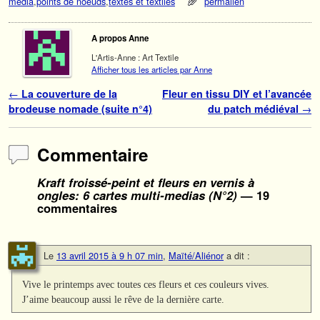
media
,
points de noeuds
,
textes et textiles
permalien
A propos Anne
L'Artis-Anne : Art Textile
Afficher tous les articles par Anne
Navigation des articles
←
La couverture de la
Fleur en tissu DIY et l’avancée
brodeuse nomade (suite n°4)
du patch médiéval
→
Commentaire
Kraft froissé-peint et fleurs en vernis à
ongles: 6 cartes multi-medias (N°2)
— 19
commentaires
Le
13 avril 2015 à 9 h 07 min
,
Maïté/Aliénor
a dit :
Vive le printemps avec toutes ces fleurs et ces couleurs vives.
J’aime beaucoup aussi le rêve de la dernière carte.