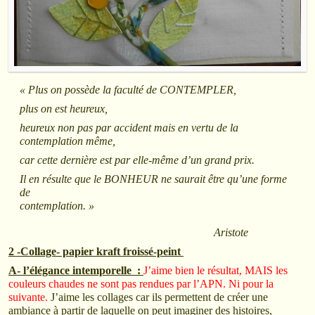
« Plus on possède la faculté de CONTEMPLER,
plus on est heureux,
heureux non pas par accident mais en vertu de la
contemplation même,
car cette dernière est par elle-même d’un grand prix.
Il en résulte que le BONHEUR ne saurait être qu’une forme
de
contemplation. »
Aristote
2 -Collage- papier kraft froissé-peint
A- l’élégance intemporelle :
J’aime bien le résultat, MAIS les
couleurs chaudes ne sont pas rendues par l’APN. Ni pour la
suivante.
J’aime les collages car ils permettent de créer une
ambiance à partir de laquelle on peut imaginer des histoires,