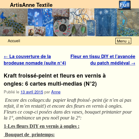
ArtisAnne Textile
Accueil
Menu ↓
Skip to primary content
Aller au contenu secondaire
Navigation des articles
←
La couverture de la
Fleur en tissu DIY et l’avancée
brodeuse nomade (suite n°4)
du patch médiéval
→
Kraft froissé-peint et fleurs en vernis à
ongles: 6 cartes multi-medias (N°2)
Publié le
13 avril 2015
par
Anne
Encore des collages:du papier kraft froissé- peint (je n’en ai pas
refait, il m’en restait!) et encore des fleurs en vernis à ongles.
Fleurs ce coup-ci posées dans des vases, bouquet printanier pour
la 1°, ambiance un peu noël pour la 2°:
1-Les fleurs DIY en vernis à ongles :
Bouquet de printemps: