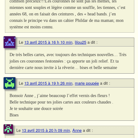
combien précieux!!!Les couronnes ne sont pas les mêmes, les
miennes sont souples et légère comme un souffle, les tiennes, c’est
années 68, on en faisait des ceintures , des « head bands. j’en
connais le principe vu dans un cahier Phildar de ma maman; mon
système est moins connu.
Le
13 avril 2015 à 16 h 10 min
,
lilou25
a dit :
De très belles cartes, avec toujours des techniques nouvelles… Très
jolies ces couronnes festonnées : ça apporte un joli relief. Et ta
dernière carte nous invite à la rêverie… bises et belle semaine
Le
13 avril 2015 à 19 h 26 min
,
marie poupée
a dit :
Bonsoir Anne , j’aime beaucoup l’effet vernis des fleurs !
Belle technique pour tes jolies cartes aux couleurs chaudes .
Je te souhaite une douce soirée
Bises
Le
13 avril 2015 à 20 h 09 min
,
Anne
a dit :