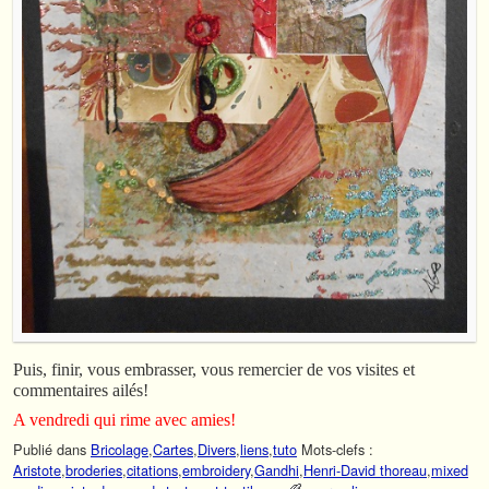
Puis, finir, vous embrasser, vous remercier de vos visites et
commentaires ailés!
A vendredi qui rime avec amies!
Publié dans
Bricolage
,
Cartes
,
Divers
,
liens
,
tuto
Mots-clefs :
Aristote
,
broderies
,
citations
,
embroidery
,
Gandhi
,
Henri-David thoreau
,
mixed