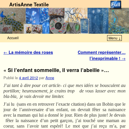
ArtisAnne Textile
Accueil
Menu ↓
Skip to primary content
Aller au contenu secondaire
Navigation des articles
←
La mémoire des roses
Comment représenter…
l’inexprimable !
→
« Si l’enfant sommeille, il verra l’abeille »…
Publié le
4 avril 2012
par
Anne
J’ai tant à dire pour cet article- ci que mes idées se bousculent au
portillon; heureusement, je crains trop de vous lasser avec mon
bla-bla, je vais devoir me limiter.
J’ai lu (sans en en retrouver l’exacte citation) dans un Bobin que le
jour de l’anniversaire d’un enfant, on devrait fêter sa naissance
avec la maman qui lui a donné le jour. Rien de plus juste! Je devais
fêter la naissance d’un petit garçon, j’ai touché une maman au
coeur, sans l’avoir tant espéré! Le mot que j’ai reçu m’a, par