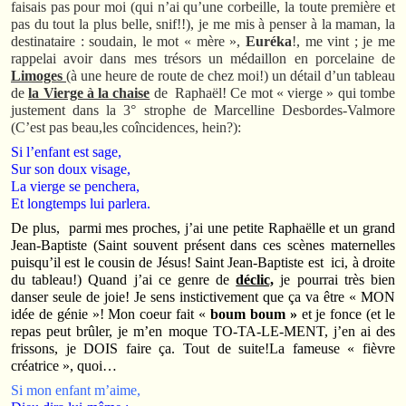
faisais pas pour moi (qui n’ai qu’une corbeille, la toute première et
pas du tout la plus belle, snif!!), je me mis à penser à la maman, la
destinataire : soudain, le mot « mère »,
Euréka
!, me vint ; je me
rappelai avoir dans mes trésors un médaillon en porcelaine de
Limoges
(à une heure de route de chez moi!) un détail d’un tableau
de
la Vierge à la chaise
de Raphaël! Ce mot « vierge » qui tombe
justement dans la 3° strophe de Marcelline Desbordes-Valmore
(C’est pas beau,les coîncidences, hein?):
Si l’enfant est sage,
Sur son doux visage,
La vierge se penchera,
Et longtemps lui parlera.
De plus, parmi mes proches, j’ai une petite Raphaëlle et un grand
Jean-Baptiste (Saint souvent présent dans ces scènes maternelles
puisqu’il est le cousin de Jésus! Saint Jean-Baptiste est ici, à droite
du tableau!) Quand j’ai ce genre de
déclic,
je pourrai très bien
danser seule de joie! Je sens instictivement que ça va être « MON
idée de génie »! Mon coeur fait «
boum boum »
et je fonce (et le
repas peut brûler, je m’en moque TO-TA-LE-MENT, j’en ai des
frissons, je DOIS faire ça. Tout de suite!La fameuse « fièvre
créatrice », quoi…
Si mon enfant m’aime,