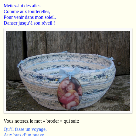
Mettez-lui des ailes
Comme aux tourterelles,
Pour venir dans mon soleil,
Danser jusqu’à son réveil !
Vous noterez le mot « broder » qui suit:
Qu’il fasse un voyage,
Aux bras d’un nuage,