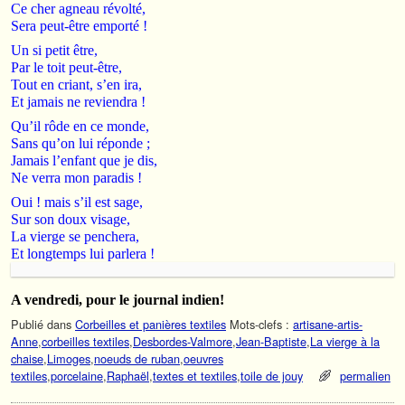
Ce cher agneau révolté,
Sera peut-être emporté !
Un si petit être,
Par le toit peut-être,
Tout en criant, s’en ira,
Et jamais ne reviendra !
Qu’il rôde en ce monde,
Sans qu’on lui réponde ;
Jamais l’enfant que je dis,
Ne verra mon paradis !
Oui ! mais s’il est sage,
Sur son doux visage,
La vierge se penchera,
Et longtemps lui parlera !
A vendredi, pour le journal indien!
Publié dans
Corbeilles et panières textiles
Mots-clefs :
artisane-artis-
Anne
,
corbeilles textiles
,
Desbordes-Valmore
,
Jean-Baptiste
,
La vierge à la
chaise
,
Limoges
,
noeuds de ruban
,
oeuvres
textiles
,
porcelaine
,
Raphaël
,
textes et textiles
,
toile de jouy
permalien