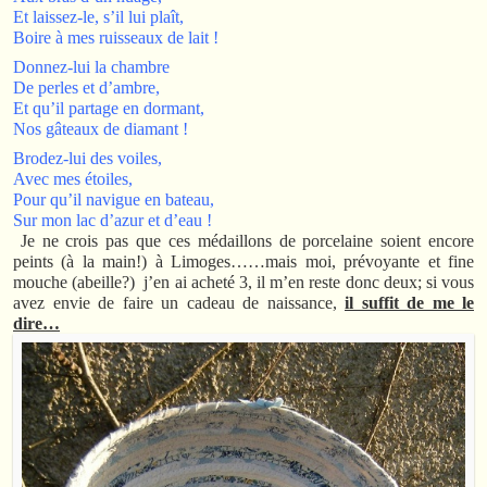
Et laissez-le, s’il lui plaît,
Boire à mes ruisseaux de lait !
Donnez-lui la chambre
De perles et d’ambre,
Et qu’il partage en dormant,
Nos gâteaux de diamant !
Brodez-lui des voiles,
Avec mes étoiles,
Pour qu’il navigue en bateau,
Sur mon lac d’azur et d’eau !
Je ne crois pas que ces médaillons de porcelaine soient encore
peints (à la main!) à Limoges……mais moi, prévoyante et fine
mouche (abeille?)
j’en ai acheté 3, il m’en reste donc deux; si vous
avez envie de faire un cadeau de naissance,
il suffit de me le
dire…