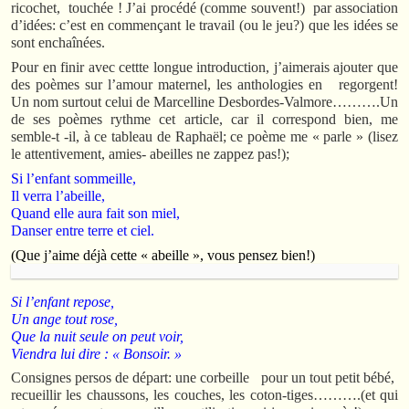
ricochet, touchée ! J’ai procédé (comme souvent!) par association
d’idées: c’est en commençant le travail (ou le jeu?) que les idées se
sont enchaînées.
Pour en finir avec cettte longue introduction, j’aimerais ajouter que
des poèmes sur l’amour maternel, les anthologies en regorgent!
Un nom surtout celui de Marcelline Desbordes-Valmore……….Un
de ses poèmes rythme cet article, car il correspond bien, me
semble-t -il, à ce tableau de Raphaël; ce poème me « parle » (lisez
le attentivement, amies- abeilles ne zappez pas!);
Si l’enfant sommeille,
Il verra l’abeille,
Quand elle aura fait son miel,
Danser entre terre et ciel.
(Que j’aime déjà cette « abeille », vous pensez bien!)
Si l’enfant repose,
Un ange tout rose,
Que la nuit seule on peut voir,
Viendra lui dire : « Bonsoir. »
Consignes persos de départ: une corbeille pour un tout petit bébé,
recueillir les chaussons, les couches, les coton-tiges……….(et qui