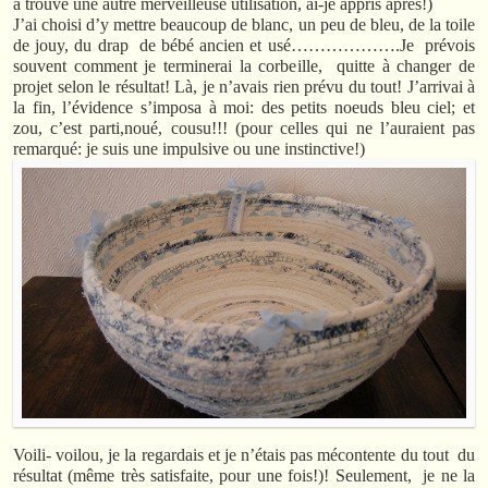
a trouvé une autre merveilleuse utilisation, ai-je appris après!)
J’ai choisi d’y mettre beaucoup de blanc, un peu de bleu, de la toile
de jouy, du drap de bébé ancien et usé……………….Je prévois
souvent comment je terminerai la corbeille, quitte à changer de
projet selon le résultat! Là, je n’avais rien prévu du tout! J’arrivai à
la fin, l’évidence s’imposa à moi: des petits noeuds bleu ciel; et
zou, c’est parti,noué, cousu!!! (pour celles qui ne l’auraient pas
remarqué: je suis une impulsive ou une instinctive!)
Voili- voilou, je la regardais et je n’étais pas mécontente du tout du
résultat (même très satisfaite, pour une fois!)! Seulement, je ne la