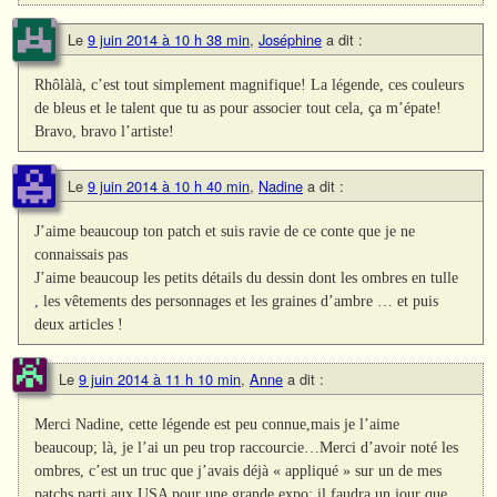
Le
9 juin 2014 à 10 h 38 min
,
Joséphine
a dit :
Rhôlàlà, c’est tout simplement magnifique! La légende, ces couleurs
de bleus et le talent que tu as pour associer tout cela, ça m’épate!
Bravo, bravo l’artiste!
Le
9 juin 2014 à 10 h 40 min
,
Nadine
a dit :
J’aime beaucoup ton patch et suis ravie de ce conte que je ne
connaissais pas
J’aime beaucoup les petits détails du dessin dont les ombres en tulle
, les vêtements des personnages et les graines d’ambre … et puis
deux articles !
Le
9 juin 2014 à 11 h 10 min
,
Anne
a dit :
Merci Nadine, cette légende est peu connue,mais je l’aime
beaucoup; là, je l’ai un peu trop raccourcie…Merci d’avoir noté les
ombres, c’est un truc que j’avais déjà « appliqué » sur un de mes
patchs parti aux USA pour une grande expo; il faudra un jour que