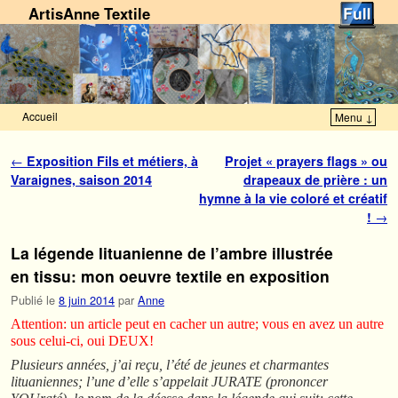
ArtisAnne Textile
Accueil
Menu ↓
Skip to primary content
Aller au contenu secondaire
Navigation des articles
←
Exposition Fils et métiers, à
Projet « prayers flags » ou
Varaignes, saison 2014
drapeaux de prière : un
hymne à la vie coloré et créatif
!
→
La légende lituanienne de l’ambre illustrée
en tissu: mon oeuvre textile en exposition
Publié le
8 juin 2014
par
Anne
Attention: un article peut en cacher un autre; vous en avez un autre
sous celui-ci, oui DEUX!
Plusieurs années, j’ai reçu, l’été de jeunes et charmantes
lituaniennes; l’une d’elle s’appelait JURATE (prononcer