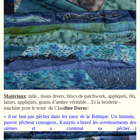
Matériaux
: tulle , tissus divers, blocs de patchwork, appliqués, fils,
laines, appliqués, grains d’ambre véritable…Et la broderie -
machine pour le texte de Clau
dine Duroc
:
« il ne faut pas pêcher dans les eaux de la Baltique. Un humain,
pauvre pêcheur courageux, Kastytis a bravé les avertissements des
sirènes et a continué sa pêche(…)