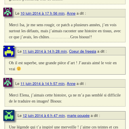
Le
10 juin 2014 à 17 h 56 min
,
Anne
a dit :
Merci Isa, je me sens rougir, ce patch a plusieurs années, j’en vois
surtout les défauts, mais j’aimais raconter une histoire en tissus, avec
ce que j’avais, les chûtes…………….Gros bisous!!
Le
11 juin 2014 à 14 h 28 min
,
Coeur de freesia
a dit :
Oh il est superbe, une grande pièce d’art ! J’aurais aimé le voir en
vrai
Le
11 juin 2014 à 14 h 57 min
,
Anne
a dit :
Merci Elena, j’aimais cette histoire, ça ne m’a pas semblé si difficile
de le traduire en images! Bisous:
Le
12 juin 2014 à 6 h 47 min
,
marie poupée
a dit :
Une légende qui t’a inspiré une merveille ! j’aime ces teintes et ces