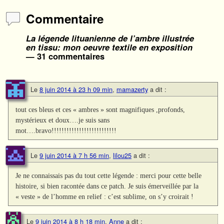
Commentaire
La légende lituanienne de l’ambre illustrée
en tissu: mon oeuvre textile en exposition
— 31 commentaires
Le
8 juin 2014 à 23 h 09 min
,
mamazerty
a dit :
tout ces bleus et ces « ambres » sont magnifiques ,profonds,
mystérieux et doux….je suis sans
mot….bravo!!!!!!!!!!!!!!!!!!!!!!!!!!
Le
9 juin 2014 à 7 h 56 min
,
lilou25
a dit :
Je ne connaissais pas du tout cette légende : merci pour cette belle
histoire, si bien racontée dans ce patch. Je suis émerveillée par la
« veste » de l’homme en relief : c’est sublime, on s’y croirait !
Le
9 juin 2014 à 8 h 18 min
,
Anne
a dit :