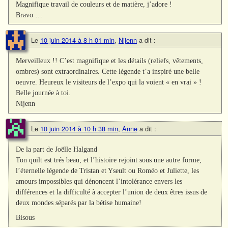
Magnifique travail de couleurs et de matière, j’adore !
Bravo …
Le
10 juin 2014 à 8 h 01 min
,
Nijenn
a dit :
Merveilleux !! C’est magnifique et les détails (reliefs, vêtements,
ombres) sont extraordinaires. Cette légende t’a inspiré une belle
oeuvre. Heureux le visiteurs de l’expo qui la voient « en vrai » !
Belle journée à toi.
Nijenn
Le
10 juin 2014 à 10 h 38 min
,
Anne
a dit :
De la part de Joëlle Halgand
Ton quilt est trés beau, et l’histoire rejoint sous une autre forme,
l’éternelle légende de Tristan et Yseult ou Roméo et Juliette, les
amours impossibles qui dénoncent l’intolérance envers les
différences et la difficulté à accepter l’union de deux êtres issus de
deux mondes séparés par la bétise humaine!
Bisous