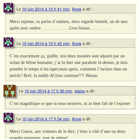
Le
10 juin 2014 à 10 h 41 min
,
Anne
a dit :
Merci nijenne, tu parles d’ombres, alors regarde bientôt, un de mes
quilts avec ombre………………..Gros bisous…………..
Le
10 juin 2014 à 10 h 42 min
,
Anne
a dit :
C’est exactement ça, jjoëlle, nos deux mondes sont séparés par un
océan de bêtise humaine; j’ai lu hier une parabole là-dessus; je dois
prendre le temps d ela taper,mais après, comment l’inclure dans un
article? Bref, la médit-ACtion continue!!!! Bisous
Le
10 juin 2014 à 17 h 30 min
,
gazou
a dit :
C’est magnifique ce que tu nous montres, tu as bien fait de l’exposer
Le
10 juin 2014 à 17 h 54 min
,
Anne
a dit :
Merci Gazou, aux visiteurs de le dire; j’étais à côté d’une ou deux
grandes pointures, tout de même!