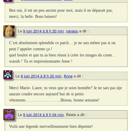
Ben oui, il est un peu ancien pour moi, mais il ne déparait pas;
merci, la belle. Bons baisers!
Le
9 juin 2014 à 8 h 20 min
,
nansou
a dit :
C’est absolument splendide ce patch… je ne sais même pas si on
peut l’appeler comme ça !
quel boulot et que tu as bien réussi à créer les images du conte…
waouh ! Tu es impressionnante Anne !
Le
9 juin 2014 à 8 h 20 min
,
Anne
a dit :
Merci Marie- Laure, tu veux que je soies honnête? Je ne sais pas sije
saurais coudre encore aujourd’hui de si petits
vêtements……………………..Bisous, bonne semaine!
Le
9 juin 2014 à 9 h 04 min
,
Béate
a dit :
Voilà une légende merveilleusement bien dépeinte!