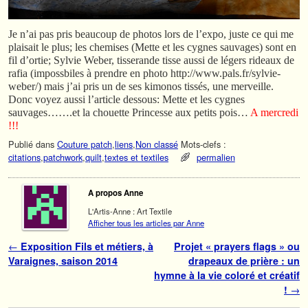
Je n’ai pas pris beaucoup de photos lors de l’expo, juste ce qui me
plaisait le plus; les chemises (Mette et les cygnes sauvages) sont en
fil d’ortie; Sylvie Weber, tisserande tisse aussi de légers rideaux de
rafia (impossbiles à prendre en photo http://www.pals.fr/sylvie-
weber/) mais j’ai pris un de ses kimonos tissés, une merveille.
Donc voyez aussi l’article dessous: Mette et les cygnes
sauvages…….et la chouette Princesse aux petits pois…
A mercredi
!!!
Publié dans
Couture patch
,
liens
,
Non classé
Mots-clefs :
citations
,
patchwork
,
quilt
,
textes et textiles
permalien
A propos Anne
L'Artis-Anne : Art Textile
Afficher tous les articles par Anne
Navigation des articles
←
Exposition Fils et métiers, à
Projet « prayers flags » ou
Varaignes, saison 2014
drapeaux de prière : un
hymne à la vie coloré et créatif
!
→