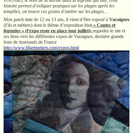
YOUraté), le nom de la déesse dans la légende qui suit; cette
histoire permet d’exliquer pourquoi sur les plages après les
tempêtes, on trouve ces grains d’ambre sur les plages…
Mon patch date de 12 ou 13 ans, il vient d’être exposé à
Varaignes
(Fils et métiers) dont le thème d’exposition était
« Contes et
légendes » (l’expo reste en place tout juillet);
regardez le site et
ses liens vers les différentes expos de Varaignes, dernière grande
foire de tisserands de France
http://www.filsetmetiers.com/expos.html