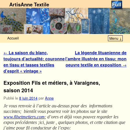
ArtisAnne Textile
Accueil
Menu ↓
Skip to primary content
Aller au contenu secondaire
Navigation des articles
←
La saison du blanc,
La légende lituanienne de
toujours d’actualité: couronne
l’ambre illustrée en tissu: mon
en tissu et tasses textiles
oeuvre textile en exposition
→
d’esprit « vintage »
Exposition Fils et métiers, à Varaignes,
saison 2014
Publié le
8 juin 2014
par
Anne
Je vous renvoie à l’article au-dessus pour des informations
succintes; bientôt vous pourrez voir les photos sur le site
www.filsetmetiers.com
; d’ores et déjà vous pouvez regarder les
expos précédentes ;ici, juste , quelques photos, et cette citation que
j’aime pour fil conducteur de l’expo: