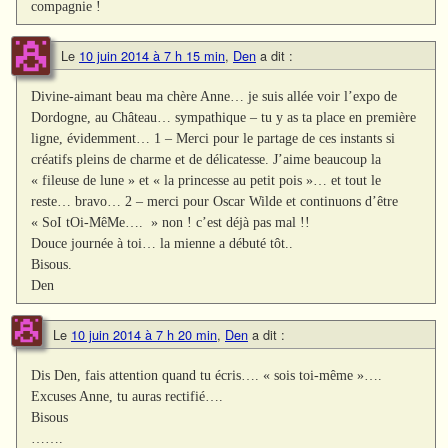
compagnie !
Le
10 juin 2014 à 7 h 15 min
,
Den
a dit :
Divine-aimant beau ma chère Anne… je suis allée voir l’expo de
Dordogne, au Château… sympathique – tu y as ta place en première
ligne, évidemment… 1 – Merci pour le partage de ces instants si
créatifs pleins de charme et de délicatesse. J’aime beaucoup la
« fileuse de lune » et « la princesse au petit pois »… et tout le
reste… bravo… 2 – merci pour Oscar Wilde et continuons d’être
« SoI tOi-MêMe…. » non ! c’est déjà pas mal !!
Douce journée à toi… la mienne a débuté tôt..
Bisous.
Den
Le
10 juin 2014 à 7 h 20 min
,
Den
a dit :
Dis Den, fais attention quand tu écris…. « sois toi-même »….
Excuses Anne, tu auras rectifié….
Bisous
…….