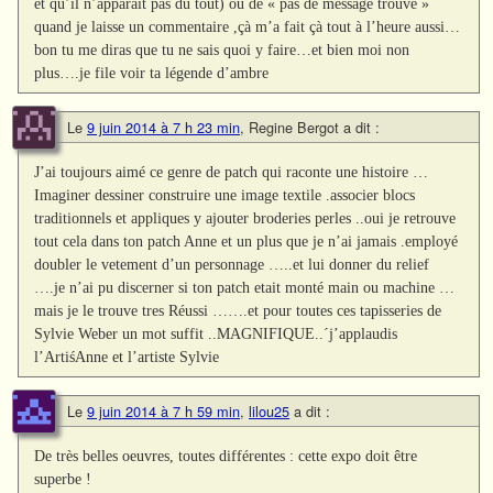
et qu’il n’apparait pas du tout) ou de « pas de message trouvé »
quand je laisse un commentaire ,çà m’a fait çà tout à l’heure aussi…
bon tu me diras que tu ne sais quoi y faire…et bien moi non
plus….je file voir ta légende d’ambre
Le
9 juin 2014 à 7 h 23 min
,
Regine Bergot
a dit :
J’ai toujours aimé ce genre de patch qui raconte une histoire …
Imaginer dessiner construire une image textile .associer blocs
traditionnels et appliques y ajouter broderies perles ..oui je retrouve
tout cela dans ton patch Anne et un plus que je n’ai jamais .employé
doubler le vetement d’un personnage …..et lui donner du relief
….je n’ai pu discerner si ton patch etait monté main ou machine …
mais je le trouve tres Réussi …….et pour toutes ces tapisseries de
Sylvie Weber un mot suffit ..MAGNIFIQUE..´j’applaudis
l’ArtiśAnne et l’artiste Sylvie
Le
9 juin 2014 à 7 h 59 min
,
lilou25
a dit :
De très belles oeuvres, toutes différentes : cette expo doit être
superbe !