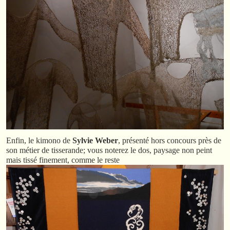
Enfin, le kimono de
Sylvie Weber
, présenté hors concours près de
son métier de tisserande; vous noterez le dos, paysage non peint
mais tissé finement, comme le reste