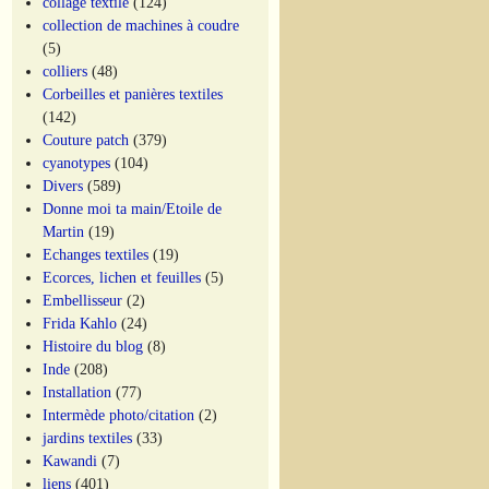
collage textile
(124)
collection de machines à coudre
(5)
colliers
(48)
Corbeilles et panières textiles
(142)
Couture patch
(379)
cyanotypes
(104)
Divers
(589)
Donne moi ta main/Etoile de
Martin
(19)
Echanges textiles
(19)
Ecorces, lichen et feuilles
(5)
Embellisseur
(2)
Frida Kahlo
(24)
Histoire du blog
(8)
Inde
(208)
Installation
(77)
Intermède photo/citation
(2)
jardins textiles
(33)
Kawandi
(7)
liens
(401)