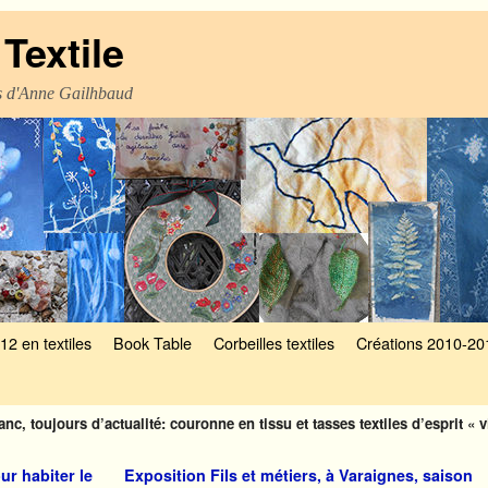
Textile
es d'Anne Gailhbaud
12 en textiles
Book Table
Corbeilles textiles
Créations 2010-20
nc, toujours d’actualité: couronne en tissu et tasses textiles d’esprit « v
ur habiter le
Exposition Fils et métiers, à Varaignes, saison