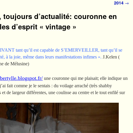
2014
→
 toujours d’actualité: couronne en
iles d’esprit « vintage »
VANT tant qu’il est capable de S’EMERVEILLER, tant qu’il se
té, à la joie, même dans leurs manifestations infimes ».
J.Kelen (
the de Mélusine)
ibertylle.blogspot.fr/
une couronne qui me plaisait; elle indique un
 j’ai fait comme je le sentais : du voilage arraché (très shabby
et de largeur différentes, une coulisse au centre et le tout enfilé sur