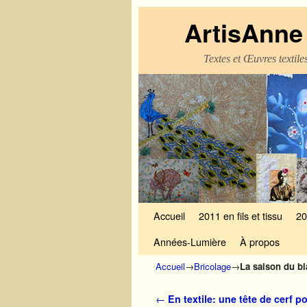
ArtisAnne 
Textes et Œuvres textil
Skip to primary content
Aller au contenu secondaire
Accueil
2011 en fils et tissu
20
Années-Lumière
À propos
Accueil
→
Bricolage
→
La saison du bla
Navigation des articles
←
En textile: une tête de cerf po