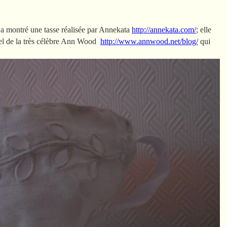
 a montré une tasse réalisée par Annekata
http://annekata.com/
; elle
iel de la très célèbre Ann Wood
http://www.annwood.net/blog/
qui