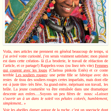
Voila, mes articles me prennent en général beaucoup de temps, si
j’ai avivé votre curiosité, j’en serais vraiment satisfaite; mon plaisir
est dans cette création- là (La broderie, le travail de rédaction de
l’article, et ce partage!) Rappelez-vous (ou lisez très vite)
Femmes
qui courent avec les loups
(Clarissa pinkola Estès) et ce conte
terrible
Les souliers rouges
: une petite fille se fabrique avec des
restes de tissu des souliers rouges certes imparfaits, mais dont elle
est -à juste titre- très fière. Sa grand-mère, méprisant son travail, les
brûle. La jeune couturière va être entraînée dans une dramatique
descente aux enfers….Soyons un peu fières de nous
: »Laissez
s’ouvrir un à un dans le soleil vos pétales colorés, humblement,
simplement.. »
Voir les abeilles danser autour de la ruche, c’est un spectacle dont