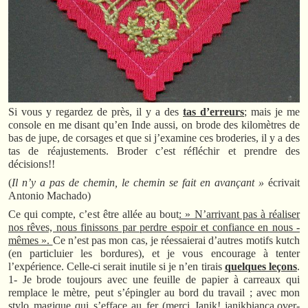
Si vous y regardez de près, il y a des
tas d’erreurs
; mais je me
console en me disant qu’en Inde aussi, on brode des kilomètres de
bas de jupe, de corsages et que si j’examine ces broderies, il y a des
tas de réajustements. Broder c’est réfléchir et prendre des
décisions!!
(
Il n’y a pas de chemin, le chemin se fait en avançant »
écrivait
Antonio Machado)
Ce qui compte, c’est être allée au bout
: » N’arrivant pas à réaliser
nos rêves, nous finissons par perdre espoir et confiance en nous -
mêmes ».
Ce n’est pas mon cas, je réessaierai d’autres motifs kutch
(en particluier les bordures), et je vous encourage à tenter
l’expérience. Celle-ci serait inutile si je n’en tirais
quelques leçons
.
1- Je brode toujours avec une feuille de papier à carreaux qui
remplace le mètre, peut s’épingler au bord du travail ; avec mon
stylo magique qui s’efface au fer (merci Janik! janikbianca.over-