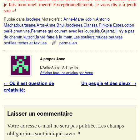
je fais mon miel: merci! Exceptionnellement, je vous dis « à jeudi
soir »!
Publié dans
broderie
Mots-clefs :
Anne-Marie Jobin
,
Antonio
Machado
,
artisane/Artis-Anne
,
Bhuj
,
broderies
,
Clarissa Pinkola Estes
,
coton
perlé
,
creativité
,
Femmes qui courent avec les loups
,
fils
,
Gujarat
,
Il n'y a pas
de chemin
,
kutsch
,
la vie faite à la main
,
Les souliers rouges
,
oeuvres
textiles
,
textes et textiles
permalien
A propos Anne
L'Artis-Anne : Art Textile
Afficher tous les articles par Anne
Navigation des articles
←
Où il est question de
Un peuple et des dieux
→
créativité:
Laisser un commentaire
Votre adresse e-mail ne sera pas publiée.
Les champs
obligatoires sont indiqués avec
*