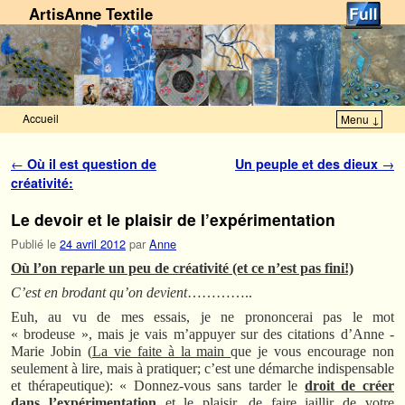
ArtisAnne Textile
Accueil
Menu ↓
Skip to primary content
Aller au contenu secondaire
Navigation des articles
←
Où il est question de
Un peuple et des dieux
→
créativité:
Le devoir et le plaisir de l’expérimentation
Publié le
24 avril 2012
par
Anne
Où l’on reparle un peu de créativité (et ce n’est pas fini!)
C’est en brodant qu’on devient
…………..
Euh, au vu de mes essais, je ne prononcerai pas le mot
« brodeuse », mais je vais m’appuyer sur des citations d’Anne -
Marie Jobin (
La vie faite à la main
que je vous encourage non
seulement à lire, mais à pratiquer; c’est une démarche indispensable
et thérapeutique): « Donnez-vous sans tarder le
droit de créer
dans l’expérimentation
et le plaisir, de faire jaillir de votre